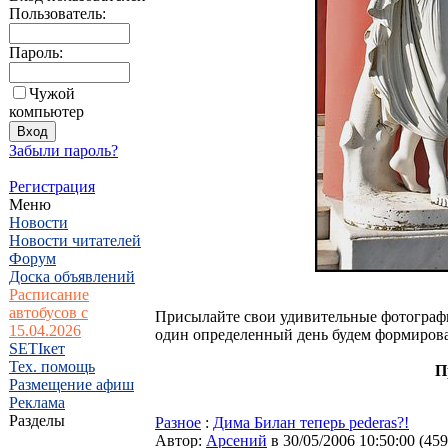
Пользователь:
Пароль:
Чужой
компьютер
Забыли пароль?
Регистрация
Меню
Новости
Новости читателей
Форум
Доска объявлений
Расписание
автобусов с
Присылайте свои удивительные фотограф
15.04.2026
один определенный день будем формироват
SETIкет
Тех. помощь
П
Размещение афиш
Реклама
Разделы
Разное
:
Дима Билан теперь pederas?!
Автор:
Арсений
в 30/05/2006 10:50:00
(
459