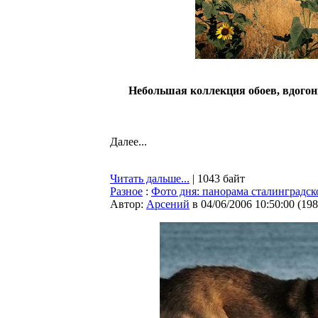
Небольшая коллекция обоев, вдогон
Далее...
Читать дальше...
| 1043 байт
Разное
:
Фото дня: панорама сталинградск
Автор:
Арсений
в 04/06/2006 10:50:00
(
198