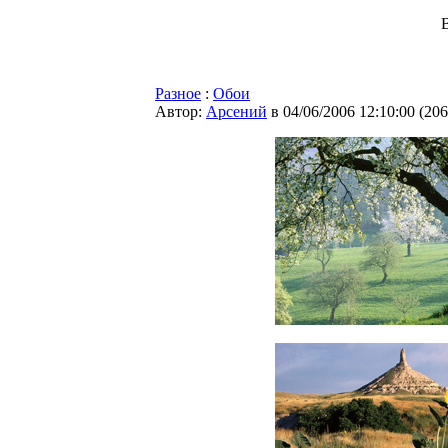
Разное
:
Обои
Автор:
Арсений
в 04/06/2006 12:10:00
(
206