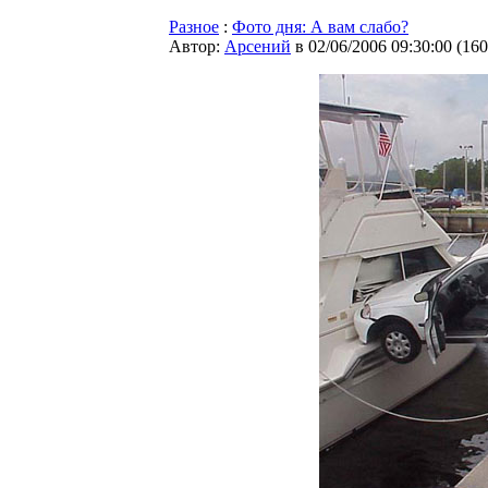
Разное
:
Фото дня: А вам слабо?
Автор:
Арсений
в 02/06/2006 09:30:00
(
160