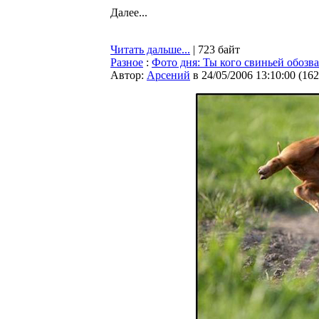
Далее...
Читать дальше...
| 723 байт
Разное
:
Фото дня: Ты кого свиньей обозв
Автор:
Арсений
в 24/05/2006 13:10:00
(
162