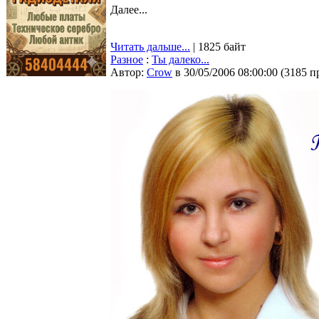
Далее...
Читать дальше...
| 1825 байт
Разное
:
Ты далеко...
Автор:
Crow
в 30/05/2006 08:00:00
(
3185 п