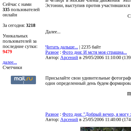
В четверг в Москве члены движения "Мол
Сейчас с нами
Эстонии, выступив против участившихся 
335
пользователей
онлайн
C
За сегодня:
3219
Далее...
Уникальных
пользователей за
последние сутки:
Читать дальше...
| 2235 байт
9479
Разное
:
Фото дня: И мстя моя страшна...
Автор:
Арсений
в 29/05/2006 11:10:00
(
139
далее...
Счетчики
Присылайте свои удивительные фотограф
один определенный день будем формироват
П
Разное
:
Фото дня: "Добрый вечер, я могу х
Автор:
Арсений
в 25/05/2006 11:40:00
(
174