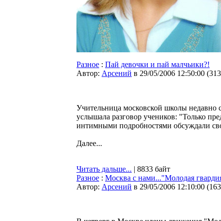
Разное
:
Пай девочки и пай малчьики?!
Автор:
Арсений
в 29/05/2006 12:50:00
(
313
Учительница московской школы недавно с 
услышала разговор учеников: "Только пред
интимными подробностями обсуждали сво
Далее...
Читать дальше...
| 8833 байт
Разное
:
Москва с нами..."Молодая гвардия
Автор:
Арсений
в 29/05/2006 12:10:00
(
163