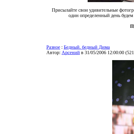
Присылайте свои удивительные фотогр
один определенный день будем 
П
Разное
:
Бедный. бедный Дима
Автор:
Арсений
в 31/05/2006 12:00:00
(
521