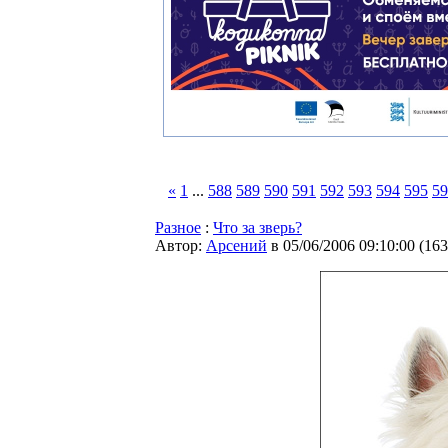
«
1
...
588
589
590
591
592
593
594
595
59
Разное
:
Что за зверь?
Автор:
Арсений
в 05/06/2006 09:10:00
(
163