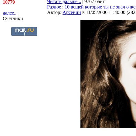
Читать дальше...
| 9767 байт
10779
Разное
:
10 вещей которые ты не знал о ж
Автор:
Арсений
в 11/05/2006 11:40:00
(
282
далее...
Счетчики