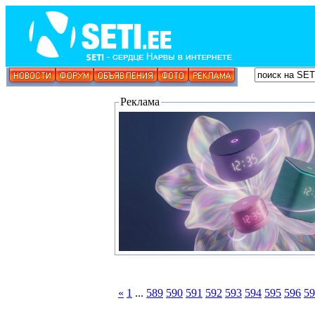
Реклама
«
1
...
589
590
591
592
593
594
595
596
59