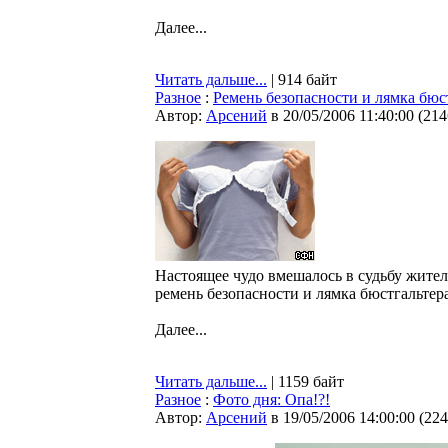
Далее...
Читать дальше...
| 914 байт
Разное
:
Ремень безопасности и лямка бюс
Автор:
Арсений
в 20/05/2006 11:40:00
(
214
Настоящее чудо вмешалось в судьбу жите
ремень безопасности и лямка бюстгальтера
Далее...
Читать дальше...
| 1159 байт
Разное
:
Фото дня: Опа!?!
Автор:
Арсений
в 19/05/2006 14:00:00
(
224