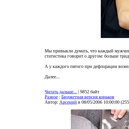
Мы привыкли думать, что каждый мужчин
статистика говорит о другом: больше тр
А у каждого пятого при дефлорации возн
Далее...
Читать дальше...
| 9852 байт
Разное
:
Бюджетная версия коньков
Автор:
Арсений
в 08/05/2006 10:00:00
(
255