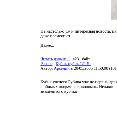
Не настолько уж и интересная новость, и
даже посмеяться.
Далее...
Читать дальше...
| 4231 байт
Разное
:
Кубик-рубик "2" !!!
Автор:
Арсений
в 20/05/2006 11:50:00
(
101
Кубик ученого Рубика уже не первый деся
любимых людьми головоломок. Недавно п
знаменитого кубика