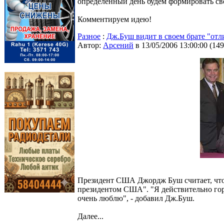
определенный день будем формировать сво
Комментируем идею!
Разное
:
Дж.Буш видит в своем брате "от
Автор:
Арсений
в 13/05/2006 13:00:00
(
149
Президент США Джордж Буш считает, что
президентом США". "Я действительно горж
очень люблю", - добавил Дж.Буш.
Далее...