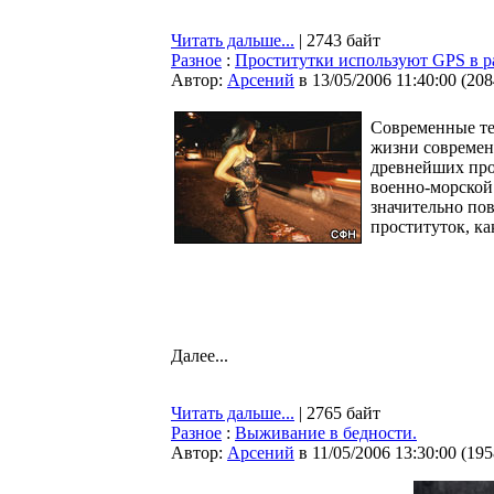
Читать дальше...
| 2743 байт
Разное
:
Проститутки используют GPS в р
Автор:
Арсений
в 13/05/2006 11:40:00
(
208
Современные те
жизни современ
древнейших про
военно-морской 
значительно по
проституток, ка
Далее...
Читать дальше...
| 2765 байт
Разное
:
Выживание в бедности.
Автор:
Арсений
в 11/05/2006 13:30:00
(
195