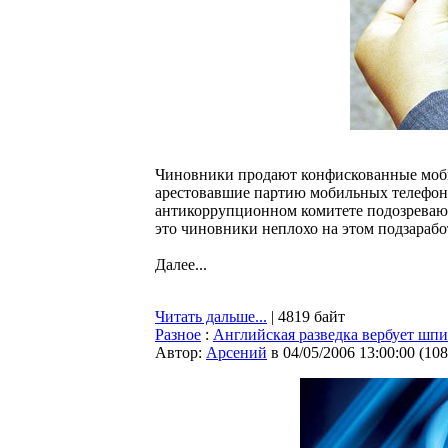
Чиновники продают конфискованные моби
арестовавшие партию мобильных телефонов
антикоррупционном комитете подозревают,
это чиновники неплохо на этом подзарабо
Далее...
Читать дальше...
| 4819 байт
Разное
:
Английская разведка вербует шпи
Автор:
Арсений
в 04/05/2006 13:00:00
(
108