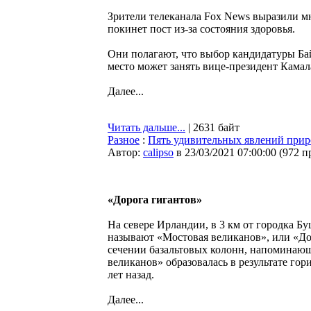
Зрители телеканала Fox News выразили 
покинет пост из-за состояния здоровья.
Они полагают, что выбор кандидатуры Бай
место может занять вице-президент Камал
Далее...
Читать дальше...
| 2631 байт
Разное
:
Пять удивительных явлений прир
Автор:
calipso
в 23/03/2021 07:00:00
(
972 п
«Дорога гигантов»
На севере Ирландии, в 3 км от городка Б
называют «Мостовая великанов», или «До
сечении базальтовых колонн, напоминающ
великанов» образовалась в результате го
лет назад.
Далее...