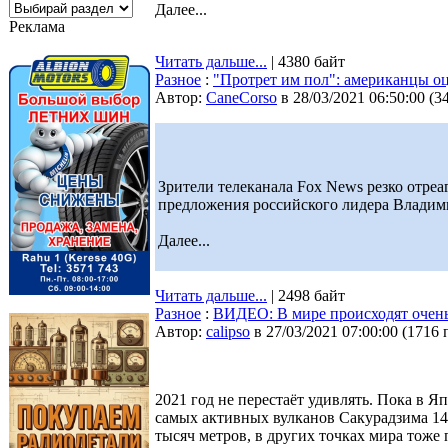
Далее...
Реклама
Читать дальше...
| 4380 байт
Разное
:
"Протрет им пол": американцы о
Автор:
CaneCorso
в 28/03/2021 06:50:00
(
3
Зрители телеканала Fox News резко отре
предложения российского лидера Владим
Далее...
Читать дальше...
| 2498 байт
Разное
:
ВИДЕО: В мире происходят очень
Автор:
calipso
в 27/03/2021 07:00:00
(
1716 
2021 год не перестаёт удивлять. Пока в Я
самых активных вулканов Сакурадзима 14
тысяч метров, в других точках мира тоже 