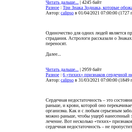
Читать дальше...
| 4245 байт
Разное
:
Три Знака Зодиака, которые обожа
Автор:
calipso
в 01/04/2021 07:00:00
(
1727 
Одиночество для одних людей является п
страдания. Астрологи рассказали о Знаках
переносят.
Далее...
Читать дальше...
| 2959 байт
Разное
:
6 «тихих» признаков сердечной н
Автор:
calipso
в 31/03/2021 07:00:00
(
1849 
Сердечная недостаточность – это состояни
раньше, и крови, которой оно перекачива
организма. Как и с любым серьезным заб
можно раньше, чтобы ущерб нанесенный з
лечение. Вот несколько «тихих» признаков
сердечная недостаточность – не пропустит