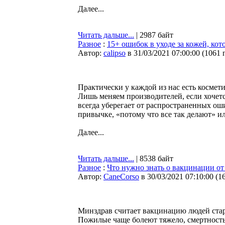
Далее...
Читать дальше...
| 2987 байт
Разное
:
15+ ошибок в уходе за кожей, ко
Автор:
calipso
в 31/03/2021 07:00:00
(
1061 
Практически у каждой из нас есть космети
Лишь меняем производителей, если хочетс
всегда уберегает от распространенных ош
привычке, «потому что все так делают» ил
Далее...
Читать дальше...
| 8538 байт
Разное
:
Что нужно знать о вакцинации от
Автор:
CaneCorso
в 30/03/2021 07:10:00
(
1
Минздрав считает вакцинацию людей стар
Пожилые чаще болеют тяжело, смертность