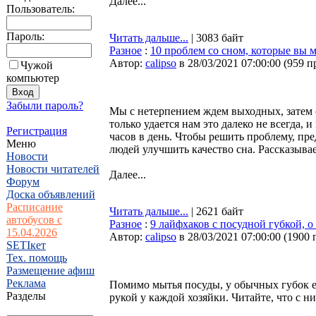
Далее...
Пользователь:
Пароль:
Читать дальше...
| 3083 байт
Разное
:
10 проблем со сном, которые вы
Автор:
calipso
в 28/03/2021 07:00:00
(
959 п
Чужой
компьютер
Забыли пароль?
Мы с нетерпением ждем выходных, затем 
только удается нам это далеко не всегда, 
Регистрация
часов в день. Чтобы решить проблему, п
Меню
людей улучшить качество сна. Рассказываем
Новости
Новости читателей
Далее...
Форум
Доска объявлений
Расписание
Читать дальше...
| 2621 байт
автобусов с
Разное
:
9 лайфхаков с посудной губкой, 
15.04.2026
Автор:
calipso
в 28/03/2021 07:00:00
(
1900 
SETIкет
Тех. помощь
Размещение афиш
Реклама
Помимо мытья посуды, у обычных губок ес
Разделы
рукой у каждой хозяйки. Читайте, что с н