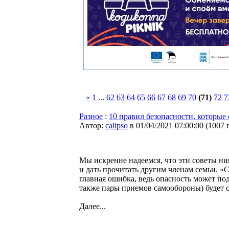
«
1
...
62
63
64
65
66
67
68
69
70
(71)
72
7
Разное
:
10 правил безопасности, которые
Автор:
calipso
в 01/04/2021 07:00:00
(
1007 
Мы искренне надеемся, что эти советы ник
и дать прочитать другим членам семьи. «С
главная ошибка, ведь опасность может по
также пары приемов самообороны) будет 
Далее...