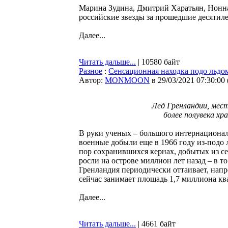
Марина Зудина, Дмитрий Харатьян, Нонна
российские звезды за прошедшие десятиле
Далее...
Читать дальше...
| 10580 байт
Разное
:
Сенсационная находка подо льдом
Автор:
MONMOON
в 29/03/2021 07:30:00
Лед Гренландии, ме
более полувека х
В руки ученых – большого интернационал
военные добыли еще в 1966 году из-подо л
пор сохранившихся кернах, добытых из с
росли на острове миллион лет назад – в то
Гренландия периодически оттаивает, напро
сейчас занимает площадь 1,7 миллиона к
Далее...
Читать дальше...
| 4661 байт