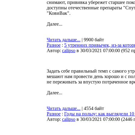
снимают, прививка убережет старшее поко
доступны отечественные препараты "Спу
"КовиВак".
Далее...
Читать дальше...
| 9900 байт
Разное
:
5 утренних привычек, из-за котор
Автор:
calipso
в 30/03/2021 07:00:00
(
952 п
Задать себе правильный темп с самого ут
мешают нам провести день хорошо и с пол
не переживать за впустую потраченное вр
Далее...
Читать дальше...
| 4554 байт
Разное
:
Годы на пользу: как выглядели 1
Автор:
calipso
в 30/03/2021 07:00:00
(
2446 