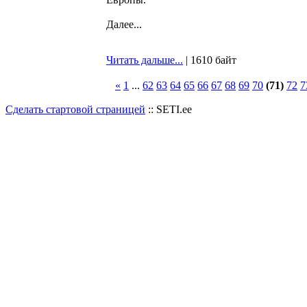
Далее...
Читать дальше...
| 1610 байт
«
1
...
62
63
64
65
66
67
68
69
70
(71)
72
7
Сделать стартовой страницей
:: SETI.ee