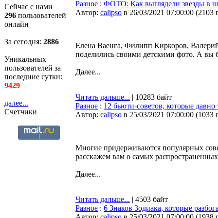
Разное
:
ФОТО: Как выглядели звезды в 
Сейчас с нами
Автор:
calipso
в 26/03/2021 07:00:00
(
2103 
296
пользователей
онлайн
За сегодня:
2886
Елена Ваенга, Филипп Киркоров, Валери
поделились своими детскими фото. А вы б
Уникальных
пользователей за
Далее...
последние сутки:
9429
Читать дальше...
| 10283 байт
далее...
Разное
:
12 бьюти-советов, которые давно
Счетчики
Автор:
calipso
в 25/03/2021 07:00:00
(
1033 
Многие придерживаются популярных совето
расскажем вам о самых распространенных
Далее...
Читать дальше...
| 4503 байт
Разное
:
6 Знаков Зодиака, которые разбог
Автор:
calipso
в 25/03/2021 07:00:00
(
1938 