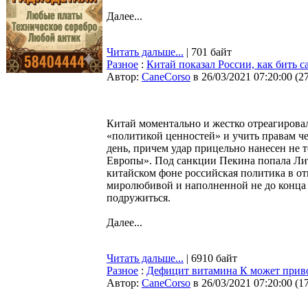
Далее...
Читать дальше...
| 701 байт
Разное
:
Китай показал России, как бить 
Автор:
CaneCorso
в 26/03/2021 07:20:00
(
2
Китай моментально и жестко отреагировал
«политикой ценностей» и учить правам ч
день, причем удар прицельно нанесен не 
Европы». Под санкции Пекина попала Литв
китайском фоне российская политика в о
миролюбивой и наполненной не до конца 
подружиться.
Далее...
Читать дальше...
| 6910 байт
Разное
:
Дефицит витамина К может прив
Автор:
CaneCorso
в 26/03/2021 07:20:00
(
1