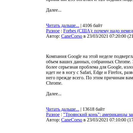
Далее...
Читать дальше...
| 4106 байт
Разное
:
Forbes (США): почему надо немед
Автор:
CaneCorso
в 23/03/2021 07:20:00
(
2
Компания Google на этой неделе подвергл
объем ваших данных, собранных Chrome. 
более серьезная проблема для Google, изл
идет не в ногу с Safari, Edge и Firefox, 
него прежде всего. По этим причинам вам
Chrome.
Далее...
Читать дальше...
| 13618 байт
Разное
:
"Троянский конь": американцы за
Автор:
CaneCorso
в 23/03/2021 07:10:00
(
1