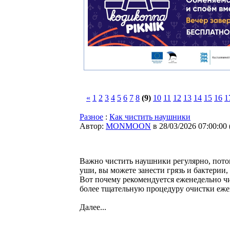
«
1
2
3
4
5
6
7
8
(9)
10
11
12
13
14
15
16
1
Разное
:
Как чистить наушники
Автор:
MONMOON
в 28/03/2026 07:00:00
Важно чистить наушники регулярно, потом
уши, вы можете занести грязь и бактерии
Вот почему рекомендуется еженедельно ч
более тщательную процедуру очистки еже
Далее...