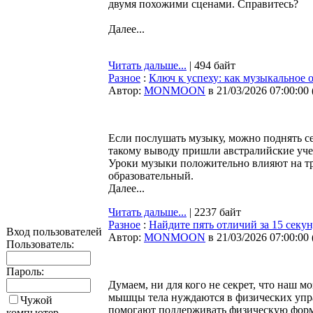
двумя похожими сценами. Справитесь?
Далее...
Читать дальше...
| 494 байт
Разное
:
Ключ к успеху: как музыкальное 
Автор:
MONMOON
в 21/03/2026 07:00:00
Если послушать музыку, можно поднять себ
такому выводу пришли австралийские уч
Уроки музыки положительно влияют на т
образовательный.
Далее...
Читать дальше...
| 2237 байт
Разное
:
Найдите пять отличий за 15 секу
Вход пользователей
Автор:
MONMOON
в 21/03/2026 07:00:00
Пользователь:
Пароль:
Думаем, ни для кого не секрет, что наш мо
мышцы тела нуждаются в физических упра
Чужой
помогают поддерживать физическую форму
компьютер