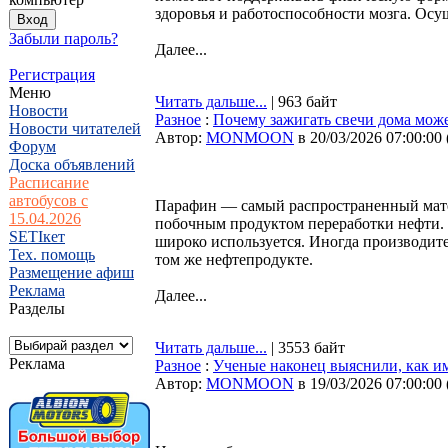
здоровья и работоспособности мозга. Осу
Забыли пароль?
Далее...
Регистрация
Меню
Читать дальше...
| 963 байт
Новости
Разное
:
Почему зажигать свечи дома может
Новости читателей
Автор:
MONMOON
в 20/03/2026 07:00:00
Форум
Доска объявлений
Расписание
автобусов с
Парафин — самый распространенный матер
15.04.2026
побочным продуктом переработки нефти. 
SETIкет
широко используется. Иногда производите
Тех. помощь
том же нефтепродукте.
Размещение афиш
Реклама
Далее...
Разделы
Читать дальше...
| 3553 байт
Реклама
Разное
:
Ученые наконец выяснили, как 
Автор:
MONMOON
в 19/03/2026 07:00:00