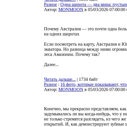
Разное
:
Одна широта — два мира: пустын
Автор:
MONMOON
в 05/03/2026 07:00:00
Почему Австралия — это почти одна бол
на одних широтах
Если посмотреть на карту, Австралия и 
экватора. Но разница между ними огромн
леса Амазонии. Почему так?
Далее...
Читать дальше...
| 1734 байт
Разное
:
16 фото, которые показывают, ч
Автор:
MONMOON
в 05/03/2026 07:00:00
Конечно, мы прекрасно представляем, ка
задумывались ли вы когда-нибудь, что у н
не только стремятся разглядеть, из чего 
открытий. И, как демонстрируют зубные щ