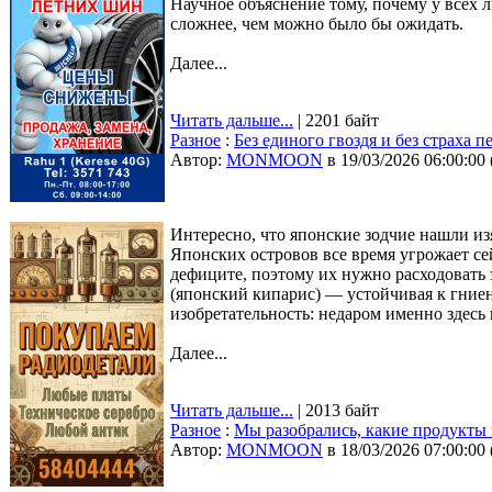
Научное объяснение тому, почему у всех 
сложнее, чем можно было бы ожидать.
Далее...
Читать дальше...
| 2201 байт
Разное
:
Без единого гвоздя и без страха 
Автор:
MONMOON
в 19/03/2026 06:00:00
Интересно, что японские зодчие нашли и
Японских островов все время угрожает се
дефиците, поэтому их нужно расходовать 
(японский кипарис) — устойчивая к гниен
изобретательность: недаром именно здесь
Далее...
Читать дальше...
| 2013 байт
Разное
:
Мы разобрались, какие продукты 
Автор:
MONMOON
в 18/03/2026 07:00:00