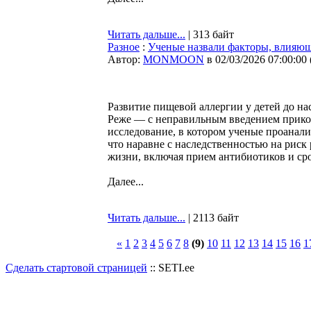
Читать дальше...
| 313 байт
Разное
:
Ученые назвали факторы, влияющ
Автор:
MONMOON
в 02/03/2026 07:00:00
Развитие пищевой аллергии у детей до на
Реже — с неправильным введением прико
исследование, в котором ученые проанали
что наравне с наследственностью на риск
жизни, включая прием антибиотиков и ср
Далее...
Читать дальше...
| 2113 байт
«
1
2
3
4
5
6
7
8
(9)
10
11
12
13
14
15
16
1
Сделать стартовой страницей
:: SETI.ee