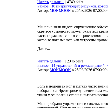
Читать дальше...
| 4749 байт
Разное
:
10 интригующих рисунков, которы
Автор:
MONMOON
в 26/03/2026 07:00:00
Мы привыкли видеть окружающие объекты 
скрытое устройство может оказаться кра
часто поражают своим совершенством и с
которые показывают, как устроены прив
Далее...
Читать дальше...
| 2346 байт
Разное
:
14 упражнений и рекомендаций, к
Автор:
MONMOON
в 25/03/2026 07:00:00
Боль в подошвах ног и пятках часто возни
набора веса. Чрезмерное давление тела м
ткани у основания стопы и вызвать восп
Мы подобрали упражнения и советы, кото
конечностей. При частых и ярко выражен