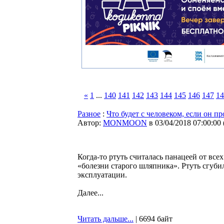
«
1
...
140
141
142
143
144
145
146
147
14
Разное
:
Что будет с человеком, если он п
Автор:
MONMOON
в 03/04/2018 07:00:00
Когда-то ртуть считалась панацеей от все
«болезни старого шляпника». Ртуть сгуби
эксплуатации.
Далее...
Читать дальше...
| 6694 байт