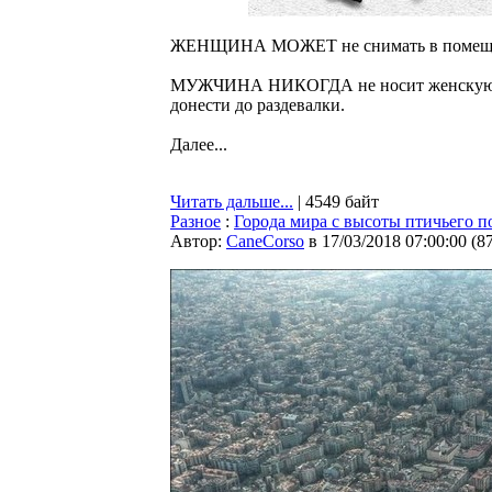
ЖЕНЩИНА МОЖЕТ не снимать в помещени
МУЖЧИНА НИКОГДА не носит женскую сумк
донести до раздевалки.
Далее...
Читать дальше...
| 4549 байт
Разное
:
Города мира с высоты птичьего п
Автор:
CaneCorso
в 17/03/2018 07:00:00
(
8