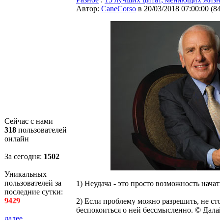
Автор:
CaneCorso
в 20/03/2018 07:00:00
(
8
Сейчас с нами
318
пользователей
онлайн
За сегодня:
1503
Уникальных
пользователей за
1) Неудача - это просто возможность нача
последние сутки:
9429
2) Если проблему можно разрешить, не ст
беспокоиться о ней бессмысленно. © Дал
далее...