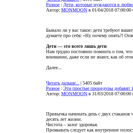
Разное
:
Дети, которые нуждаются в любви 
Автор:
MONMOON
в 01/04/2018 07:00:00
Бывало ли у вас такое: дети требуют ваше
думаете про себя: «Ну почему опять?! Оп
Дети — это всего лишь дети
Нам трудно постоянно помнить о том, чт
внимании, даже если не знают, как об это
Далее...
Читать дальше...
| 5405 байт
Разное
:
Эти простые процедуры добавят 1
Автор:
MONMOON
в 31/03/2018 07:00:00
Привычка начинать день с двух стаканов
десять лет жизни.
Чистота – залог здоровья.
Промывать следует как внутренние полост