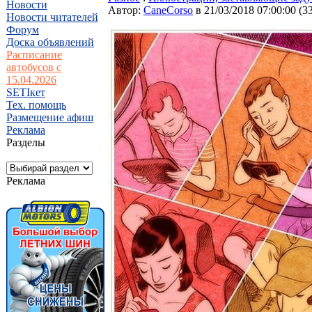
Новости
Автор:
CaneCorso
в 21/03/2018 07:00:00
(
3
Новости читателей
Форум
Доска объявлений
Расписание
автобусов с
15.04.2026
SETIкет
Тех. помощь
Размещение афиш
Реклама
Разделы
Реклама