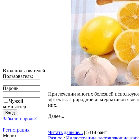
Вход пользователей
Пользователь:
Пароль:
При лечении многих болезней используют
эффекты. Природной альтернативой являю
Чужой
них.
компьютер
Далее...
Забыли пароль?
Регистрация
Читать дальше...
| 5314 байт
Меню
Разное
:
Иллюстрации, заставляющие заду