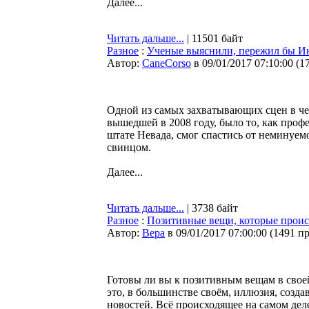
Далее...
Читать дальше...
| 11501 байт
Разное
:
Ученые выяснили, пережил бы И
Автор:
CaneCorso
в 09/01/2017 07:10:00
(
1
Одной из самых захватывающих сцен в ч
вышедшей в 2008 году, было то, как проф
штате Невада, смог спастись от неминуем
свинцом.
Далее...
Читать дальше...
| 3738 байт
Разное
:
Позитивные вещи, которые проис
Автор:
Bepa
в 09/01/2017 07:00:00
(
1491 п
Готовы ли вы к позитивным вещам в своей
это, в большинстве своём, иллюзия, соз
новостей. Всё происходящее на самом дел