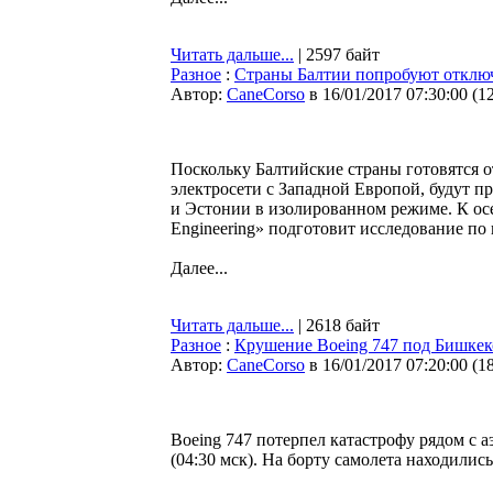
Читать дальше...
| 2597 байт
Разное
:
Страны Балтии попробуют отключ
Автор:
CaneCorso
в 16/01/2017 07:30:00
(
1
Поскольку Балтийские страны готовятся 
электросети с Западной Европой, будут п
и Эстонии в изолированном режиме. К ос
Engineering» подготовит исследование п
Далее...
Читать дальше...
| 2618 байт
Разное
:
Крушение Boeing 747 под Бишке
Автор:
CaneCorso
в 16/01/2017 07:20:00
(
1
Boeing 747 потерпел катастрофу рядом с 
(04:30 мск). На борту самолета находилис