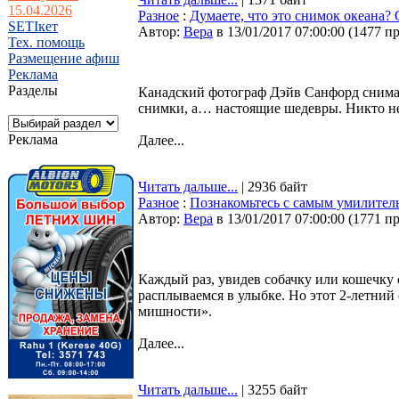
15.04.2026
Разное
:
Думаете, что это снимок океана?
SETIкет
Автор:
Bepa
в 13/01/2017 07:00:00
(
1477 п
Тех. помощь
Размещение афиш
Реклама
Разделы
Канадский фотограф Дэйв Санфорд снимае
снимки, а… настоящие шедевры. Никто не 
Реклама
Далее...
Читать дальше...
| 2936 байт
Разное
:
Познакомьтесь с самым умилитель
Автор:
Bepa
в 13/01/2017 07:00:00
(
1771 п
Каждый раз, увидев собачку или кошечку
расплываемся в улыбке. Но этот 2-летний
мишности».
Далее...
Читать дальше...
| 3255 байт