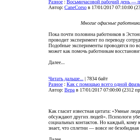
Разное
:
Восьмичасовой рабочий день — 
Автор:
CaneCorso
в 17/01/2017 07:10:00
(
2
Многие офисные работники з
Пока почти половина работников в Эстон
проводит эксперимент по переводу сотру
Подобные эксперименты проводятся по все
может как помочь работникам восстановит
Далее...
Читать дальше...
| 7834 байт
Разное
:
Как с помощью всего одной фразы
Автор:
Bepa
в 17/01/2017 07:00:00
(
2312 п
Как гласит известная цитата: «Умные люд
обсуждают других людей». Психологи убе
социальных контактов. Но каждый, кому 
знает, что сплетни — вовсе не безобидная
Далее...