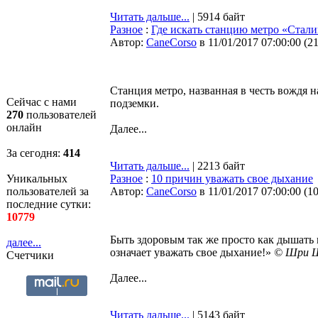
Читать дальше...
| 5914 байт
Разное
:
Где искать станцию метро «Стали
Автор:
CaneCorso
в 11/01/2017 07:00:00
(
2
Станция метро, названная в честь вождя н
Сейчас с нами
подземки.
270
пользователей
онлайн
Далее...
За сегодня:
414
Читать дальше...
| 2213 байт
Уникальных
Разное
:
10 причин уважать свое дыхание
пользователей за
Автор:
CaneCorso
в 11/01/2017 07:00:00
(
1
последние сутки:
10779
Быть здоровым так же просто как дышать 
далее...
означает уважать свое дыхание!»
© Шри Ш
Счетчики
Далее...
Читать дальше...
| 5143 байт