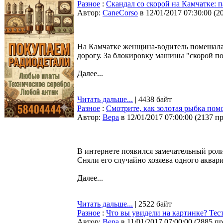
Разное
:
Скандал со скорой на Камчатке: 
Автор:
CaneCorso
в 12/01/2017 07:30:00
(
2
На Камчатке женщина-водитель помешала 
дорогу. За блокировку машины "скорой п
Далее...
Читать дальше...
| 4438 байт
Разное
:
Смотрите, как золотая рыбка помо
Автор:
Bepa
в 12/01/2017 07:00:00
(
2137 п
В интернете появился замечательный рол
Сняли его случайно хозяева одного аквар
Далее...
Читать дальше...
| 2522 байт
Разное
:
Что вы увидели на картинке? Тес
Автор:
Bepa
в 11/01/2017 07:00:00
(
2885 п