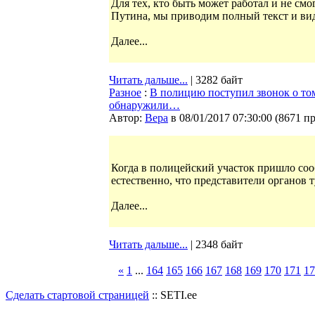
Для тех, кто быть может работал и не с
Путина, мы приводим полный текст и вид
Далее...
Читать дальше...
| 3282 байт
Разное
:
В полицию поступил звонок о том
обнаружили…
Автор:
Bepa
в 08/01/2017 07:30:00
(
8671 п
Когда в полицейский участок пришло соо
естественно, что представители органов 
Далее...
Читать дальше...
| 2348 байт
«
1
...
164
165
166
167
168
169
170
171
17
Сделать стартовой страницей
:: SETI.ee