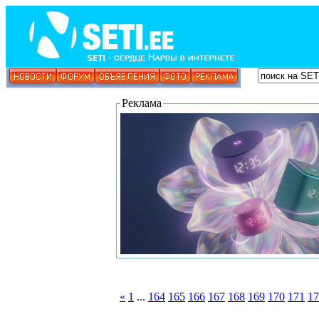
Реклама
«
1
...
164
165
166
167
168
169
170
171
17