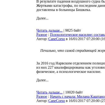
В результате падения воздушного судна 
Жертвами катастрофы, по последним данным
доставлены в больницы Бишкека.
Далее...
Читать дальше...
| 9825 байт
Разное
:
Психологическое насилие: состав
Автор:
CaneCorso
в 16/01/2017 07:20:00
(
1
Печально, что самой страдающей жертв
За 2016 год Нарвским отделением полици
из них 227 квалифицированы как уголовны
физическое, а психологическое насилие.
Далее...
Читать дальше...
| 10020 байт
Разное
:
Начать с начала: Милана Каштано
Автор:
CaneCorso
в 16/01/2017 07:20:00
(
2