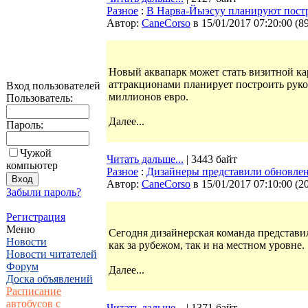
Разное
:
В Нарва-Йыэсуу планируют пост
Автор:
CaneCorso
в 15/01/2017 07:20:00
(
8
Новый аквапарк может стать визитной к
аттракционами планирует построить руков
Вход пользователей
миллионов евро.
Пользователь:
Далее...
Пароль:
Чужой
Читать дальше...
| 3443 байт
компьютер
Разное
:
Дизайнеры представили обновле
Автор:
CaneCorso
в 15/01/2017 07:10:00
(
2
Забыли пароль?
Регистрация
Меню
Сегодня дизайнерская команда представ
Новости
как за рубежом, так и на местном уровне.
Новости читателей
Форум
Далее...
Доска объявлений
Расписание
автобусов с
Читать дальше...
| 1371 байт