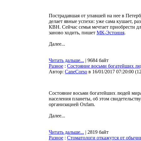
Пострадавшая от упавшей на нее в Петер
делает явные успехи: уже сама кушает, ра
КВН. Сейчас семья мечтает приобрести д
заново ходить, пишет
МК-Эстония
.
Далее...
Читать дальше...
| 9684 байт
Разное
:
Cостояние восьми богатейших люд
Автор:
CaneCorso
в 16/01/2017 07:20:00
(
1
Состояние восьми богатейших людей мир
населения планеты, об этом свидетельств
организацией Oxfam.
Далее...
Читать дальше...
| 2819 байт
Разное
:
Стоматологи откажутся от обычн