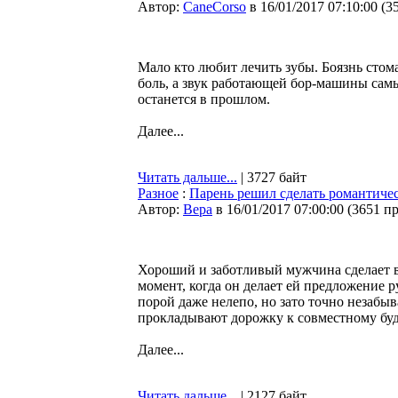
Автор:
CaneCorso
в 16/01/2017 07:10:00
(
3
Мало кто любит лечить зубы. Боязнь стом
боль, а звук работающей бор-машины самы
останется в прошлом.
Далее...
Читать дальше...
| 3727 байт
Разное
:
Парень решил сделать романтичес
Автор:
Bepa
в 16/01/2017 07:00:00
(
3651 п
Хороший и заботливый мужчина сделает в
момент, когда он делает ей предложение р
порой даже нелепо, но зато точно незабы
прокладывают дорожку к совместному бу
Далее...
Читать дальше...
| 2127 байт