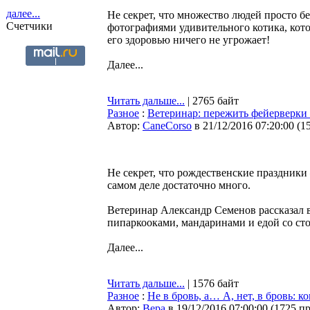
далее...
Не секрет, что множество людей просто бе
Счетчики
фотографиями удивительного котика, кото
его здоровью ничего не угрожает!
Далее...
Читать дальше...
| 2765 байт
Разное
:
Ветеринар: пережить фейерверк
Автор:
CaneCorso
в 21/12/2016 07:20:00
(
1
Не секрет, что рождественские праздники
самом деле достаточно много.
Ветеринар Александр Семенов рассказал в
пипаркооками, мандаринами и едой со стол
Далее...
Читать дальше...
| 1576 байт
Разное
:
Не в бровь, а… А, нет, в бровь: 
Автор:
Bepa
в 19/12/2016 07:00:00
(
1725 п