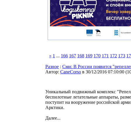
«
1
...
166
167
168
169
170
171
172
173
17
Разное
:
Сми: В России появится "репелле
Автор:
CaneCorso
в 30/12/2016 07:10:00
(
1
Уникальный подвижный комплекс "Репелл
беспилотные летательные аппараты, разме
поступит на вооружение российской армии
Арктики.
Далее...