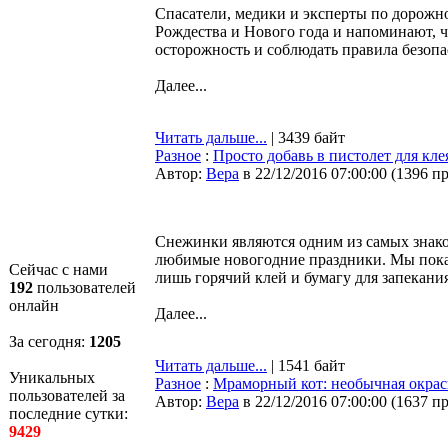
Спасатели, медики и эксперты по дорож
Рождества и Нового года и напоминают, ч
осторожность и соблюдать правила безопа
Далее...
Читать дальше...
| 3439 байт
Разное
:
Просто добавь в пистолет для кле
Автор:
Bepa
в 22/12/2016 07:00:00
(
1396 п
Снежинки являются одним из самых знако
любимые новогодние праздники. Мы пока
Сейчас с нами
лишь горячий клей и бумагу для запекания
192
пользователей
онлайн
Далее...
За сегодня:
1205
Читать дальше...
| 1541 байт
Уникальных
Разное
:
Мраморный кот: необычная окраск
пользователей за
Автор:
Bepa
в 22/12/2016 07:00:00
(
1637 п
последние сутки:
9429