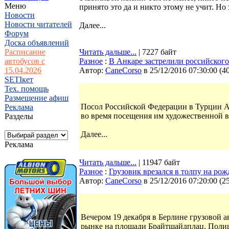
Меню
принято это да и никто этому не учит. Но 
Новости
Новости читателей
Далее...
Форум
Доска объявлений
Расписание
Читать дальше...
| 7227 байт
автобусов с
Разное
:
В Анкаре застрелили российского
15.04.2026
Автор:
CaneCorso
в 25/12/2016 07:30:00
(
4
SETIкет
Тех. помощь
Размещение афиш
Посол Российской Федерации в Турции Ан
Реклама
во время посещения им художественной в
Разделы
Далее...
Реклама
Читать дальше...
| 11947 байт
Разное
:
Грузовик врезался в толпу на ро
Автор:
CaneCorso
в 25/12/2016 07:20:00
(
2
Вечером 19 декабря в Берлине грузовой а
рынке на площади Брайтшайдплац. Полиц