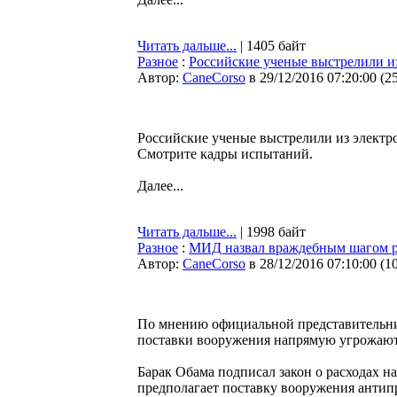
Читать дальше...
| 1405 байт
Разное
:
Российские ученые выстрелили из
Автор:
CaneCorso
в 29/12/2016 07:20:00
(
2
Российские ученые выстрелили из элект
Смотрите кадры испытаний.
Далее...
Читать дальше...
| 1998 байт
Разное
:
МИД назвал враждебным шагом 
Автор:
CaneCorso
в 28/12/2016 07:10:00
(
1
По мнению официальной представительни
поставки вооружения напрямую угрожаю
Барак Обама подписал закон о расходах н
предполагает поставку вооружения анти