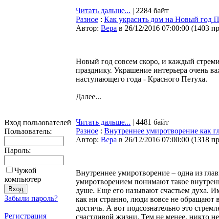
Читать дальше...
| 2284 байт
Разное
:
Как украсить дом на Новый год П
Автор:
Bepa
в 26/12/2016 07:00:00
(
1403 п
Новый год совсем скоро, и каждый стрем
празднику. Украшение интерьера очень ва
наступающего года - Красного Петуха.
Далее...
Читать дальше...
| 4481 байт
Вход пользователей
Разное
:
Внутреннее умиротворение как г
Пользователь:
Автор:
Bepa
в 26/12/2016 07:00:00
(
1318 п
Пароль:
Чужой
Внутреннее умиротворение – одна из гла
компьютер
умиротворением понимают такое внутренне
душе. Еще его называют счастьем духа. И
Забыли пароль?
как ни странно, люди вовсе не обращают в
достичь. А вот подсознательно это стрем
Регистрация
счастливой жизни. Тем не менее, никто не