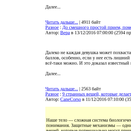
Далее...
Читать дальше...
| 4911 байт
Разное
:
До смешного простой прием, пом
Автор:
Bepa
в 13/12/2016 07:00:00
(
2594 п
Далеко не каждая девушка может похваста
баллов, особенно, если у нее есть лишни
всё-таки можно. И это доказал известны
Далее...
Читать дальше...
| 2563 байт
Разное
:
9 странных вещей, которые делае
Автор:
CaneCorso
в 11/12/2016 07:10:00
(
3
Наше тело — сложная система биологичес
понимания. Защитные механизмы — одни и
вещей, которые потенциально могут прич