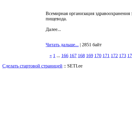
Всемирная организация здравоохранения з
пищевода.
Далее...
Читать дальше...
| 2851 байт
«
1
...
166
167
168
169
170
171
172
173
17
Сделать стартовой страницей
:: SETI.ee