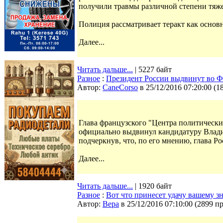
получили травмы различной степени тяже
Полиция рассматривает теракт как основ
Далее...
Читать дальше...
| 5227 байт
Разное
:
Президент России выдвинут во 
Автор:
CaneCorso
в 25/12/2016 07:20:00
(
1
Глава французского "Центра политически
официально выдвинул кандидатуру Влади
подчеркнув, что, по его мнению, глава Р
Далее...
Читать дальше...
| 1920 байт
Разное
:
Вот что принесет удачу вашему зн
Автор:
Bepa
в 25/12/2016 07:10:00
(
2899 п