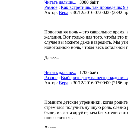
Читать дальше...
| 3080 байт
Разное
:
Как встретишь, так проведешь: 9 
Автор:
Bepa
в 30/12/2016 07:00:00
(
2892 п
Новогодняя ночь – это сакральное время,
желания. Вот только для того, чтобы это
случае вы можете даже навредить. Мы узна
новогоднюю ночь, чтобы весь остальной 
Далее...
Читать дальше...
| 1700 байт
Разное
:
Выберите дату вашего рождения 
Автор:
Bepa
в 30/12/2016 07:00:00
(
2186 п
Помните детские утренники, когда родит
стремился получить лучшую роль, слезно р
были, и фантазируйте, кем бы хотели ст
повеселиться…
Далее...