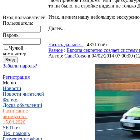
"дом приемов Газпрома" или "физкультур
то ни было, на стройке видели не только
Итак, начнем нашу небольшую экскурсию
Вход пользователей
Пользователь:
Далее...
Пароль:
Читать дальше...
| 4351 байт
Чужой
Разное
:
Европа секретно создает систему
компьютер
Автор:
CaneCorso
в 04/02/2014 07:00:00
(
1
Забыли пароль?
Регистрация
Меню
Новости
Новости читателей
Форум
Доска объявлений
Расписание
автобусов с
15.04.2026
SETIкет
Тех. помощь
Размещение афиш