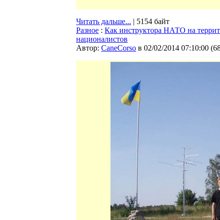
Читать дальше...
| 5154 байт
Разное
:
Как инструктора НАТО на террит
националистов
Автор:
CaneCorso
в 02/02/2014 07:10:00
(
6