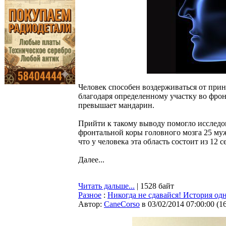
Человек способен воздерживаться от при
благодаря определенному участку во фрон
превышает мандарин.
Прийти к такому выводу помогло исследо
фронтальной коры головного мозга 25 му
что у человека эта область состоит из 12 с
Далее...
Читать дальше...
| 1528 байт
Разное
:
Никогда не сдавайся! История одн
Автор:
CaneCorso
в 03/02/2014 07:00:00
(
1