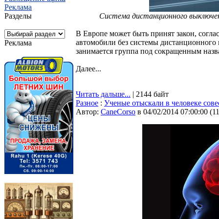
Реклама
Разделы
Система дистанционного выключени
В Европе может быть принят закон, согла
автомобили без системы дистанционного 
Реклама
занимается группа под сокращенным назва
Далее...
Читать дальше...
| 2144 байт
Разное
:
Ученые отыскали в человеке сове
Автор:
CaneCorso
в 04/02/2014 07:00:00
(
1