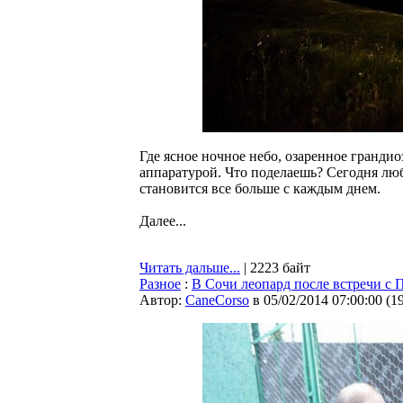
Где ясное ночное небо, озаренное гранди
аппаратурой. Что поделаешь? Сегодня лю
становится все больше с каждым днем.
Далее...
Читать дальше...
| 2223 байт
Разное
:
В Сочи леопард после встречи с
Автор:
CaneCorso
в 05/02/2014 07:00:00
(
1