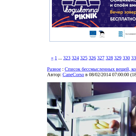
«
1
...
323
324
325
326
327
328
329
330
33
Разное
:
Список бессмысленных вещей, к
Автор:
CaneCorso
в 08/02/2014 07:00:00
(
1