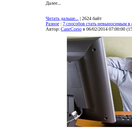
Далее...
Читать дальше...
| 2624 байт
Разное
:
7 способов стать невыносимым в 
Автор:
CaneCorso
в 06/02/2014 07:00:00
(
1