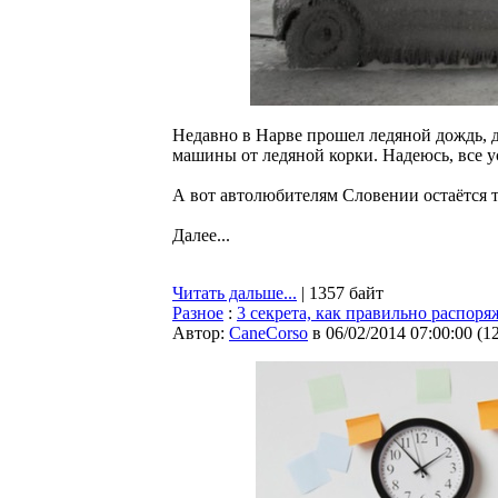
Недавно в Нарве прошел ледяной дождь, 
машины от ледяной корки. Надеюсь, все у
А вот автолюбителям Словении остаётся т
Далее...
Читать дальше...
| 1357 байт
Разное
:
3 секрета, как правильно распор
Автор:
CaneCorso
в 06/02/2014 07:00:00
(
1