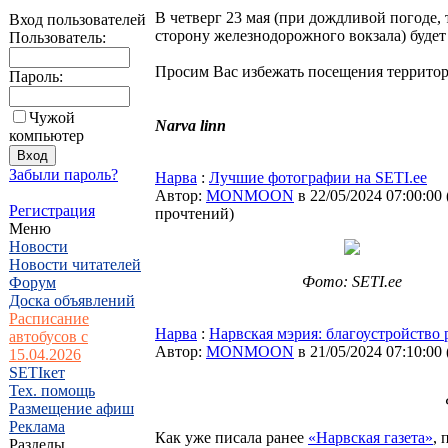
В четверг 23 мая (при дождливой погоде, т
Вход пользователей
сторону железнодорожного вокзала) будет
Пользователь:
Просим Вас избежать посещения территор
Пароль:
Чужой
Narva linn
компьютер
Забыли пароль?
Нарва
:
Лучшие фотографии на SETI.ee
Автор:
MONMOON
в 22/05/2024 07:00:00
Регистрация
прочтений
)
Меню
Новости
Новости читателей
Фото: SETI.ee
Форум
Доска объявлений
Расписание
Нарва
:
Нарвская мэрия: благоустройство
автобусов с
Автор:
MONMOON
в 21/05/2024 07:10:00
15.04.2026
SETIкет
Тех. помощь
Размещение афиш
Реклама
Как уже писала ранее
«Нарвская газета»
, 
Разделы