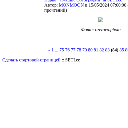
Автор:
MONMOON
в 15/05/2024 07:00:00
прочтений
)
Фото: ozerova.photo
«
1
...
75
76
77
78
79
80
81
82
83
(84)
85
8
Сделать стартовой страницей
:: SETI.ee