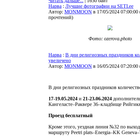
Читать дальше...
| 1630 байт
Нарва
:
Лучшие фотографии на SETI.ee
Автор:
MONMOON
в 17/05/2024 07:00:00
прочтений
)
Фото: ozerova.photo
Нарва
:
В дни религиозных праздников ко
увеличено
Автор:
MONMOON
в 16/05/2024 07:20:00
В дни религиозных праздников количеств
17-19.05.2024
и
21-23.06.2024
дополнитель
Кангеласте–Раквере 36–кладбище Рийгикюла
Проезд бесплатный
Кроме этого, уездная линия №32 по выход
маршруту Peetri plats–Energia–KK Geneva–T