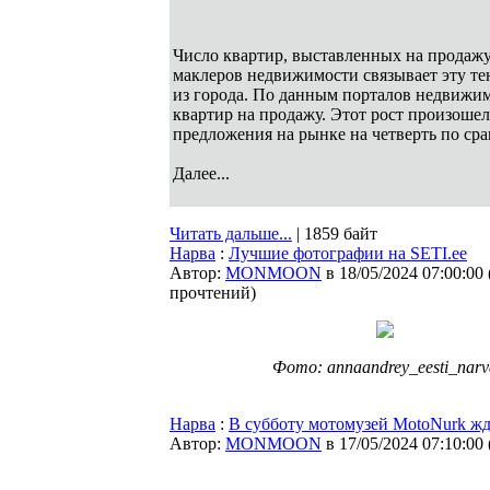
Число квартир, выставленных на продажу 
маклеров недвижимости связывает эту т
из города. По данным порталов недвижим
квартир на продажу. Этот рост произошел
предложения на рынке на четверть по ср
Далее...
Читать дальше...
| 1859 байт
Нарва
:
Лучшие фотографии на SETI.ee
Автор:
MONMOON
в 18/05/2024 07:00:00
прочтений
)
Фото: annaandrey_eesti_narv
Нарва
:
В субботу мотомузей MotoNurk жд
Автор:
MONMOON
в 17/05/2024 07:10:00