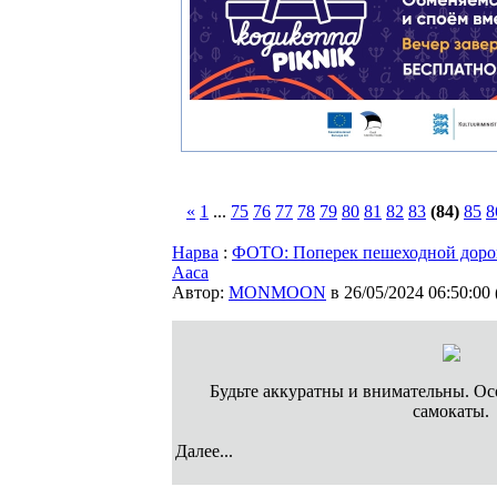
«
1
...
75
76
77
78
79
80
81
82
83
(84)
85
8
Нарва
:
ФОТО: Поперек пешеходной дорог
Ааса
Автор:
MONMOON
в 26/05/2024 06:50:00
Будьте аккуратны и внимательны. Осо
самокаты.
Далее...