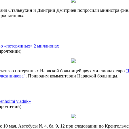
хаил Стальнухин и Дмитрий Дмитриев попросили министра фин
тростанциях.
о «потерянных» 2 миллионах
прочтений
)
а статья о потерянных Нарвской больницей двух миллионах евро
"
Овсянникова"
. Приводим комментарии Нарвской больницы.
enholmi viaduk»
прочтений
)
 с 10 мая. Автобусы № 4, 6a, 9, 12 при следовании по Кренголь