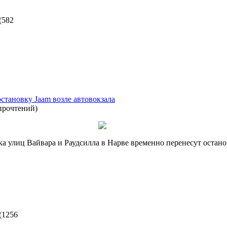
(
582
остановку Jaam возле автовокзала
прочтений
)
тка улиц Вайвара и Раудсилла в Нарве временно перенесут оста
(
1256