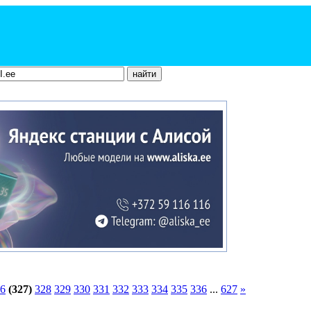
6
(327)
328
329
330
331
332
333
334
335
336
...
627
»