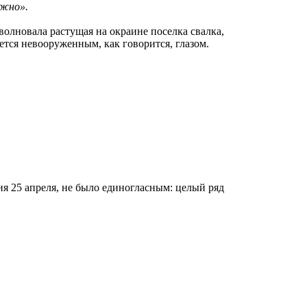
лжно».
олновала растущая на окраине поселка свалка,
тся невооруженным, как говорится, глазом.
я 25 апреля, не было единогласным: целый ряд