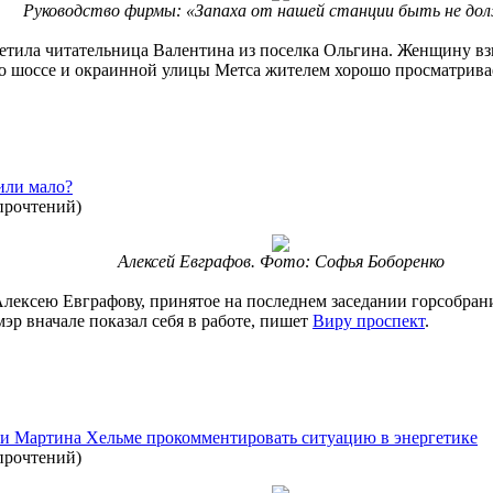
Руководство фирмы: «Запаха от нашей станции быть не до
етила читательница Валентина из поселка Ольгина. Женщину взв
го шоссе и окраинной улицы Метса жителем хорошо просматривае
 или мало?
прочтений
)
Алексей Евграфов. Фото: Софья Боборенко
лексею Евграфову, принятое на последнем заседании горсобрани
мэр вначале показал себя в работе, пишет
Виру проспект
.
и Мартина Хельме прокомментировать ситуацию в энергетике
прочтений
)