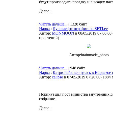
будут производить посадку и высадку пас
Далее...
Читать дальше...
| 1328 байт
Нарва
:
Лучшие фотографии на SETI.ee
Автор:
MONMOON
в 08/05/2019 07:00:00
прочтений
)
Автор:brainmade_photo
Читать дальше...
| 948 байт
Нарва
:
Катри Райк вернулась в Нарвское 
Автор:
calipso
в 07/05/2019 07:20:00
(
1884 
Покинувшая пост министра внутренних де
собрание.
Далее...