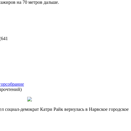
сажиров на 70 метров дальше.
(
641
горсобрание
прочтений
)
л социал-демократ Катри Райк вернулась в Нарвское городское