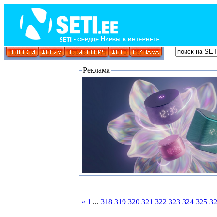
Реклама
«
1
...
318
319
320
321
322
323
324
325
32