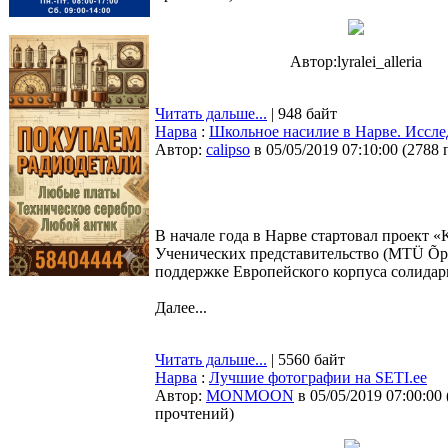
Автор:lyralei_alleria
Читать дальше...
| 948 байт
Нарва
:
Школьное насилие в Нарве. Иссл
Автор:
calipso
в 05/05/2019 07:10:00
(
2788 
В начале года в Нарве стартовал проект 
Ученических представительство (MTÜ Õpil
поддержке Европейского корпуса солидар
Далее...
Читать дальше...
| 5560 байт
Нарва
:
Лучшие фотографии на SETI.ee
Автор:
MONMOON
в 05/05/2019 07:00:00
прочтений
)