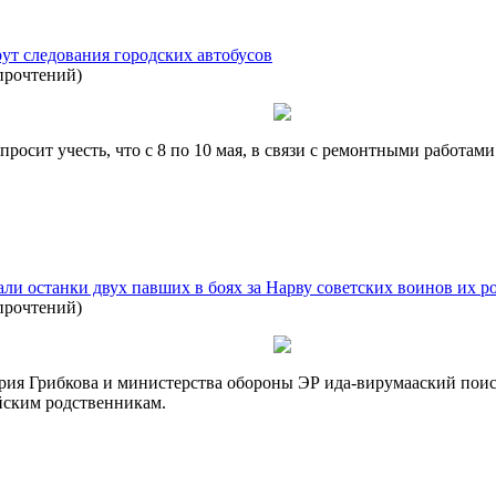
ут следования городских автобусов
прочтений
)
росит учесть, что с 8 по 10 мая, в связи с ремонтными работами
али останки двух павших в боях за Нарву советских воинов их 
прочтений
)
ия Грибкова и министерства обороны ЭР ида-вирумааский поиск
ийским родственникам.