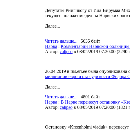
Депутаты Рийгикогу от Ида-Вирумаа Ми
текущее положение дел на Нарвских элек
Далее...
Читать дальше...
| 5635 байт
Нарва
:
Комментарии Нарвской больницы 
Автор:
calipso
в 08/05/2019 07:20:00
(
2290 
26.04.2019 в rus.err.ee была опубликован
миллионов евро из-за судимости Федора 
Далее...
Читать дальше...
| 4801 байт
Нарва
:
В Нарве перенесут остановку «Kre
Автор:
calipso
в 08/05/2019 07:20:00
(
1821 
Остановку «Kreenholmi viaduk» перенесут