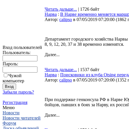
Читать дальше...
| 1726 байт
Нарва
:
В Нарве временно меняется маршр
Автор:
calipso
в 07/05/2019 07:20:00
(
1862 
Департамент городского хозяйства Нарвы п
8, 9, 12, 20, 37 и 38 временно изменятся.
Вход пользователей
Пользователь:
Далее...
Пароль:
Читать дальше...
| 1537 байт
Нарва
:
Поисковики из клуба Otsing перед
Чужой
Автор:
calipso
в 07/05/2019 07:20:00
(
1352 
компьютер
Забыли пароль?
При поддержке генконсула РФ в Нарве Юр
Регистрация
бойцов, павших в боях за Нарву, их росс
Меню
Новости
Далее...
Новости читателей
Форум
Доска объявлений