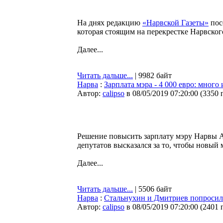
На днях редакцию
«Нарвской Газеты»
пос
которая стоящим на перекрестке Нарвско
Далее...
Читать дальше...
| 9982 байт
Нарва
:
Зарплата мэра - 4 000 евро: много
Автор:
calipso
в 08/05/2019 07:20:00
(
3350 
Решение повысить зарплату мэру Нарвы А
депутатов высказался за то, чтобы новый 
Далее...
Читать дальше...
| 5506 байт
Нарва
:
Стальнухин и Дмитриев попросил
Автор:
calipso
в 08/05/2019 07:20:00
(
2401 