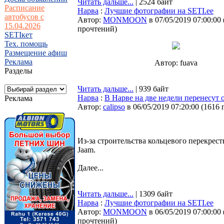
Читать дальше...
| 2524 байт
Расписание
Нарва
:
Лучшие фотографии на SETI.ee
автобусов с
Автор:
MONMOON
в 07/05/2019 07:00:00
15.04.2026
прочтений
)
SETIкет
Тех. помощь
Размещение афиш
Реклама
Автор: fuava
Разделы
Читать дальше...
| 939 байт
Нарва
:
В Нарве на две недели перенесут 
Реклама
Автор:
calipso
в 06/05/2019 07:20:00
(
1616 
Из-за строительства кольцевого перекрес
Jaam.
Далее...
Читать дальше...
| 1309 байт
Нарва
:
Лучшие фотографии на SETI.ee
Автор:
MONMOON
в 06/05/2019 07:00:00
прочтений
)