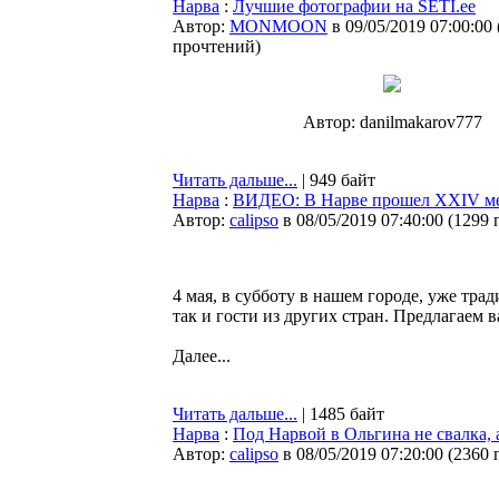
Нарва
:
Лучшие фотографии на SETI.ee
Автор:
MONMOON
в 09/05/2019 07:00:00
прочтений
)
Автор: danilmakarov777
Читать дальше...
| 949 байт
Нарва
:
ВИДЕО: В Нарве прошел XXIV ме
Автор:
calipso
в 08/05/2019 07:40:00
(
1299 
4 мая, в субботу в нашем городе, уже тр
так и гости из других стран. Предлагаем
Далее...
Читать дальше...
| 1485 байт
Нарва
:
Под Нарвой в Ольгина не свалка, 
Автор:
calipso
в 08/05/2019 07:20:00
(
2360 