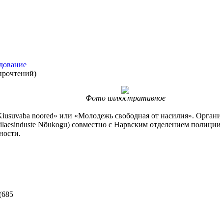
едование
прочтений
)
Фото иллюстративное
«Kiusuvaba noored» или «Молодежь свободная от насилия». Орган
aesinduste Nõukogu) совместно с Нарвским отделением полиции (
ности.
(
685