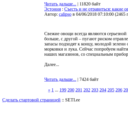
Читать дальше...
| 11820 байт
Эстония
:
Съесть и не отравиться: какие 
Автор:
calipso
в 04/06/2018 07:10:00
(
2465 
Свежие овощи всегда являются серьезной 
больше, с другой – пугают риском отравл
запасы подходят к концу, молодой зелени 
морковки и лука. Сейчас попробуем найти 
наших магазинов, со специальным прибо
Далее...
Читать дальше...
| 7424 байт
«
1
...
199
200
201
202
203
204
205
206
20
Сделать стартовой страницей
:: SETI.ee