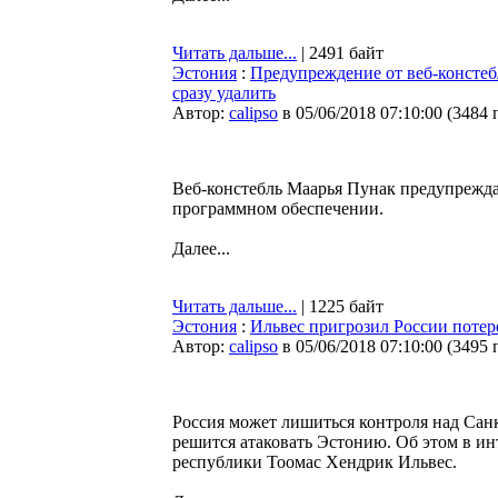
Читать дальше...
| 2491 байт
Эстония
:
Предупреждение от веб-констеб
сразу удалить
Автор:
calipso
в 05/06/2018 07:10:00
(
3484 
Веб-констебль Маарья Пунак предупрежд
программном обеспечении.
Далее...
Читать дальше...
| 1225 байт
Эстония
:
Ильвес пригрозил России потер
Автор:
calipso
в 05/06/2018 07:10:00
(
3495 
Россия может лишиться контроля над Сан
решится атаковать Эстонию. Об этом в и
республики Тоомас Хендрик Ильвес.