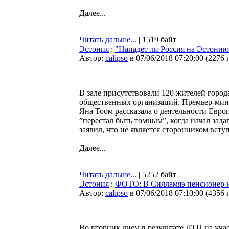
Далее...
Читать дальше...
| 1519 байт
Эстония
:
"Нападет ли Россия на Эстонию
Автор:
calipso
в 07/06/2018 07:20:00
(
2276 
В зале присутствовали 120 жителей город
общественных организаций. Премьер-мини
Яна Тоом рассказала о деятельности Евр
”перестал быть томным”, когда начал зад
заявил, что не является сторонником вст
Далее...
Читать дальше...
| 5252 байт
Эстония
:
ФОТО: В Силламяэ пенсионер на
Автор:
calipso
в 07/06/2018 07:10:00
(
4356 
Во вторник днем в результате ДТП на уч