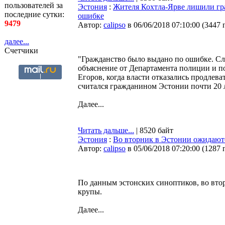
пользователей за
Эстония
:
Жителя Кохтла-Ярве лишили гра
последние сутки:
ошибке
9479
Автор:
calipso
в 06/06/2018 07:10:00
(
3447 
далее...
Счетчики
"Гражданство было выдано по ошибке. Сл
объяснение от Департамента полиции и п
Егоров, когда власти отказались продлева
считался гражданином Эстонии почти 20 л
Далее...
Читать дальше...
| 8520 байт
Эстония
:
Во вторник в Эстонии ожидают
Автор:
calipso
в 05/06/2018 07:20:00
(
1287 
По данным эстонских синоптиков, во вто
крупы.
Далее...