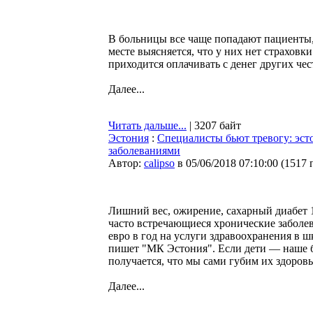
В больницы все чаще попадают пациенты
месте выясняется, что у них нет страховк
приходится оплачивать с денег других че
Далее...
Читать дальше...
| 3207 байт
Эстония
:
Специалисты бьют тревогу: эст
заболеваниями
Автор:
calipso
в 05/06/2018 07:10:00
(
1517 
Лишний вес, ожирение, сахарный диабет 1
часто встречающиеся хронические заболев
евро в год на услуги здравоохранения в шк
пишет "МК Эстония". Если дети — наше б
получается, что мы сами губим их здоровь
Далее...