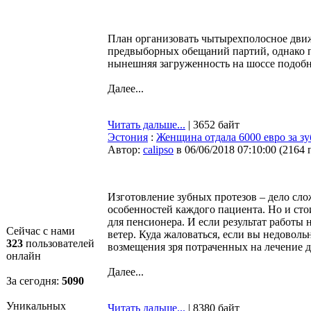
План организовать чытырехполосное движ
предвыборных обещаний партий, однако п
нынешняя загруженность на шоссе подобн
Далее...
Читать дальше...
| 3652 байт
Эстония
:
Женщина отдала 6000 евро за зуб
Автор:
calipso
в 06/06/2018 07:10:00
(
2164 
Изготовление зубных протезов – дело сл
особенностей каждого пациента. Но и сто
для пенсионера. И если результат работы
Сейчас с нами
ветер. Куда жаловаться, если вы недовол
323
пользователей
возмещения зря потраченных на лечение 
онлайн
Далее...
За сегодня:
5090
Уникальных
Читать дальше...
| 8380 байт