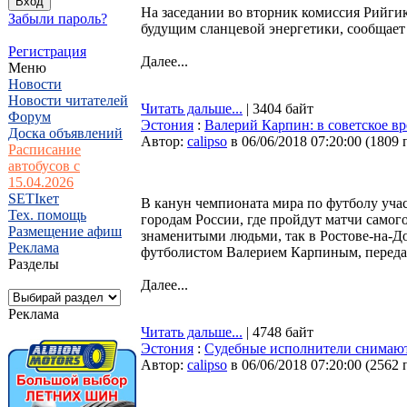
На заседании во вторник комиссия Рийги
Забыли пароль?
будущим сланцевой энергетики, сообщает
Регистрация
Далее...
Меню
Новости
Новости читателей
Читать дальше...
| 3404 байт
Форум
Эстония
:
Валерий Карпин: в советское в
Доска объявлений
Автор:
calipso
в 06/06/2018 07:20:00
(
1809 
Расписание
автобусов с
15.04.2026
SETIкет
В канун чемпионата мира по футболу уча
Тех. помощь
городам России, где пройдут матчи самог
Размещение афиш
знаменитыми людьми, так в Ростове-на-Д
Реклама
футболистом Валерием Карпиным, перед
Разделы
Далее...
Реклама
Читать дальше...
| 4748 байт
Эстония
:
Cудебные исполнители снимают 
Автор:
calipso
в 06/06/2018 07:20:00
(
2562 