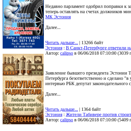
Недавно парламент одобрил поправки к за
теперь оставлять на счетах должников ми
МК Эстония
Далее...
Читать дальше...
| 13266 байт
Эстония
:
В Санкт-Петербурге ответили н
Автор:
calipso
в 06/06/2018 07:10:00
(
3039 
Заявление бывшего президента Эстонии Т
Петербурга безответственно и сделано "в
интервью РБК депутат законодательного 
Далее...
Читать дальше...
| 1364 байт
Эстония
:
Жители Табивере против строит
Автор:
calipso
в 06/06/2018 07:10:00
(
5409 