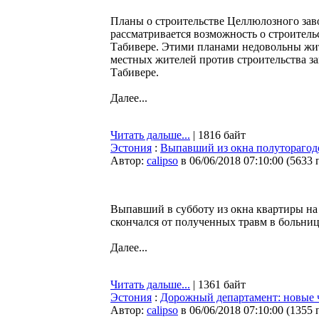
Планы о строительстве Целлюлозного заво
рассматривается возможность о строительс
Табивере. Этими планами недовольны жит
местных жителей против строительства за
Табивере.
Далее...
Читать дальше...
| 1816 байт
Эстония
:
Выпавший из окна полуторагодо
Автор:
calipso
в 06/06/2018 07:10:00
(
5633 
Выпавший в субботу из окна квартиры на
скончался от полученных травм в больниц
Далее...
Читать дальше...
| 1361 байт
Эстония
:
Дорожный департамент: новые 
Автор:
calipso
в 06/06/2018 07:10:00
(
1355 