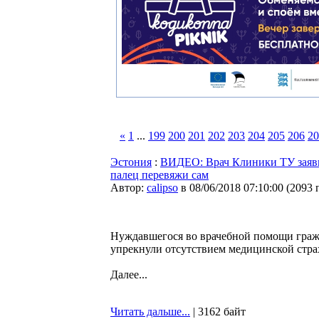
«
1
...
199
200
201
202
203
204
205
206
20
Эстония
:
ВИДЕО: Врач Клиники ТУ заявил
палец перевяжи сам
Автор:
calipso
в 08/06/2018 07:10:00
(
2093 
Нуждавшегося во врачебной помощи граж
упрекнули отсутствием медицинской страх
Далее...
Читать дальше...
| 3162 байт