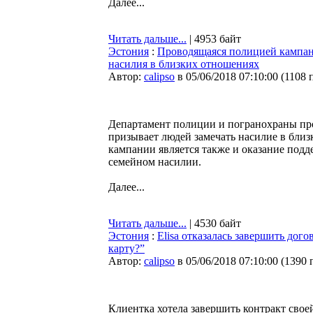
Далее...
Читать дальше...
| 4953 байт
Эстония
:
Проводящаяся полицией кампан
насилия в близких отношениях
Автор:
calipso
в 05/06/2018 07:10:00
(
1108 
Департамент полиции и погранохраны про
призывает людей замечать насилие в бли
кампании является также и оказание подд
семейном насилии.
Далее...
Читать дальше...
| 4530 байт
Эстония
:
Elisa отказалась завершить дог
карту?”
Автор:
calipso
в 05/06/2018 07:10:00
(
1390 
Клиентка хотела завершить контракт свое