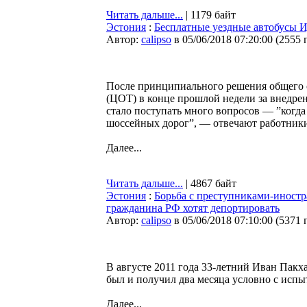
Читать дальше...
| 1179 байт
Эстония
:
Бесплатные уездные автобусы И
Автор:
calipso
в 05/06/2018 07:20:00
(
2555 
После принципиального решения общего 
(ЦОТ) в конце прошлой недели за внедрен
стало поступать много вопросов — ”когда
шоссейных дорог”, — отвечают работники
Далее...
Читать дальше...
| 4867 байт
Эстония
:
Борьба с преступниками-иност
гражданина РФ хотят депортировать
Автор:
calipso
в 05/06/2018 07:10:00
(
5371 
В августе 2011 года 33-летний Иван Пакха
был и получил два месяца условно с испы
Далее...