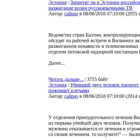
Эстония
:
Запретят ли в Эстонии российс
разжигание розни русскоязычными ТВ
Автор:
calipso
в 08/06/2018 07:10:00
(
2055 
Ведомства стран Балтии, контролирующие
обсудят на рабочей встрече в Вильнюсе ак
разжиганием ненависти в телевизионных
отделом литовской надзорной инстанции 
Далее...
Читать дальше...
| 3755 байт
Эстония
:
Убивший двух человек пациент 
пожимает плечами
Автор:
calipso
в 08/06/2018 07:10:00
(
2014 
У отделения принудительного лечения Ви
из тюрьмы убийцей двух человек. Получи
мужчина отказывается от лечения и угрож
со своим лечением, то получите!" — были 