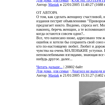
Для дома, для семьи
:
КАК НЕ ПОТЕРЯ
Автор:
Мastak
в 22/01/2005 11:40:27
(
1688 
ОТ АВТОРА
О том, как сделать женщину счастливой, 
издания пестрят объявлениями "Приворож
предлагает никто. Видимо, спроса нет. М
наконец, беречь женщин, а те вспоминаю
когда остаются совсем одни?..
Все, что написано ниже, адресовано тем
ошибок и хотели бы сохранить свой союз 
кто по-настоящему любит. Любит и доро
чувства на очень МАЛЕНЬКИЕ уступки. Е
непоколебимыми взглядами, знающая все о
нибудь другое. далее...
Читать дальше...
| 20802 байт
Для дома, для семьи
:
Диагноз не выходя и
Автор:
Мastak
в 21/01/2005 15:31:27
(
1402