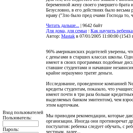
беременной жену своего умершего брата и
Безусловно, в его действиях было весьма 
нраву ("Зло было пред очами Господа то, ч
Читать дальше...
| 9642 байт
Для дома, для семьи
:
Как научить ребенка
Автор:
Мastak
в 07/01/2005 11:00:00
(
1543 
96% американских родителей уверены, чт
с деньгами в старших классах школы. О
имеют в своих программах подобные дисц
ставшие студентами и начавшие независи
крайне неразумно тратят деньги.
Исследование, проведенное компанией Ne
кредиты студентам, показало, что учащие
имеют почти в три раза больше кредитных
выделяемых банком эмитентом), чем взро
этим карточкам.
Вход пользователей
Мы приводим рекомендации, которые даю
Пользователь:
организации. Иногда они противоречат д
постулатов: ребенка следует обучать, с ре
Пароль:
честным. далее...