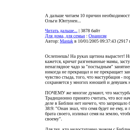
А дальше читаем 10 причин необходимости
Ольги Юнтунен...
Читать дальше...
| 3878 байт
Для дома, для семьи
:
Онанизм
Автор:
Мastak
в 10/01/2005 09:37:43
(
2917
Ослепнешь! На руках щетина вырастет! Ник
кажется, кричат разгневанные мамы, заст
ненаглядное чадо за "постыдным" занятием
никогда не прекращал и не прекращает за
чувство стыда, того, что мастурбация - по
сохраняется у многих юношей и девушек 
ПОЧЕМУ же многие думают, что мастурбац
Традиционно принято считать, что все на
деле в Библии нет ничего, что запрещало
38:9: "Онан знал, что семя будет не ему, и
брата своего, изливал семя на землю, чтоб
своему".
Для тех, кто недостаточно знаком с Библ