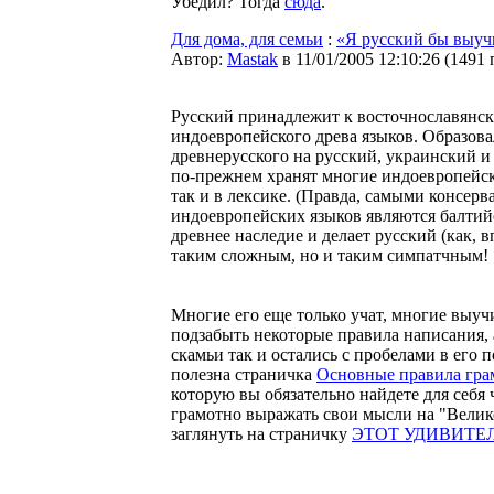
Убедил? Тогда
сюда
.
Для дома, для семьи
:
«Я русский бы выуч
Автор:
Мastak
в 11/01/2005 12:10:26
(
1491 
Русский принадлежит к восточнославянск
индоевропейского древа языков. Образова
древнерусского на русский, украинский и
по-прежнем хранят многие индоевропейски
так и в лексике. (Правда, самыми консер
индоевропейских языков являются балтий
древнее наследие и делает русский (как, 
таким сложным, но и таким симпатчным!
Многие его еще только учат, многие выучи
подзабыть некоторые правила написания,
скамьи так и остались с пробелами в его п
полезна страничка
Основные правила гра
которую вы обязательно найдете для себя 
грамотно выражать свои мысли на "Велик
заглянуть на страничку
ЭТОТ УДИВИТЕ