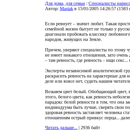
Для дома, для семьи
:
Специалисты нарисо
Автор:
Мastak
в 15/01/2005 14:26:57
(
1583
Если ревнует – значит любит. Такая прос
семейной жизни бытует не только у русско
диагонали пробежать классику любовного
народов, живущих на Земле.
Причем, уверяют специалисты по этому чу
не имеет никакого отношения, зато очень д
– там ревность, где ревность – ищи секс..
Эксперты независимой аналитической гр
раскрасить ревность на характерные для не
деле или вовсе нет, судить нашим читател
Возьмем цвет белый. Обобщающий цвет, вс
этого, белого цвета, как ревность неболе
парадокс белой ревности в том, что она за
индивидуума быть лучше, сверять свои по
здоровая ревность заставляет человека с
отношениям острый привкус перца... далее
Читать дальше...
| 2936 байт