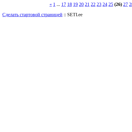
«
1
...
17
18
19
20
21
22
23
24
25
(26)
27
2
Сделать стартовой страницей
:: SETI.ee