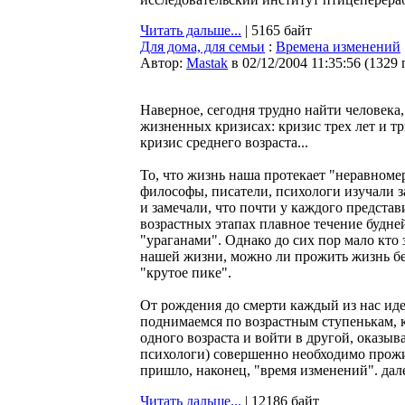
Читать дальше...
| 5165 байт
Для дома, для семьи
:
Времена изменений
Автор:
Мastak
в 02/12/2004 11:35:56
(
1329 
Наверное, сегодня трудно найти человека
жизненных кризисах: кризис трех лет и т
кризис среднего возраста...
То, что жизнь наша протекает "неравноме
философы, писатели, психологи изучали 
и замечали, что почти у каждого представ
возрастных этапах плавное течение будн
"ураганами". Однако до сих пор мало кто 
нашей жизни, можно ли прожить жизнь без
"крутое пике".
От рождения до смерти каждый из нас ид
поднимаемся по возрастным ступенькам, к
одного возраста и войти в другой, оказыва
психологи) совершенно необходимо прожи
пришло, наконец, "время изменений". дале
Читать дальше...
| 12186 байт