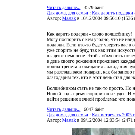
Читать дальше...
| 3579 байт
Для дома, для семьи
:
Как дарить подарки 
Автор:
Мastak
в 10/12/2004 09:56:10
(
1536
Как дарить подарки - слово волшебнику!
Могу поспорить с кем угодно, что не найд
подарки. Если кто-то будет уверять вас в о
уже спорить не буду, так как этим искусств
владеют немногие. Чтобы объяснить почем
в день своего рождения проживает кажды
полны трепета и ожидания - ожидания чуда
мы разглядываем подарки, как бы заново 
благодарим тех, кто в этот день стал для 
Волшебником стать не так-то просто. Но н
Новый год - время сюрпризов и чудес. И 
найти решение вечной проблемы: что подар
Читать дальше...
| 6047 байт
Для дома, для семьи
:
Как встречать 2005 
Автор:
Мastak
в 09/12/2004 12:03:54
(
2471