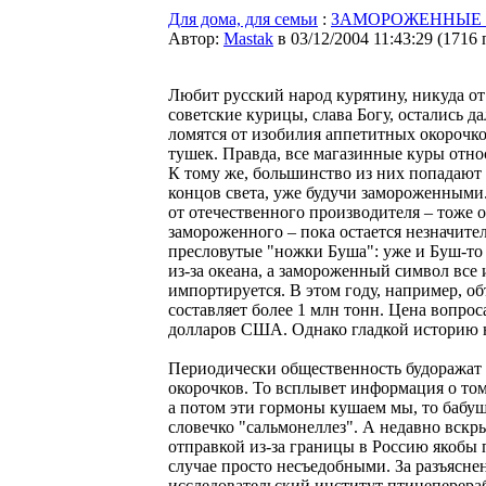
Для дома, для семьи
:
ЗАМОРОЖЕННЫЕ 
Автор:
Мastak
в 03/12/2004 11:43:29
(
1716 
Любит русский народ курятину, никуда от
советские курицы, слава Богу, остались 
ломятся от изобилия аппетитных окорочк
тушек. Правда, все магазинные куры отно
К тому же, большинство из них попадают 
концов света, уже будучи замороженными
от отечественного производителя – тоже 
замороженного – пока остается незначител
пресловутые "ножки Буша": уже и Буш-то
из-за океана, а замороженный символ все
импортируется. В этом году, например, 
составляет более 1 млн тонн. Цена вопро
долларов США. Однако гладкой историю 
Периодически общественность будоражат 
окорочков. То всплывет информация о то
а потом эти гормоны кушаем мы, то бабуш
словечко "сальмонеллез". А недавно вскр
отправкой из-за границы в Россию якобы 
случае просто несъедобными. За разъясн
исследовательский институт птицеперера