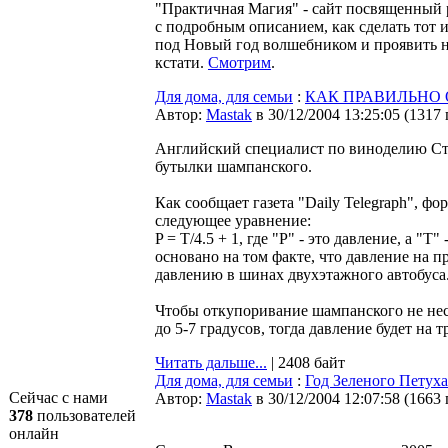
"Практичная Магия" - сайт посвященный 
с подробным описанием, как сделать тот и
под Новый год волшебником и проявить н
кстати.
Смотрим
.
Для дома, для семьи
:
КАК ПРАВИЛЬНО
Автор:
Мastak
в 30/12/2004 13:25:05
(
1317
Английский специалист по виноделию С
бутылки шампанского.
Как сообщает газета "Daily Telegraph", ф
следующее уравнение:
P = T/4.5 + 1, где "Р" - это давление, а "
основано на том факте, что давление на
давлению в шинах двухэтажного автобуса
Чтобы откупоривание шампанского не нес
до 5-7 градусов, тогда давление будет на 
Читать дальше...
| 2408 байт
Для дома, для семьи
:
Год Зеленого Петуха
Сейчас с нами
Автор:
Мastak
в 30/12/2004 12:07:58
(
1663
378
пользователей
онлайн