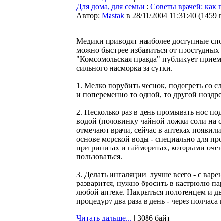
Для дома, для семьи
:
Советы врачей: как 
Автор:
Мastak
в 28/11/2004 11:31:40
(
1459 
Медики приводят наиболее доступные спо
можно быстрее избавиться от простудных 
"Комсомольская правда" публикует прие
сильного насморка за сутки.
1. Мелко порубить чеснок, подогреть со 
и попеременно то одной, то другой ноздр
2. Несколько раз в день промывать нос п
водой (половинку чайной ложки соли на с
отмечают врачи, сейчас в аптеках появили
основе морской воды - специально для п
при ринитах и гайморитах, которыми оче
пользоваться.
3. Делать ингаляции, лучше всего - с вар
разварится, нужно бросить в кастрюлю пар
любой аптеке. Накрыться полотенцем и ды
процедуру два раза в день - через полчаса п
Читать дальше...
| 3086 байт