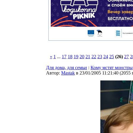
«
1
...
17
18
19
20
21
22
23
24
25
(26)
27
2
Для дома, для семьи
:
Кому мстят монстры
Автор:
Мastak
в 23/01/2005 11:21:40
(
2055 