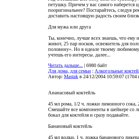
петушку. Причем у вас самого наберется 
пооригинальнее? Постарайтесь, следуя р
доставить настоящую радость своим близ
Для мужа или друга
Ты, конечно, лучше всех знаешь, что ему 
живот, 25 пар носков, освежитель для пол
половину». Но в идеале твоему любимому 
учтешь его интересы. далее...
Читать дальше...
| 6980 байт
Для дома, для семьи
:
Алкогольные коктей
Автор:
Мastak
в 24/12/2004 10:59:07
(
1704
Ананасовый коктейль
45 мл рома, 1/2 ч. ложки лимонного сока, 
Смешайте все компоненты в шейкере со л
бокал для коктейля и сразу подавайте.
Банановый коктейль
45 мл водки, 1 ч. ложка бананового ликера