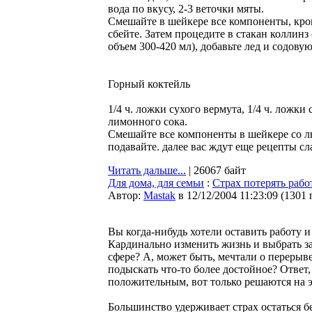
вода по вкусу, 2-3 веточки мяты.
Смешайте в шейкере все компоненты, кро
сбейте. Затем процедите в стакан коллинз
объем 300-420 мл), добавьте лед и содовую
Горный коктейль
1/4 ч. ложки сухого вермута, 1/4 ч. ложки
лимонного сока.
Смешайте все компоненты в шейкере со ль
подавайте. далее вас ждут еще рецепты сла
Читать дальше...
| 26067 байт
Для дома, для семьи
:
Страх потерять рабо
Автор:
Мastak
в 12/12/2004 11:23:09
(
1301 
Вы когда-нибудь хотели оставить работу 
Кардинально изменить жизнь и выбрать за
сфере? А, может быть, мечтали о перерыве
подыскать что-то более достойное? Ответ, 
положительным, вот только решаются на 
Большинство удерживает страх остаться бе