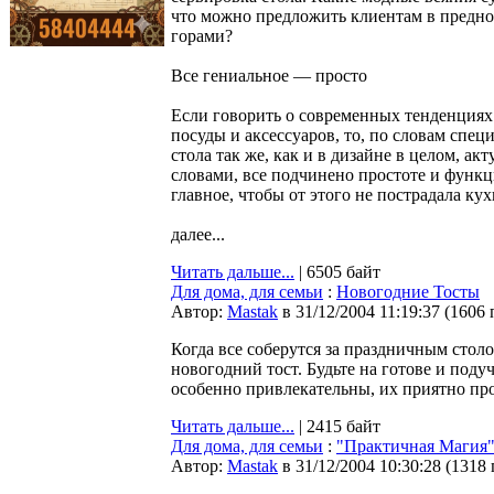
что можно предложить клиентам в преднов
горами?
Все гениальное — просто
Если говорить о современных тенденциях
посуды и аксессуаров, то, по словам спец
стола так же, как и в дизайне в целом, а
словами, все подчинено простоте и функц
главное, чтобы от этого не пострадала кух
далее...
Читать дальше...
| 6505 байт
Для дома, для семьи
:
Новогодние Тосты
Автор:
Мastak
в 31/12/2004 11:19:37
(
1606 
Когда все соберутся за праздничным стол
новогодний тост. Будьте на готове и под
особенно привлекательны, их приятно про
Читать дальше...
| 2415 байт
Для дома, для семьи
:
"Практичная Магия
Автор:
Мastak
в 31/12/2004 10:30:28
(
1318