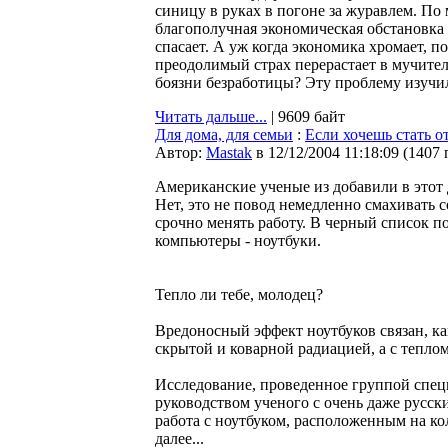
синицу в руках в погоне за журавлем. По
благополучная экономическая обстановка в
спасает. А уж когда экономика хромает, 
преодолимый страх перерастает в мучител
боязни безработицы? Эту проблему изучил
Читать дальше...
| 9609 байт
Для дома, для семьи
:
Если хочешь стать о
Автор:
Мastak
в 12/12/2004 11:18:09
(
1407 
Американские ученые из добавили в этот
Нет, это не повод немедленно смахивать 
срочно менять работу. В черный список 
компьютеры - ноутбуки.
Тепло ли тебе, молодец?
Вредоносный эффект ноутбуков связан, ка
скрытой и коварной радиацией, а с теплом
Исследование, проведенное группой специа
руководством ученого с очень даже русс
работа с ноутбуком, расположенным на ко
далее...