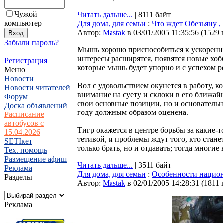
Чужой
Читать дальше...
| 8111 байт
компьютер
Для дома, для семьи
:
Что ждет Обезьяну ,
Автор:
Мastak
в 03/01/2005 11:35:56
(
1529 
Забыли пароль?
Мышь хорошо приспособиться к ускоренно
интересы расширятся, появятся новые хоб
Регистрация
которые мышь будет упорно и с успехом р
Меню
Новости
Вол с удовольствием окунется в работу, ко
Новости читателей
внимание на суету и склоки в его ближай
Форум
свои основные позиции, но и основательн
Доска объявлений
году должным образом оценена.
Расписание
автобусов с
Тигр окажется в центре борьбы за какие-т
15.04.2026
тетивой, и проблемы ждут того, кто стане
SETIкет
только брать, но и отдавать; тогда многие
Тех. помощь
Размещение афиш
Читать дальше...
| 3511 байт
Реклама
Для дома, для семьи
:
Особенности национ
Разделы
Автор:
Мastak
в 02/01/2005 14:28:31
(
1811 
Реклама