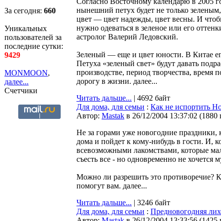
Согласно Восточному календарю в 2005 г
нынешний петух будет не только зеленым,
За сегодня:
660
цвет — цвет надежды, цвет весны. И чтоб
нужно одеваться в зеленое или его оттенк
Уникальных
астролог Валерий Ледовский.
пользователей за
последние сутки:
Зеленый — еще и цвет юности. В Китае ег
9429
Петуха «зеленый свет» будут давать под
производстве, период творчества, время 
MONMOON
,
дорогу в жизни. далее...
далее...
Счетчики
Читать дальше...
| 4692 байт
Для дома, для семьи
:
Как не испортить Но
Автор:
Мastak
в 26/12/2004 13:37:02
(
1880
Не за горами уже новогодние праздники, к
дома и пойдет к кому-нибудь в гости. И, 
всевозможными лакомствами, которые мал
съесть все - но одновременно не хочется 
Можно ли разрешить это противоречие? К
помогут вам. далее...
Читать дальше...
| 3246 байт
Для дома, для семьи
:
Предновогодняя лих
Автор:
Мastak
в 26/12/2004 13:33:56
(
1425