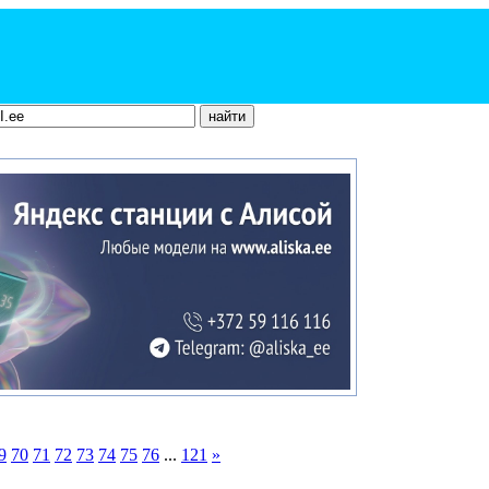
9
70
71
72
73
74
75
76
...
121
»