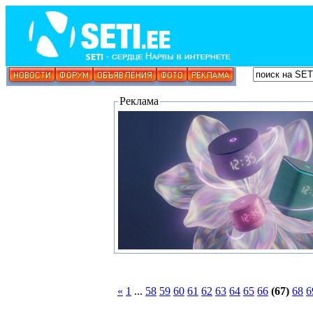
Реклама
«
1
...
58
59
60
61
62
63
64
65
66
(67)
68
6