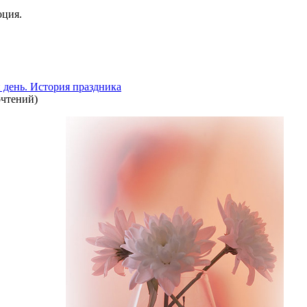
юция.
день. История праздника
очтений
)