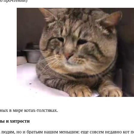
6 прочтений
)
ных в мире котах-толстяках.
ы и хитрости
о людям, но и братьям нашим меньшим: еще совсем недавно кот