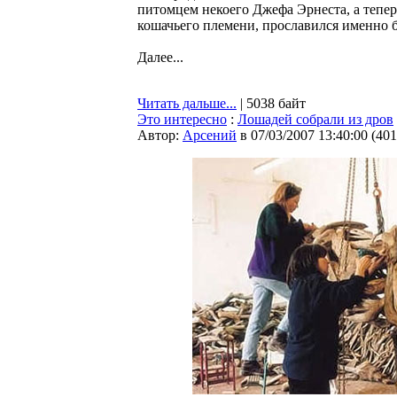
питомцем некоего Джефа Эрнеста, а теперь
кошачьего племени, прославился именно 
Далее...
Читать дальше...
| 5038 байт
Это интересно
:
Лошадей собрали из дров
Автор:
Арсений
в 07/03/2007 13:40:00
(
401