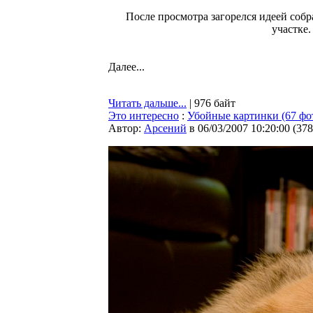
После просмотра загорелся идеей собр
участке.
Далее...
Читать дальше...
| 976 байт
Это интересно
:
Убойные картинки (67 фо
Автор:
Арсений
в 06/03/2007 10:20:00
(
378