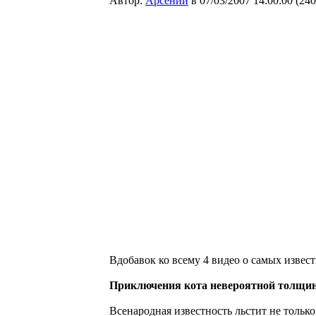
Автор:
Арсений
в 07/03/2007 14:00:00
(
240
Вдобавок ко всему 4 видео о самых извест
Приключения кота невероятной толщин
Всенародная известность льстит не тольк