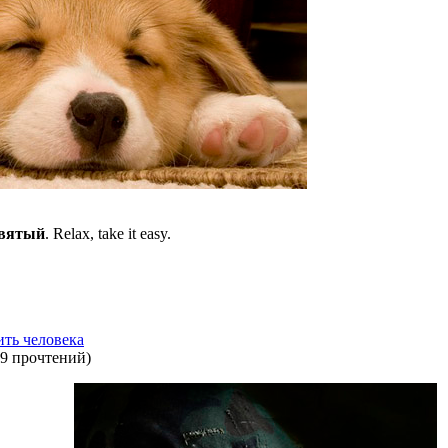
евятый
. Relax, take it easy.
ть человека
9 прочтений
)