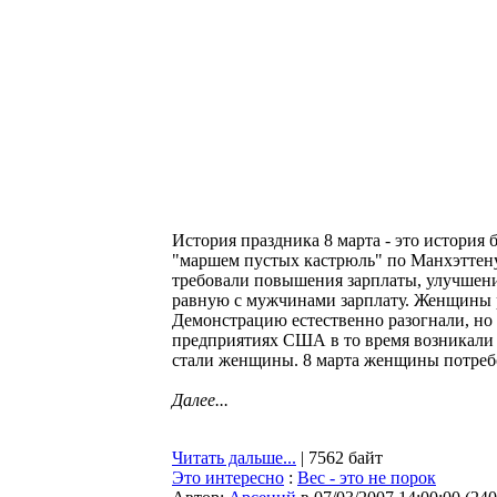
История праздника 8 марта - это история
"маршем пустых кастрюль" по Манхэттену
требовали повышения зарплаты, улучшения
равную с мужчинами зарплату. Женщины ра
Демонстрацию естественно разогнали, но 
предприятиях США в то время возникали 
стали женщины. 8 марта женщины потребо
Далее...
Читать дальше...
| 7562 байт
Это интересно
:
Вес - это не порок