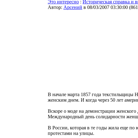
Это интересно
:
Историческая справка и в
Автор:
Арсений
в 08/03/2007 03:30:00
(
861
В начале марта 1857 года текстильщицы 
женским днем. И когда через 50 лет амер
Вскоре о моде на демонстрации женского
Международный день солидарности женщин 
В России, которая в те годы жила еще по
протестами на улицы.