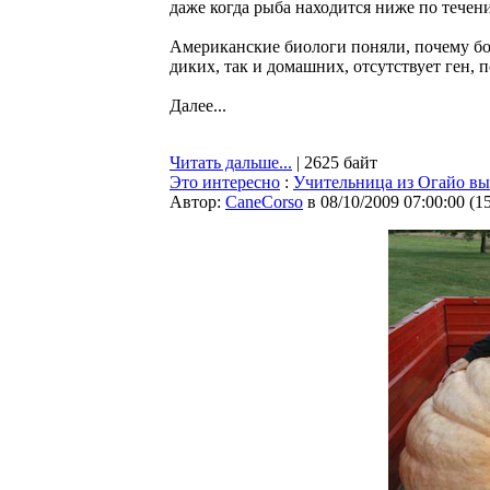
даже когда рыба находится ниже по течен
Американские биологи поняли, почему бол
диких, так и домашних, отсутствует ген,
Далее...
Читать дальше...
| 2625 байт
Это интересно
:
Учительница из Огайо вы
Автор:
CaneCorso
в 08/10/2009 07:00:00
(
1