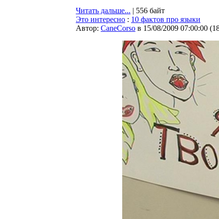
Читать дальше...
| 556 байт
Это интересно
:
10 фактов про языки
Автор:
CaneCorso
в 15/08/2009 07:00:00
(
1