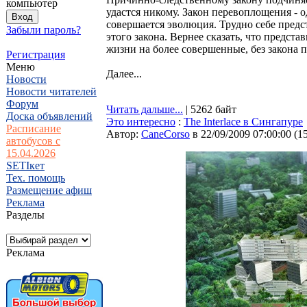
компьютер
удастся никому. Закон перевоплощения - 
совершается эволюция. Трудно себе предс
Забыли пароль?
этого закона. Вернее сказать, что предст
жизни на более совершенные, без закона
Регистрация
Меню
Далее...
Новости
Новости читателей
Форум
Читать дальше...
| 5262 байт
Доска объявлений
Это интересно
:
The Interlace в Сингапуре
Расписание
Автор:
CaneCorso
в 22/09/2009 07:00:00
(
1
автобусов с
15.04.2026
SETIкет
Тех. помощь
Размещение афиш
Реклама
Разделы
Реклама