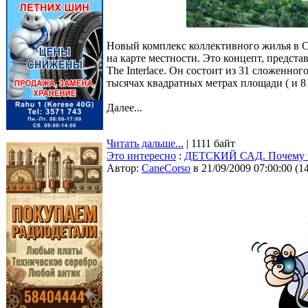
Новый комплекс коллективного жилья в Си
на карте местности. Это концепт, предс
The Interlace. Он состоит из 31 сложенно
тысячах квадратных метрах площади ( и 8
Далее...
Читать дальше...
| 1111 байт
Это интересно
:
ДЕТСКИЙ САД. Почему мы
Автор:
CaneCorso
в 21/09/2009 07:00:00
(
1