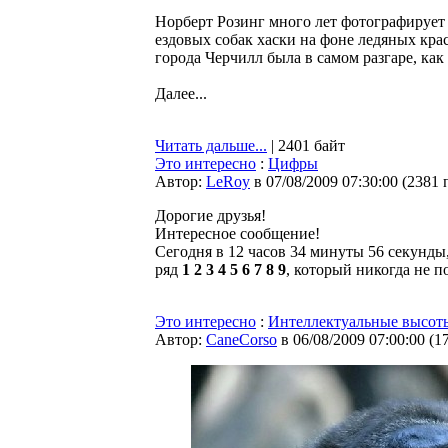
Норберт Розинг много лет фотографирует 
ездовых собак хаски на фоне ледяных крас
города Черчилл была в самом разгаре, ка
Далее...
Читать дальше...
| 2401 байт
Это интересно
:
Цифры
Автор:
LeRoy
в 07/08/2009 07:30:00
(
2381 
Дорогие друзья!
Интересное сообщение!
Сегодня в 12 часов 34 минуты 56 секунды,
ряд
1 2 3 4 5 6 7 8 9
, который никогда не 
Это интересно
:
Интеллектуальные высот
Автор:
CaneCorso
в 06/08/2009 07:00:00
(
1