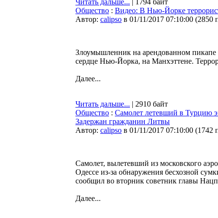
Читать дальше...
| 1794 байт
Общество
:
Видео: В Нью-Йорке террорис
Автор:
calipso
в 01/11/2017 07:10:00
(
2850 
Злоумышленник на арендованном пикапе в
сердце Нью-Йорка, на Манхэттене. Террор
Далее...
Читать дальше...
| 2910 байт
Общество
:
Самолет летевший в Турцию эк
Задержан гражданин Литвы
Автор:
calipso
в 01/11/2017 07:10:00
(
1742 
Самолет, вылетевший из московского аэр
Одессе из-за обнаружения бесхозной сумк
сообщил во вторник советник главы Нацп
Далее...