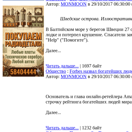
Автор:
MONMOON
в 29/10/2017 06:30:00
Шведские острова. Иллюстративна
В Балтийском море у берегов Швеции 27 
лодке и потерпел крушение. Спасатели за
"Help" ("Помогите").
Далее...
Читать дальше...
| 1697 байт
Общество
:
Forbes назвал богатейших люд
Автор:
MONMOON
в 29/10/2017 06:30:00
Основатель и глава онлайн-ретейлера Am
строчку рейтинга богатейших людей мира,
Далее...
Читать дальше...
| 1232 байт