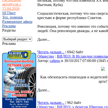
Великая, потому что она изменила XX век
автобусов с
Вьетнам, Куба).
15.04.2026
SETIкет
Социалистическая, потому что она свергл
Тех. помощь
крестьян в форме республики Советов.
Размещение афиш
Реклама
Революция, потому что именно это событ
Разделы
людей. Она революция дважды, а не какой
Далее...
Реклама
Читать дальше...
| 6942 байт
Общество
:
ВИДЕО: В Исландии появилась
Автор:
calipso
в 30/10/2017 07:00:00
(
1845 
Как обезопасить пешеходов и водителей
арта?
Далее...
Читать дальше...
| 962 байт
Общество
:
ВИДЕО: у берегов Швеции сп