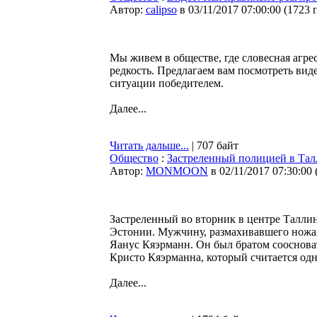
Автор:
calipso
в 03/11/2017 07:00:00
(
1723 
Мы живем в обществе, где словесная агрес
редкость. Предлагаем вам посмотреть вид
ситуации победителем.
Далее...
Читать дальше...
| 707 байт
Общество
:
Застреленный полицией в Тал
Автор:
MONMOON
в 02/11/2017 07:30:00
Застреленный во вторник в центре Талли
Эстонии. Мужчину, размахивавшего ножам
Яанус Кяэрманн. Он был братом соосноват
Кристо Кяэрманна, который считается од
Далее...