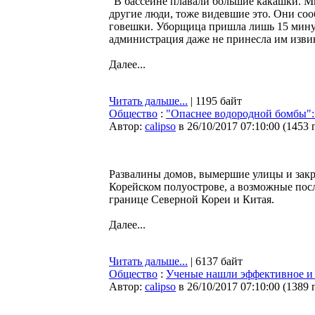
”В бассейне плавали большие какашки. М
другие люди, тоже видевшие это. Они соо
говешки. Уборщица пришла лишь 15 минут 
администрация даже не принесла им изви
Далее...
Читать дальше...
| 1195 байт
Общество
:
"Опаснее водородной бомбы":
Автор:
calipso
в 26/10/2017 07:10:00
(
1453 
Развалины домов, вымершие улицы и закр
Корейском полуострове, а возможные пос
границе Северной Кореи и Китая.
Далее...
Читать дальше...
| 6137 байт
Общество
:
Ученые нашли эффективное и 
Автор:
calipso
в 26/10/2017 07:10:00
(
1389 