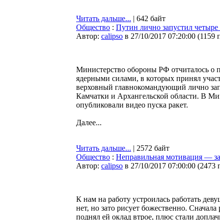
Читать дальше...
| 642 байт
Общество
:
Путин лично запустил четыре
Автор:
calipso
в 27/10/2017 07:20:00
(
1159 
Министерство обороны РФ отчиталось о 
ядерными силами, в которых принял учас
верховный главнокомандующий лично запу
Камчатки и Архангельской области. В Ми
опубликовали видео пуска ракет.
Далее...
Читать дальше...
| 2572 байт
Общество
:
Неправильная мотивация — зал
Автор:
calipso
в 27/10/2017 07:00:00
(
2473 
К нам на работу устроилась работать дев
нет, но зато рисует божественно. Сначала
поднял ей оклад втрое, плюс стали доплач