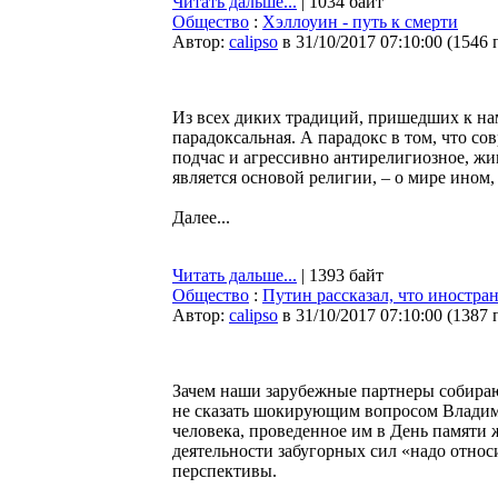
Читать дальше...
| 1034 байт
Общество
:
Хэллоуин - путь к смерти
Автор:
calipso
в 31/10/2017 07:10:00
(
1546 
Из всех диких традиций, пришедших к нам
парадоксальная. А парадокс в том, что со
подчас и агрессивно антирелигиозное, жив
является основой религии, – о мире ином
Далее...
Читать дальше...
| 1393 байт
Общество
:
Путин рассказал, что иностр
Автор:
calipso
в 31/10/2017 07:10:00
(
1387 
Зачем наши зарубежные партнеры собира
не сказать шокирующим вопросом Владими
человека, проведенное им в День памяти 
деятельности забугорных сил «надо относ
перспективы.