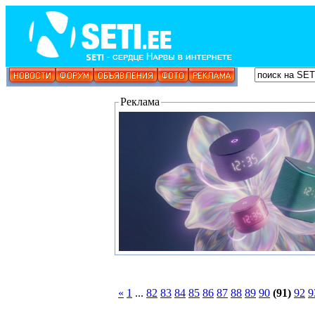
Реклама
«
1
...
82
83
84
85
86
87
88
89
90
(91)
92
9