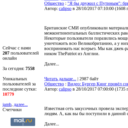
Общество
:
"Я бы дружил с Путиным": бр
Автор:
calipso
в 28/10/2017 07:10:00
(
1608 
Британские СМИ опубликовали материалы,
межконтинентальных баллистических раке
Некоторые пользователи поразились мощи
уничтожить всю Великобританию, а у них 
Сейчас с нами
воспринимать нас всерьез. Мы как джек-р
207
пользователей
ником ThePatriot из Англии.
онлайн
Далее...
За сегодня:
7558
Уникальных
Читать дальше...
| 2987 байт
пользователей за
Общество
:
Видео: Бургер Кинг провёл с
последние сутки:
Автор:
calipso
в 28/10/2017 07:00:00
(
1735 
10779
jamb
,
далее...
Известная сеть закусочных провела экспе
Счетчики
людям. А, как вы бы поступили в данной
Далее...