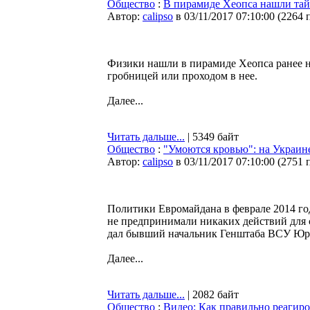
Общество
:
В пирамиде Хеопса нашли та
Автор:
calipso
в 03/11/2017 07:10:00
(
2264 
Физики нашли в пирамиде Хеопса ранее н
гробницей или проходом в нее.
Далее...
Читать дальше...
| 5349 байт
Общество
:
"Умоются кровью": на Украин
Автор:
calipso
в 03/11/2017 07:10:00
(
2751 
Политики Евромайдана в феврале 2014 год
не предпринимали никаких действий для 
дал бывший начальник Генштаба ВСУ Юр
Далее...
Читать дальше...
| 2082 байт
Общество
:
Видео: Как правильно реагиро