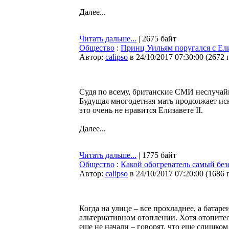
Далее...
Читать дальше...
| 2675 байт
Общество
:
Принц Уильям поругался с Ели
Автор:
calipso
в 24/10/2017 07:30:00
(
2672 
Судя по всему, британские СМИ неслуча
Будущая многодетная мать продолжает ис
это очень не нравится Елизавете II.
Далее...
Читать дальше...
| 1775 байт
Общество
:
Какой обогреватель самый без
Автор:
calipso
в 24/10/2017 07:20:00
(
1686 
Когда на улице – все прохладнее, а батар
альтернативном отоплении. Хотя отопите
еще не начали – говорят, что еще слишк