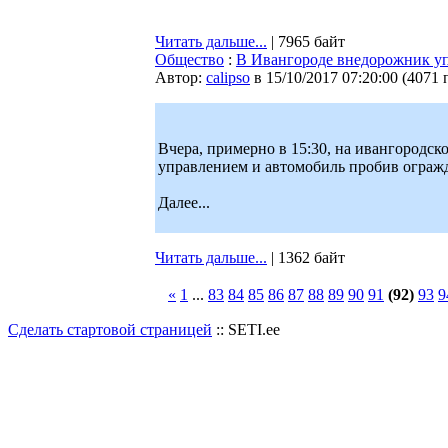
Читать дальше...
| 7965 байт
Общество
:
В Ивангороде внедорожник уп
Автор:
calipso
в 15/10/2017 07:20:00
(
4071 
Вчера, примерно в 15:30, на ивангородс
управлением и автомобиль пробив огражд
Далее...
Читать дальше...
| 1362 байт
«
1
...
83
84
85
86
87
88
89
90
91
(92)
93
9
Сделать стартовой страницей
:: SETI.ee