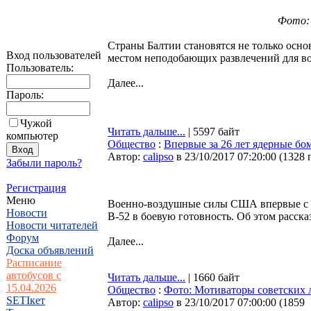
Фото:
Страны Балтии становятся не только ос
Вход пользователей
местом неподобающих развлечений для в
Пользователь:
Далее...
Пароль:
Чужой
Читать дальше...
| 5597 байт
компьютер
Общество
:
Впервые за 26 лет ядерные б
Автор:
calipso
в 23/10/2017 07:20:00
(
1328 
Забыли пароль?
Регистрация
Меню
Военно-воздушные силы США впервые с 1
Новости
B-52 в боевую готовность. Об этом расс
Новости читателей
Форум
Далее...
Доска объявлений
Расписание
автобусов с
Читать дальше...
| 1660 байт
15.04.2026
Общество
:
Фото: Мотиваторы советских 
SETIкет
Автор:
calipso
в 23/10/2017 07:00:00
(
1859