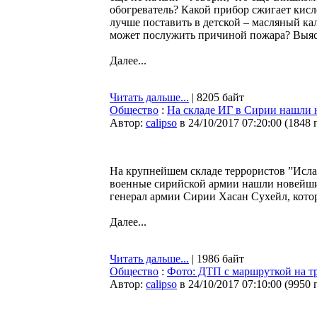
обогреватель? Какой прибор сжигает кисло
лучше поставить в детской – масляный ка
может послужить причиной пожара? Выя
Далее...
Читать дальше...
| 8205 байт
Общество
:
На складе ИГ в Сирии нашли
Автор:
calipso
в 24/10/2017 07:20:00
(
1848 
На крупнейшем складе террористов ”Исла
военные сирийской армии нашли новейши
генерал армии Сирии Хасан Сухейл, кото
Далее...
Читать дальше...
| 1986 байт
Общество
:
Фото: ДТП с маршруткой на тр
Автор:
calipso
в 24/10/2017 07:10:00
(
9950 