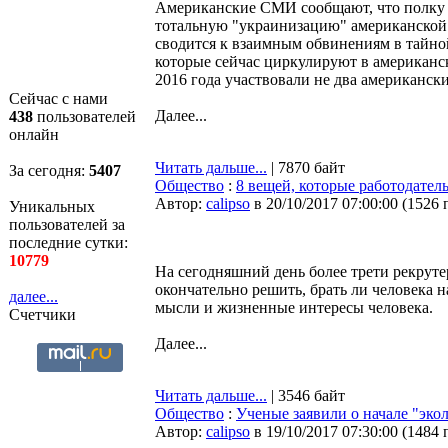
Американские СМИ сообщают, что полку 
тотальную "украинизацию" американской 
сводится к взаимным обвинениям в тайной
которые сейчас циркулируют в американс
2016 года участвовали не два американски
Сейчас с нами
Далее...
438
пользователей
онлайн
Читать дальше...
| 7870 байт
За сегодня:
5407
Общество
:
8 вещей, которые работодател
Автор:
calipso
в 20/10/2017 07:00:00
(
1526 
Уникальных
пользователей за
последние сутки:
10779
На сегодняшний день более трети рекруте
окончательно решить, брать ли человека 
далее...
мысли и жизненные интересы человека.
Счетчики
Далее...
Читать дальше...
| 3546 байт
Общество
:
Ученые заявили о начале "эко
Автор:
calipso
в 19/10/2017 07:30:00
(
1484 