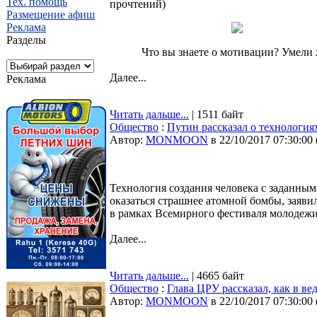
Тех. помощь
прочтений
)
Размещение афиш
Реклама
Разделы
Что вы знаете о мотивации? Умели 
Далее...
Реклама
Читать дальше...
| 1511 байт
Общество
:
Путин рассказал о технология
Автор:
MONMOON
в 22/10/2017 07:30:00
Технология создания человека с заданн
оказаться страшнее атомной бомбы, заяв
в рамках Всемирного фестиваля молодежи
Далее...
Читать дальше...
| 4665 байт
Общество
:
Глава ЦРУ рассказал, как в в
Автор:
MONMOON
в 22/10/2017 07:30:00