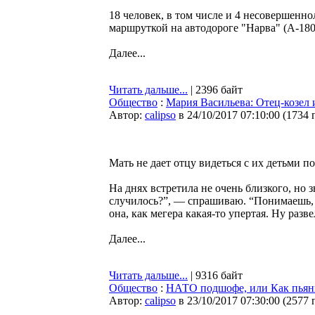
18 человек, в том числе и 4 несовершенно
маршруткой на автодороге "Нарва" (А-18
Далее...
Читать дальше...
| 2396 байт
Общество
:
Мария Васильева: Отец-козел 
Автор:
calipso
в 24/10/2017 07:10:00
(
1734 
Мать не дает отцу видеться с их детьми по
На днях встретила не очень близкого, но 
случилось?”, — спрашиваю. “Понимаешь, бы
она, как мегера какая-то упертая. Ну разв
Далее...
Читать дальше...
| 9316 байт
Общество
:
НАТО подшофе, или Как пьян
Автор:
calipso
в 23/10/2017 07:30:00
(
2577 