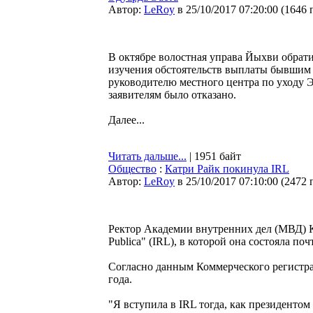
Автор:
LeRoy
в 25/10/2017 07:20:00
(
1646 
В октябре волостная управа Йыхви обрати
изучения обстоятельств выплаты бывшим
руководителю местного центра по уходу 
заявителям было отказано.
Далее...
Читать дальше...
| 1951 байт
Общество
:
Катри Райк покинула IRL
Автор:
LeRoy
в 25/10/2017 07:10:00
(
2472 
Ректор Академии внутренних дел (МВД) К
Publica" (IRL), в которой она состояла почт
Согласно данным Коммерческого регистра,
года.
"Я вступила в IRL тогда, как президенто