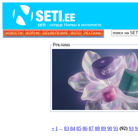
Реклама
«
1
...
83
84
85
86
87
88
89
90
91
(92)
93
9