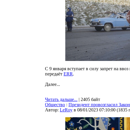
С 9 января вступает в силу запрет на вво
передаёт
ERR
.
Далее...
Читать дальше...
| 2405 байт
Общество
:
Президент провозгласил Зако
Автор:
LeRoy
в 08/01/2023 07:10:00
(
1835 