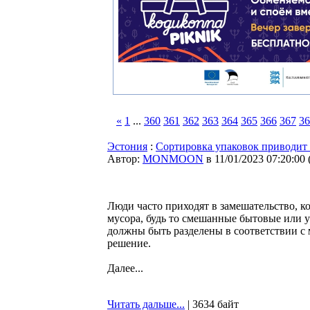
«
1
...
360
361
362
363
364
365
366
367
36
Эстония
:
Сортировка упаковок приводит 
Автор:
MONMOON
в 11/01/2023 07:20:00
Люди часто приходят в замешательство, к
мусора, будь то смешанные бытовые или 
должны быть разделены в соответствии с 
решение.
Далее...
Читать дальше...
| 3634 байт