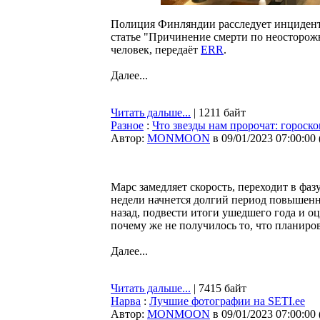
Полиция Финляндии расследует инцидент 
статье "Причинение смерти по неосторож
человек, передаёт
ERR
.
Далее...
Читать дальше...
| 1211 байт
Разное
:
Что звезды нам пророчат: гороско
Автор:
MONMOON
в 09/01/2023 07:00:00
Марс замедляет скорость, переходит в фа
недели начнется долгий период повышенно
назад, подвести итоги ушедшего года и о
почему же не получилось то, что планиро
Далее...
Читать дальше...
| 7415 байт
Нарва
:
Лучшие фотографии на SETI.ee
Автор:
MONMOON
в 09/01/2023 07:00:00