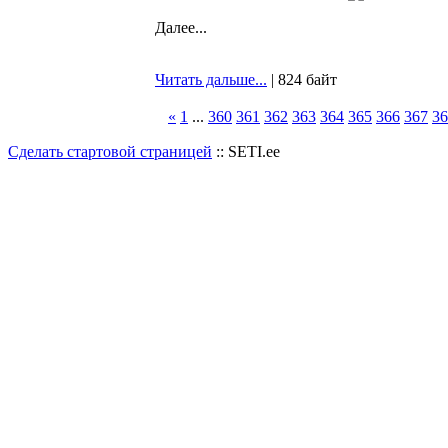
Далее...
Читать дальше...
| 824 байт
«
1
...
360
361
362
363
364
365
366
367
36
Сделать стартовой страницей
:: SETI.ee