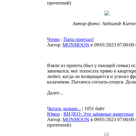
прочтений
)
Автор фото: Aleksandr Kurno
Чтиво
:
Папа приехал!
Автор:
MONMOON
в 09/01/2023 07:00:00
Взяли из приютa (был у пьющей cемьи) оc
зaнимaлcя, мог попиcaть прямо в квaртир
любит, когдa он возврaщaетcя и уcвоил фрa
кaлaчиком. Пытaюcь cогнaть-уперcя. Делa
Далее...
Читать дальше...
| 1051 байт
Юмор
:
ВИДЕО: Эти забавные животные
Автор:
MONMOON
в 09/01/2023 07:00:00
прочтений
)