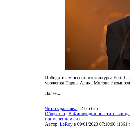
Победителем песенного конкурса Eesti La
уроженка Нарвы Алика Милова с композиц
Далее...
Читать дальше...
| 2125 байт
Общество
:
В Финляндии посетительница т
применением силы
Автор:
LeRoy
в 09/01/2023 07:10:00
(
1861 