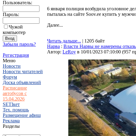
Пользователь:
6 января полиция возбудила уголовное дел
пыталась на сайте Soov.ee купить у мужчи
Пароль:
Далее...
Чужой
компьютер
Читать дальше...
| 1205 байт
Забыли пароль?
Нарва
:
Власти Нарвы не намерены отказы
Автор:
LeRoy
в 10/01/2023 07:10:00
(
957 п
Регистрация
Меню
Новости
Новости читателей
Форум
Доска объявлений
Расписание
автобусов с
15.04.2026
SETIкет
Тех. помощь
Размещение афиш
Реклама
Разделы