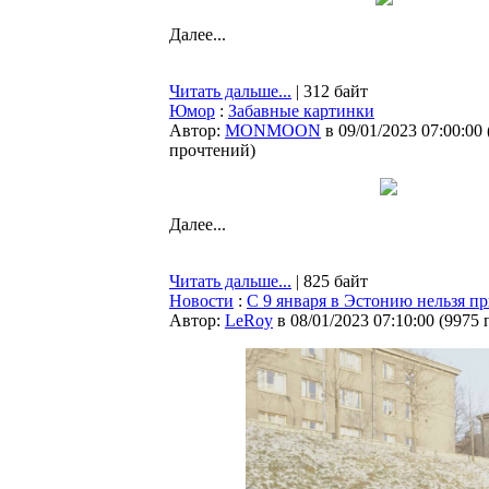
Далее...
Читать дальше...
| 312 байт
Юмор
:
Забавные картинки
Автор:
MONMOON
в 09/01/2023 07:00:00
прочтений
)
Далее...
Читать дальше...
| 825 байт
Новости
:
С 9 января в Эстонию нельзя пр
Автор:
LeRoy
в 08/01/2023 07:10:00
(
9975 