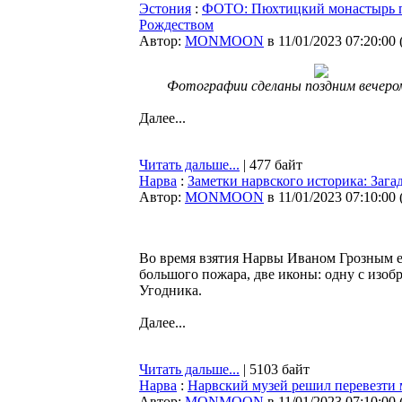
Эстония
:
ФОТО: Пюхтицкий монастырь 
Рождеством
Автор:
MONMOON
в 11/01/2023 07:20:00
Фотографии сделаны поздним вечером
Далее...
Читать дальше...
| 477 байт
Нарва
:
Заметки нарвского историка: Зага
Автор:
MONMOON
в 11/01/2023 07:10:00
Во время взятия Нарвы Иваном Грозным е
большого пожара, две иконы: одну с изо
Угодника.
Далее...
Читать дальше...
| 5103 байт
Нарва
:
Нарвский музей решил перевезти 
Автор:
MONMOON
в 11/01/2023 07:10:00