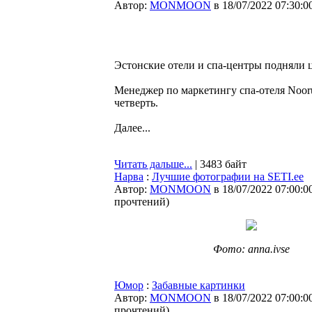
Автор:
MONMOON
в 18/07/2022 07:30:0
Эстонские отели и спа-центры подняли 
Менеджер по маркетингу спа-отеля Noor
четверть.
Далее...
Читать дальше...
| 3483 байт
Нарва
:
Лучшие фотографии на SETI.ee
Автор:
MONMOON
в 18/07/2022 07:00:0
прочтений
)
Фото: anna.ivse
Юмор
:
Забавные картинки
Автор:
MONMOON
в 18/07/2022 07:00:0
прочтений
)