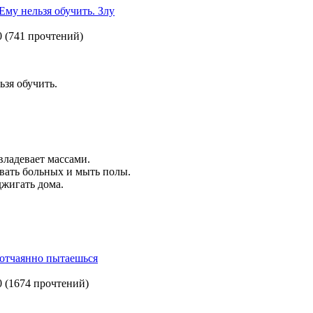
Ему нельзя обучить. Злу
0
(
741 прочтений
)
ьзя обучить.
владевает массами.
вать больных и мыть полы.
джигать дома.
 отчаянно пытаешься
0
(
1674 прочтений
)