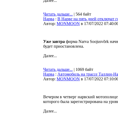
Далее...
Читать дальше...
| 564 байт
Нарва
:
В Нарве на пять дней отключат 
Автор:
MONMOON
в 17/07/2022 07:40:0
Уже завтра
фирма Narva Soojusvõrk начн
будет приостановлена.
Далее...
Читать дальше...
| 1069 байт
Нарва
:
Автомобиль на трассе Таллин-Нар
Автор:
MONMOON
в 17/07/2022 07:10:0
Вечером в четверг нарвский мотополице
которого была зарегистрирована на уровн
Далее...