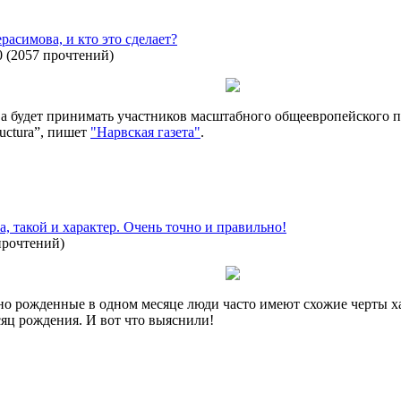
расимова, и кто это сделает?
0
(
2057 прочтений
)
рва будет принимать участников масштабного общеевропейского 
uctura”, пишет
"Нарвская газета"
.
, такой и характер. Очень точно и правильно!
прочтений
)
 но рожденные в одном месяце люди часто имеют схожие черты х
яц рождения. И вот что выяснили!