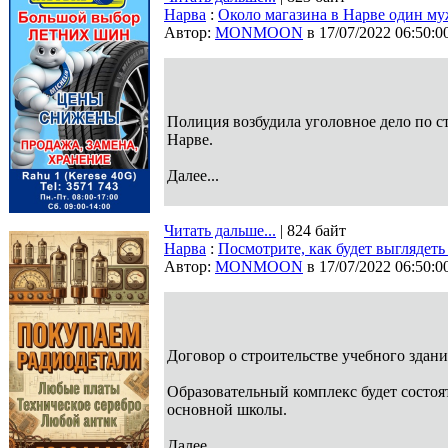
Нарва
:
Около магазина в Нарве один му
Автор:
MONMOON
в 17/07/2022 06:50:0
Полиция возбудила уголовное дело по ст
Нарве.
Далее...
Читать дальше...
| 824 байт
Нарва
:
Посмотрите, как будет выглядет
Автор:
MONMOON
в 17/07/2022 06:50:0
Договор о строительстве учебного здан
Образовательный комплекс будет состоя
основной школы.
Далее...