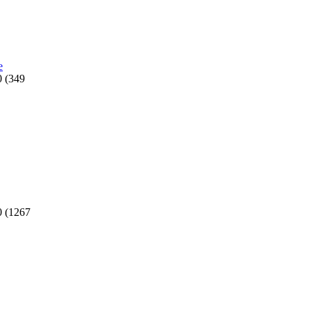
e
0
(
349
0
(
1267