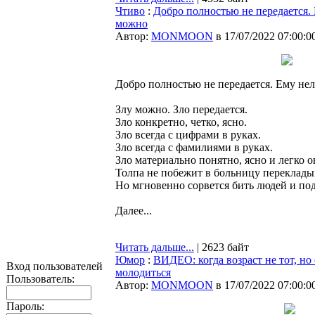
Чтиво
:
Добро полностью не передается. 
можно
Автор:
MONMOON
в 17/07/2022 07:00:0
Добро полностью не передается. Ему нел
Злу можно. Зло передается.
Зло конкретно, четко, ясно.
Зло всегда с цифрами в руках.
Зло всегда с фамилиями в руках.
Зло материально понятно, ясно и легко о
Толпа не побежит в больницу переклады
Но мгновенно сорвется бить людей и по
Далее...
Читать дальше...
| 2623 байт
Юмор
:
ВИДЕО: когда возраст не тот, но
Вход пользователей
молодиться
Пользователь:
Автор:
MONMOON
в 17/07/2022 07:00:0
Пароль: