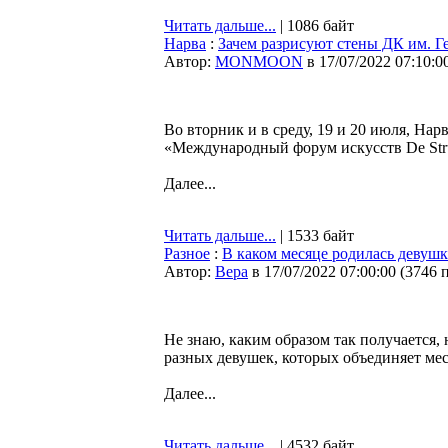
Читать дальше...
| 1086 байт
Нарва
:
Зачем разрисуют стены ДК им. Ге
Автор:
MONMOON
в 17/07/2022 07:10:0
Во вторник и в среду, 19 и 20 июля, На
«Международный форум искусств De Str
Далее...
Читать дальше...
| 1533 байт
Разное
:
В каком месяце родилась девушка
Автор:
Bepa
в 17/07/2022 07:00:00
(
3746 
Не знаю, каким образом так получается,
разных девушек, которых объединяет мес
Далее...
Читать дальше...
| 4532 байт