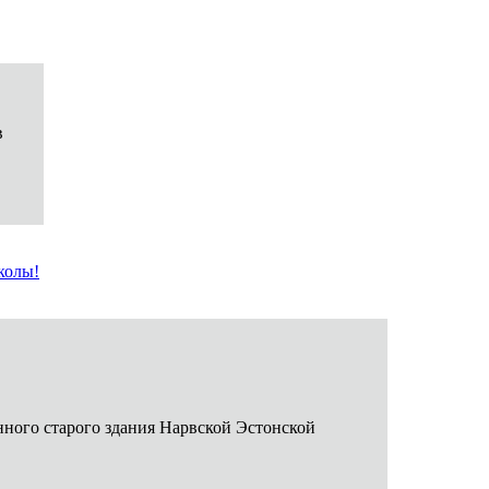
в
колы!
нного старого здания Нарвской Эстонской