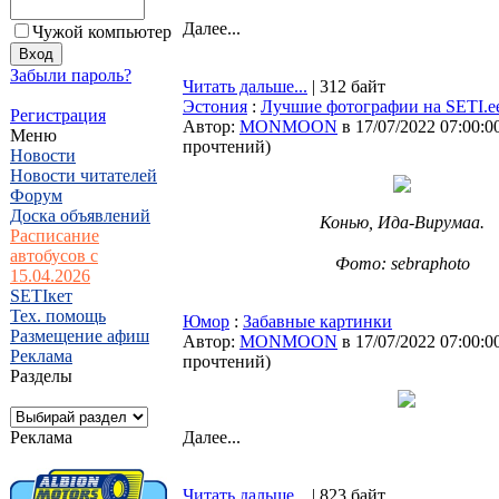
Далее...
Чужой компьютер
Забыли пароль?
Читать дальше...
| 312 байт
Эстония
:
Лучшие фотографии на SETI.e
Регистрация
Автор:
MONMOON
в 17/07/2022 07:00:0
Меню
прочтений
)
Новости
Новости читателей
Форум
Доска объявлений
Конью, Ида-Вирумаа.
Расписание
⠀
автобусов с
Фото: sebraphoto
15.04.2026
SETIкет
Тех. помощь
Юмор
:
Забавные картинки
Размещение афиш
Автор:
MONMOON
в 17/07/2022 07:00:0
Реклама
прочтений
)
Разделы
Реклама
Далее...
Читать дальше...
| 823 байт