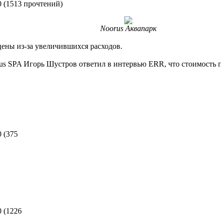
0
(
1513 прочтений
)
Noorus Аквапарк
цены из-за увеличившихся расходов.
us SPA Игорь Шустров ответил в интервью ERR, что стоимость 
0
(
375
0
(
1226