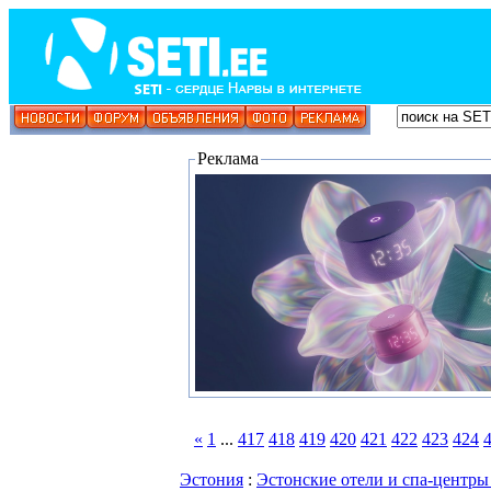
Реклама
«
1
...
417
418
419
420
421
422
423
424
Эстония
:
Эстонские отели и спа-центры