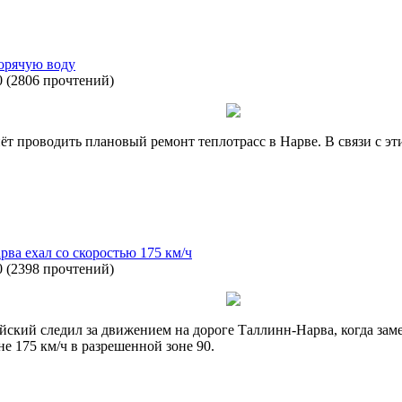
горячую воду
0
(
2806 прочтений
)
ёт проводить плановый ремонт теплотрасс в Нарве. В связи с эт
ва ехал со скоростью 175 км/ч
0
(
2398 прочтений
)
йский следил за движением на дороге Таллинн-Нарва, когда за
е 175 км/ч в разрешенной зоне 90.