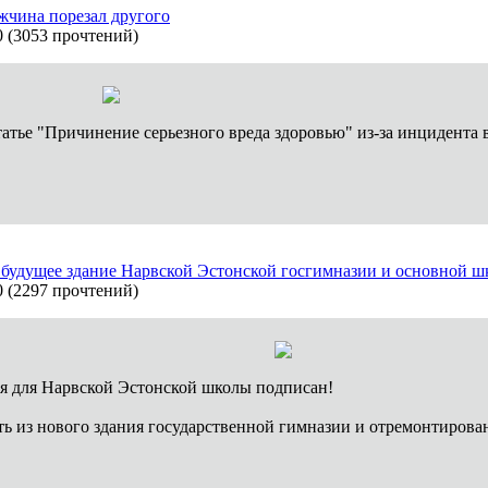
жчина порезал другого
0
(
3053 прочтений
)
атье "Причинение серьезного вреда здоровью" из-за инцидента 
ь будущее здание Нарвской Эстонской госгимназии и основной ш
0
(
2297 прочтений
)
ия для Нарвской Эстонской школы подписан!
ть из нового здания государственной гимназии и отремонтирова