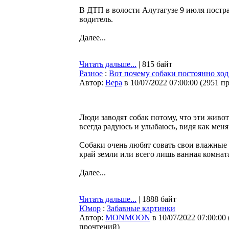
В ДТП в волости Алутагузе 9 июля постра
водитель.
Далее...
Читать дальше...
| 815 байт
Разное
:
Вот почему собаки постоянно ход
Автор:
Bepa
в 10/07/2022 07:00:00
(
2951 п
Люди заводят собак потому, что эти живо
всегда радуюсь и улыбаюсь, видя как мен
Собаки очень любят совать свои влажные 
край земли или всего лишь ванная комнат
Далее...
Читать дальше...
| 1888 байт
Юмор
:
Забавные картинки
Автор:
MONMOON
в 10/07/2022 07:00:00
прочтений
)