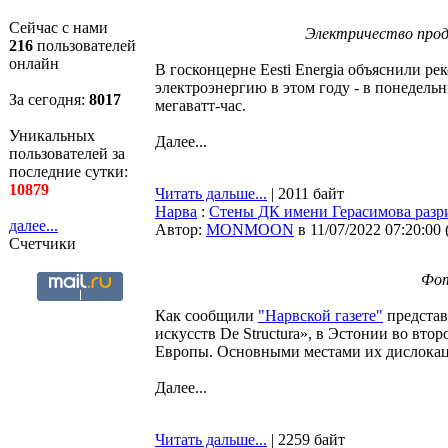
Сейчас с нами
Электричество прод
216
пользователей
онлайн
В госконцерне Eesti Energia объяснили р
электроэнергию в этом году - в понедельн
За сегодня:
8017
мегаватт-час.
Уникальных
Далее...
пользователей за
последние сутки:
10879
Читать дальше...
| 2011 байт
Нарва
:
Стены ДК имени Герасимова разр
далее...
Автор:
MONMOON
в 11/07/2022 07:20:00
Счетчики
Фот
Как сообщили
"Нарвской газете"
представ
искусств De Structura», в Эстонии во вт
Европы. Основными местами их дислокац
Далее...
Читать дальше...
| 2259 байт