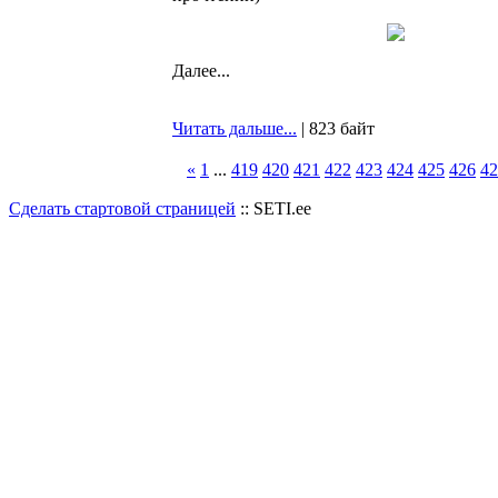
Далее...
Читать дальше...
| 823 байт
«
1
...
419
420
421
422
423
424
425
426
42
Сделать стартовой страницей
:: SETI.ee