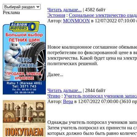
Читать дальше...
| 4582 байт
Реклама
Эстония
:
Социальное электричество озад
Автор:
MONMOON
в 12/07/2022 07:10:00
Новое коалиционное соглашение обязывает
потребителям по фиксированной цене в в
электричества. Какой будет цена на элек
политических решений.
Далее...
Читать дальше...
| 2844 байт
Чтиво
:
Учитель попросил учеников записа
Автор:
Bepa
в 12/07/2022 07:00:00
(
3610 п
Однажды учитель попросил учеников запис
Затем учитель попросил их принести на с
которых должно было быть равно количес