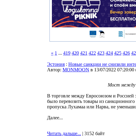
«
1
...
419
420
421
422
423
424
425
426
42
Эстония
:
Новые санкции не снизили инте
Автор:
MONMOON
в 13/07/2022 07:20:00
Мост между 
В торговле между Евросоюзом и Россией 
было перевозить товары из санкционного 
пропуска Лухамаа или Нарва, не уменьши
Далее...
Читать дальше...
| 3152 байт