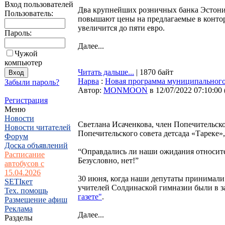
Вход пользователей
Два крупнейших розничных банка Эстонии
Пользователь:
повышают цены на предлагаемые в контор
увеличится до пяти евро.
Пароль:
Далее...
Чужой
компьютер
Читать дальше...
| 1870 байт
Нарва
:
Новая программа муниципального 
Забыли пароль?
Автор:
MONMOON
в 12/07/2022 07:10:00
Регистрация
Меню
Новости
Светлана Исаченкова, член Попечительско
Новости читателей
Попечительского совета детсада «Тареке»,
Форум
Доска объявлений
“Оправдались ли наши ожидания относит
Расписание
Безусловно, нет!”
автобусов с
15.04.2026
30 июня, когда наши депутаты принимали
SETIкет
учителей Солдинаской гимназии были в з
Тех. помощь
газете"
.
Размещение афиш
Реклама
Далее...
Разделы