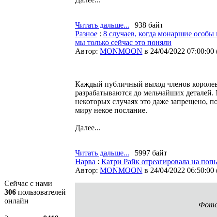
Читать дальше...
| 938 байт
Разное
:
8 случаев, когда монаршие особы
мы только сейчас это поняли
Автор:
MONMOON
в 24/04/2022 07:00:00
Каждый публичный выход членов королев
разрабатываются до мельчайших деталей.
некоторых случаях это даже запрещено, 
миру некое послание.
Далее...
Читать дальше...
| 5997 байт
Нарва
:
Катри Райк отреагировала на попы
Автор:
MONMOON
в 24/04/2022 06:50:00
Сейчас с нами
306
пользователей
онлайн
Фото