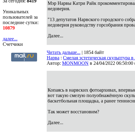
За сегодня:
8419
Мэр Нарвы Катри Райк прокомментирова
недоверия.
Уникальных
пользователей за
"13 депутатов Нарвского городского собр
последние сутки:
недоверия руководству горсобрания прова
10879
Далее...
далее...
Счетчики
Читать дальше...
| 1854 байт
Нарва
:
Смелая эстетическая скульптура в
Автор:
MONMOON
в 24/04/2022 06:50:00
Копаясь в нарвских фотоархивах, впервы
вот такую смелую полуобнажённую скульп
баскетбольная площадка, а ранее теннис
Так может восстановим?
Далее...