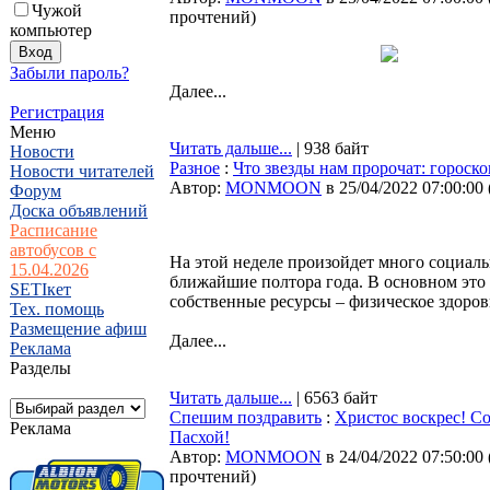
Чужой
прочтений
)
компьютер
Забыли пароль?
Далее...
Регистрация
Меню
Читать дальше...
| 938 байт
Новости
Разное
:
Что звезды нам пророчат: гороскоп
Новости читателей
Автор:
MONMOON
в 25/04/2022 07:00:00
Форум
Доска объявлений
Расписание
автобусов с
На этой неделе произойдет много социаль
15.04.2026
ближайшие полтора года. В основном это 
SETIкет
собственные ресурсы – физическое здоров
Тех. помощь
Размещение афиш
Далее...
Реклама
Разделы
Читать дальше...
| 6563 байт
Спешим поздравить
:
Христос воскрес! Со
Реклама
Пасхой!
Автор:
MONMOON
в 24/04/2022 07:50:00
прочтений
)