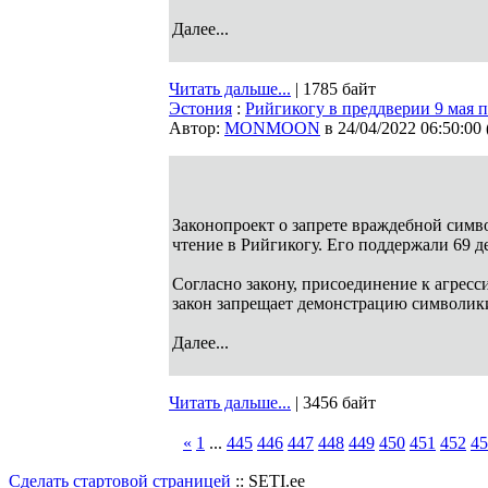
Далее...
Читать дальше...
| 1785 байт
Эстония
:
Рийгикогу в преддверии 9 мая 
Автор:
MONMOON
в 24/04/2022 06:50:00
Законопроект о запрете враждебной симво
чтение в Рийгикогу. Его поддержали 69 д
Согласно закону, присоединение к агресс
закон запрещает демонстрацию символики
Далее...
Читать дальше...
| 3456 байт
«
1
...
445
446
447
448
449
450
451
452
45
Сделать стартовой страницей
:: SETI.ee