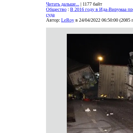
Читать дальше...
| 1177 байт
Общество
:
В 2016 году в Ида-Вирумаа пр
суда
Автор:
LeRoy
в 24/04/2022 06:50:00
(
2085 