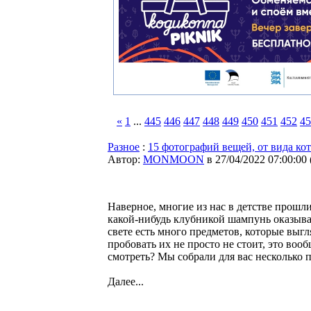
«
1
...
445
446
447
448
449
450
451
452
45
Разное
:
15 фотографий вещей, от вида ко
Автор:
MONMOON
в 27/04/2022 07:00:00
Наверное, многие из нас в детстве прошли
какой-нибудь клубникой шампунь оказывал
свете есть много предметов, которые выгл
пробовать их не просто не стоит, это воо
смотреть? Мы собрали для вас несколько 
Далее...