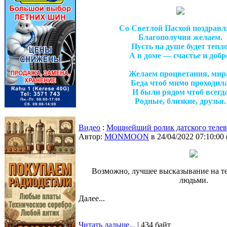
Со Светлой Пасхой поздравл
Благополучия желаем.
Пусть на душе будет тепло
А в доме — счастье и добр
Желаем процветания, мир
Беда чтоб мимо проходила
И были рядом чтоб всегд
Родные, близкие, друзья.
Видео
:
Мощнейший ролик датского теле
Автор:
MONMOON
в 24/04/2022 07:10:00
Возможно, лучшее высказывание на т
людьми.
Далее...
Читать дальше...
| 434 байт