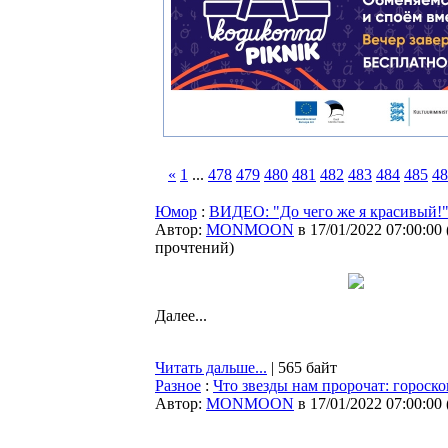
«
1
...
478
479
480
481
482
483
484
485
48
Юмор
:
ВИДЕО: "До чего же я красивый!
Автор:
MONMOON
в 17/01/2022 07:00:00
прочтений
)
Далее...
Читать дальше...
| 565 байт
Разное
:
Что звезды нам пророчат: гороско
Автор:
MONMOON
в 17/01/2022 07:00:00