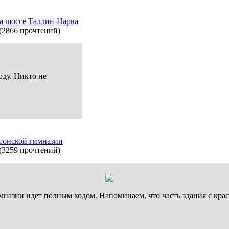
а шоссе Таллин-Нарва
(
2866 прочтений
)
рду. Никто не
тонской гимназии
(
3259 прочтений
)
назии идет полным ходом. Напоминаем, что часть здания с кра