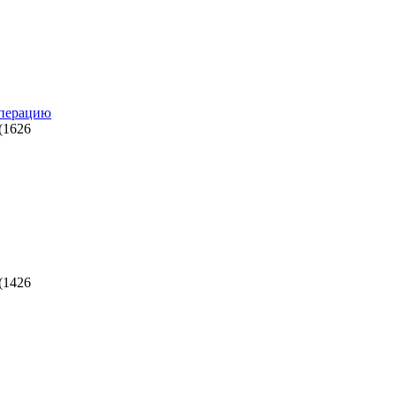
перацию
(
1626
(
1426