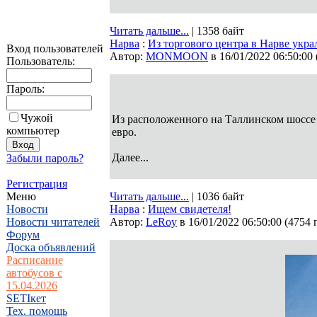
Читать дальше...
| 1358 байт
Нарва
:
Из торгового центра в Нарве укра
Вход пользователей
Автор:
MONMOON
в 16/01/2022 06:50:00
Пользователь:
Пароль:
Чужой
Из расположенного на Таллинском шоссе 
компьютер
евро.
Далее...
Забыли пароль?
Регистрация
Меню
Читать дальше...
| 1036 байт
Новости
Нарва
:
Ищем свидетеля!
Новости читателей
Автор:
LeRoy
в 16/01/2022 06:50:00
(
4754 
Форум
Доска объявлений
Расписание
автобусов с
15.04.2026
SETIкет
Тех. помощь