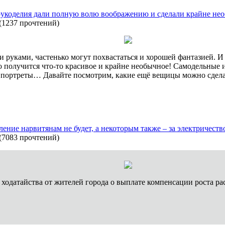
 рукоделия дали полную волю воображению и сделали крайне н
(
1237 прочтений
)
 руками, частенько могут похвастаться и хорошей фантазией. И 
но получится что-то красивое и крайне необычное! Самодельные
 портреты… Давайте посмотрим, какие ещё вещицы можно сдела
ение нарвитянам не будет, а некоторым также – за электричеств
(
7083 прочтений
)
ходатайства от жителей города о выплате компенсации роста ра