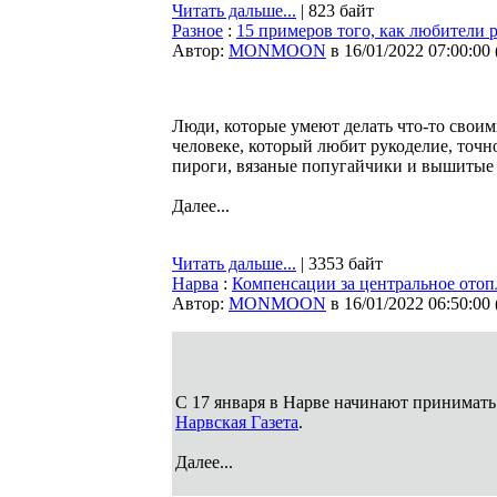
Читать дальше...
| 823 байт
Разное
:
15 примеров того, как любители
Автор:
MONMOON
в 16/01/2022 07:00:00
Люди, которые умеют делать что-то своими
человеке, который любит рукоделие, точ
пироги, вязаные попугайчики и вышитые
Далее...
Читать дальше...
| 3353 байт
Нарва
:
Компенсации за центральное отопл
Автор:
MONMOON
в 16/01/2022 06:50:00
С 17 января в Нарве начинают принимать 
Нарвская Газета
.
Далее...