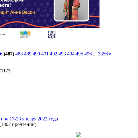
6
(487)
488
489
490
491
492
493
494
495
496
...
3356
»
"
(
1173
п на 17-23 января 2022 года
(
1802 прочтений
)