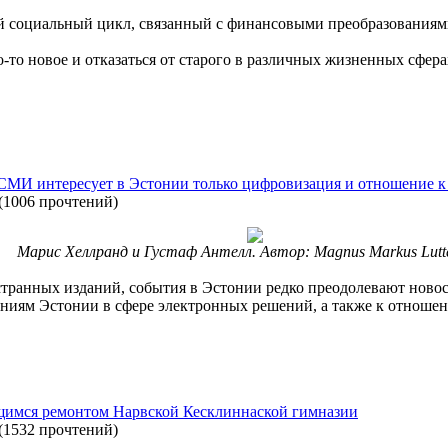
й социальный цикл, связанный с финансовыми преобразованиям
-то новое и отказаться от старого в различных жизненных сфер
СМИ интересует в Эстонии только цифровизация и отношение к
(
1006 прочтений
)
Марис Хеллранд и Густаф Антелл. Автор: Magnus Markus Lutt
транных изданий, события в Эстонии редко преодолевают новос
ниям Эстонии в сфере электронных решений, а также к отноше
щимся ремонтом Нарвской Кесклиннаской гимназии
(
1532 прочтений
)