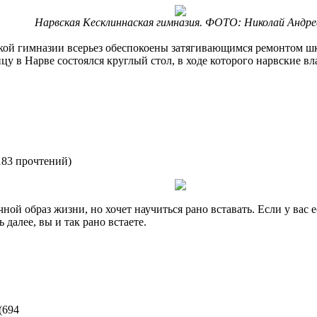
Нарвская Кесклиннаская гимназия. ФОТО: Николай Андре
ой гимназии всерьез обеспокоены затягивающимся ремонтом шк
цу в Нарве состоялся круглый стол, в ходе которого нарвские в
183 прочтений
)
очной образ жизни, но хочет научиться рано вставать. Если у вас е
 далее, вы и так рано встаете.
(
694