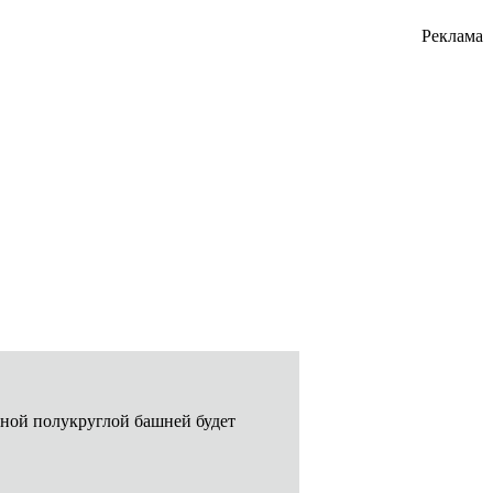
Реклама
сной полукруглой башней будет