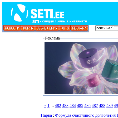
Реклама
«
1
...
482
483
484
485
486
487
488
489
49
Нарва
:
Формула счастливого долголетия 