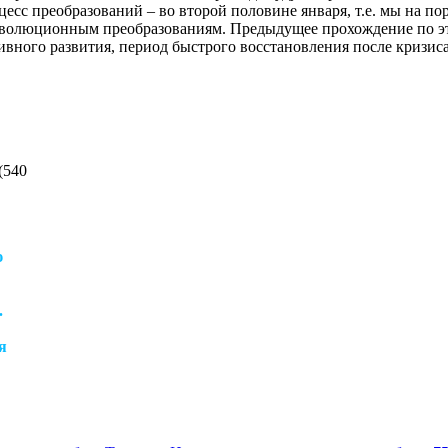
цесс преобразований – во второй половине января, т.е. мы на п
волюционным преобразованиям. Предыдущее прохождение по эти
ивного развития, период быстрого восстановления после кризис
(
540
ю
.
я