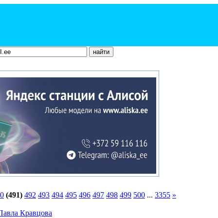
0
(491)
492
493
494
495
496
497
498
499
500
...
3355
»
Павла Кравцова