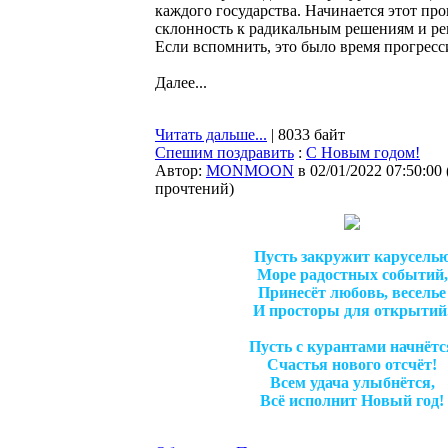
каждого государства. Начинается этот про
склонность к радикальным решениям и ре
Если вспомнить, это было время прогресс
Далее...
Читать дальше...
| 8033 байт
Спешим поздравить
:
C Новым годом!
Автор:
MONMOON
в 02/01/2022 07:50:00
прочтений
)
Пусть закружит карусель
Море радостных событий,
Принесёт любовь, веселье
И просторы для открытий
Пусть с курантами начнётс
Счастья нового отсчёт!
Всем удача улыбнётся,
Всё исполнит Новый год!