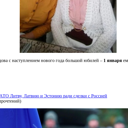
ова с наступлением нового года большой юбилей –
1 января
ем
АТО Литву, Латвию и Эстонию ради сделки с Россией
прочтений
)