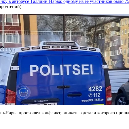
чку в автобусе Таллинн-Нарва: одному из ее участников было 75
прочтений
)
нн-Нарва произошел конфликт, вникать в детали которого пришл