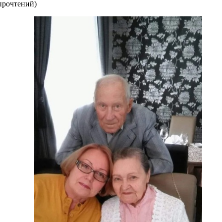
прочтений
)