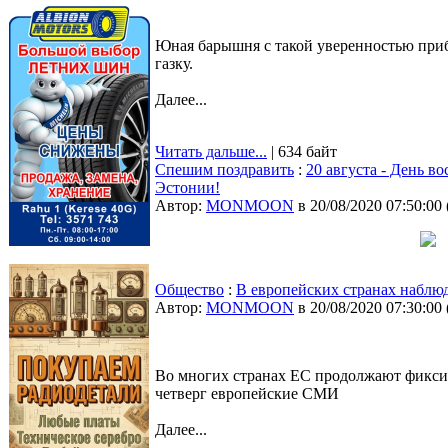
Юная барышня с такой уверенностью прибав
газку.
Далее...
Читать дальше...
| 634 байт
Спешим поздравить
:
20 августа - День в
Эстонии!
Автор:
MONMOON
в 20/08/2020 07:50:00
Общество
:
В европейских странах наблю
Автор:
MONMOON
в 20/08/2020 07:30:00
Во многих странах ЕС продолжают фикси
четверг европейские СМИ
Далее...