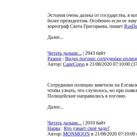
Эстония очень далека от государства, в 
более президентом. Особенно если ее зов
хореограф Света Григорьева, пишет
RusDe
Далее...
Читать дальше...
| 2943 байт
Разное
:
Видео погони: сотрудники полиц
Автор:
CaneCorso
в 21/08/2020 07:10:00
(
3
Сотрудники полиции заметили на Елгавс
чтобы узнать, что случилось, но при появ
Полицейские направились в погоню.
Далее...
Читать дальше...
| 2010 байт
Нарва
:
Кто узнает своё чадо?
Автор:
MONMOON
в 21/08/2020 07:10:00