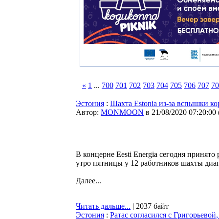
«
1
...
700
701
702
703
704
705
706
707
70
Эстония
:
Шахта Estonia из-за вспышки к
Автор:
MONMOON
в 21/08/2020 07:20:00
В концерне Eesti Energia сегодня принято
утро пятницы у 12 работников шахты диаг
Далее...
Читать дальше...
| 2037 байт
Эстония
:
Ратас согласился с Григорьевой