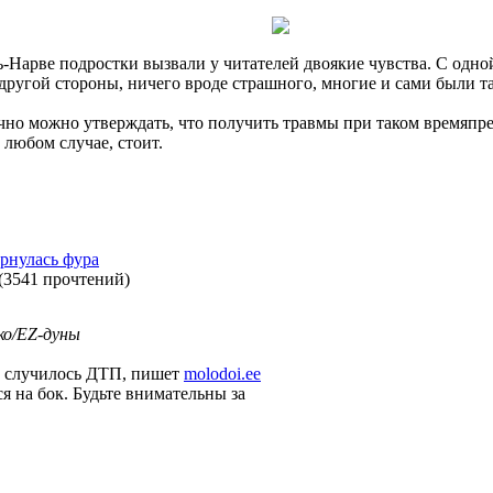
ь-Нарве подростки вызвали у читателей двоякие чувства. С одно
другой стороны, ничего вроде страшного, многие и сами были та
чно можно утверждать, что получить травмы при таком времяп
 любом случае, стоит.
ернулась фура
(
3541 прочтений
)
ко/EZ-дуны
э, случилось ДТП, пишет
molodoi.ee
я на бок. Будьте внимательны за