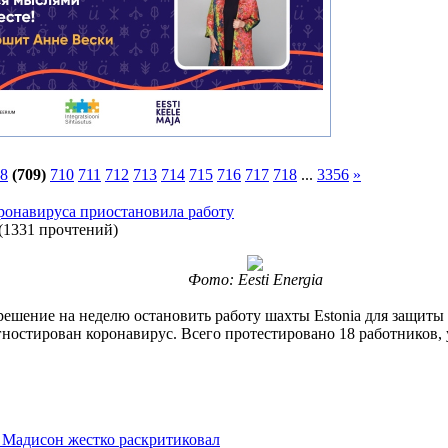
8
(709)
710
711
712
713
714
715
716
717
718
...
3356
»
оронавируса приостановила работу
(
1331 прочтений
)
Фото: Eesti Energia
 решение на неделю остановить работу шахты Estonia для защиты
ностирован коронавирус. Всего протестировано 18 работников, 
, Мадисон жестко раскритиковал