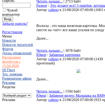
Пароль:
Читать дальше...
| 2713 байт
Разное
:
Это делают все! 5 ошибок, котор
Автор:
calipso
в 21/08/2020 07:00:00
(
1063 
Чужой
компьютер
Забыли пароль?
Волосы - это наша визитная карточка. Мо
свести на «нет» все ваши усилия по уходу
Регистрация
Меню
Далее...
Новости
Новости читателей
Форум
Читать дальше...
| 3078 байт
Доска объявлений
Юмор
:
Забавные картинки
Расписание
Автор:
calipso
в 21/08/2020 07:00:00
(
1439
автобусов с
прочтений
)
15.04.2026
SETIкет
Тех. помощь
Размещение афиш
Далее...
Реклама
Разделы
Читать дальше...
| 1594 байт
Юмор
:
Забавное видео: Малышка на BM
Реклама
Автор:
calipso
в 21/08/2020 07:00:00
(
933 п