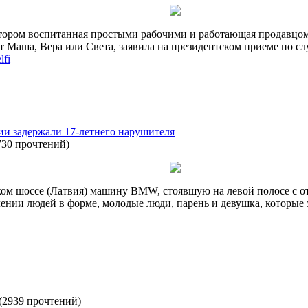
котором воспитанная простыми рабочими и работающая продавцом
ут Маша, Вера или Света, заявила на президентском приеме по 
lfi
ии задержали 17-летнего нарушителя
730 прочтений
)
ком шоссе (Латвия) машину BMW, стоявшую на левой полосе с 
лении людей в форме, молодые люди, парень и девушка, которые 
(
2939 прочтений
)