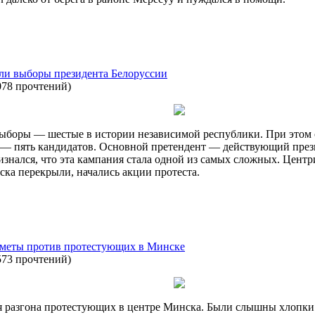
ли выборы президента Белоруссии
078 прочтений
)
ыборы — шестые в истории независимой республики. При этом с
е — пять кандидатов. Основной претендент — действующий през
ризнался, что эта кампания стала одной из самых сложных. Цент
ка перекрыли, начались акции протеста.
ометы против протестующих в Минске
573 прочтений
)
я разгона протестующих в центре Минска. Были слышны хлопки