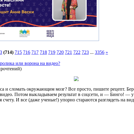
3
(714)
715
716
717
718
719
720
721
722
723
...
3356
»
ролика или ворона на видео?
прочтений
)
иса и сломать окружающим мозг? Все просто, пишите рецепт. Бер
 видео. Потом выкладываем результат в соцсети, и — Бинго! — у
 счету. И все (даже ученые!) упорно стараются разглядеть на ви