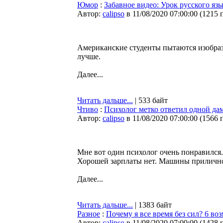
Юмор
:
Забавное видео: Урок русского яз
Автор:
calipso
в 11/08/2020 07:00:00
(
1215 
Американские студенты пытаются изобраз
лучше.
Далее...
Читать дальше...
| 533 байт
Чтиво
:
Психолог метко ответил одной даме
Автор:
calipso
в 11/08/2020 07:00:00
(
1566 
Мне вот один психолог очень понравился. 
Хорошей зарплаты нет. Машины приличной 
Далее...
Читать дальше...
| 1383 байт
Разное
:
Почему я все время без сил? 6 во
Автор:
calipso
в 11/08/2020 07:00:00
(
1428 