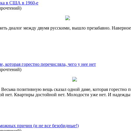
ыка в США в 1960-е
прочтений
)
ить диалог между двумя русскими, вышло презабавно. Наверное,
, которая горестно перечисляла, чего у нее нет
прочтений
)
Весьма позитивную вещь сказал одной даме, которая горестно пе
нет. Квартиры достойной нет. Молодости уже нет. И надежды не
зможных причин (и не все безобидные!)
прочтений
)