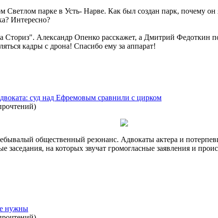
 Светлом парке в Усть- Нарве. Как был создан парк, почему он 
ка? Интересно?
а Сториз". Александр Опенко расскажет, а Дмитрий Федоткин п
яться кадры с дрона! Спасибо ему за аппарат!
 адвоката: суд над Ефремовым сравнили с цирком
прочтений
)
ебывалый общественный резонанс. Адвокаты актера и потерпев
е заседания, на которых звучат громогласные заявления и прои
не нужны
прочтений
)