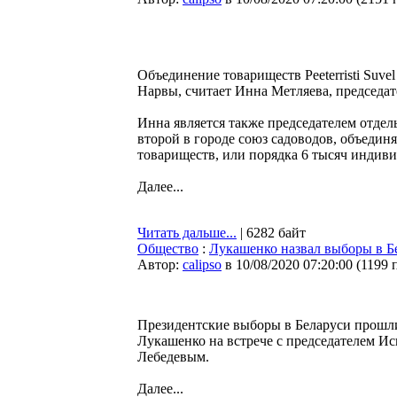
Объединение товариществ Peeterristi Suve
Нарвы, считает Инна Метляева, председат
Инна является также председателем отдел
второй в городе союз садоводов, объеди
товариществ, или порядка 6 тысяч индиви
Далее...
Читать дальше...
| 6282 байт
Общество
:
Лукашенко назвал выборы в Б
Автор:
calipso
в 10/08/2020 07:20:00
(
1199 
Президентские выборы в Беларуси прошли к
Лукашенко на встрече с председателем И
Лебедевым.
Далее...