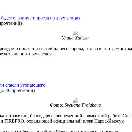
 будет ограничен проезд на двух улицах
прочтений
)
Улица Хайгла
реждает горожан и гостей нашего города, что в связи с ремонт
оезд транспортных средств.
ли спасли утопающего
(
5346 прочтений
)
Фото: Svetlana Frolukova
ежать трагедии, благодаря своевременной совместной работе Спа
ции FIREPRO, охраняющей официальный пляж Нарва-Йыэсуу.
далеко от берега в районе Мересуу и нуждался в помощи.