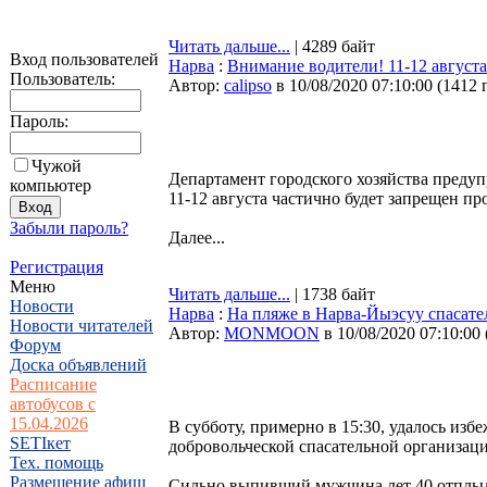
Читать дальше...
| 4289 байт
Вход пользователей
Нарва
:
Внимание водители! 11-12 августа
Пользователь:
Автор:
calipso
в 10/08/2020 07:10:00
(
1412 
Пароль:
Чужой
Департамент городского хозяйства предуп
компьютер
11-12 августа частично будет запрещен пр
Забыли пароль?
Далее...
Регистрация
Меню
Читать дальше...
| 1738 байт
Новости
Нарва
:
На пляже в Нарва-Йыэсуу спасате
Новости читателей
Автор:
MONMOON
в 10/08/2020 07:10:00
Форум
Доска объявлений
Расписание
автобусов с
15.04.2026
В субботу, примерно в 15:30, удалось изб
SETIкет
добровольческой спасательной организа
Тех. помощь
Размещение афиш
Сильно выпивший мужчина лет 40 отплыл 