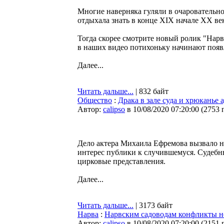
Многие наверняка гуляли в очаровательном
отдыхала знать в конце XIX начале XX ве
Тогда скорее смотрите новый ролик "Нарв
в наших видео потихоньку начинают появл
Далее...
Читать дальше...
| 832 байт
Общество
:
Драка в зале суда и хрюканье
Автор:
calipso
в 10/08/2020 07:20:00
(
2753 
Дело актера Михаила Ефремова вызвало н
интерес публики к случившемуся. Судебны
цирковые представления.
Далее...
Читать дальше...
| 3173 байт
Нарва
:
Нарвским садоводам конфликты 
Автор:
calipso
в 10/08/2020 07:20:00
(
2151 