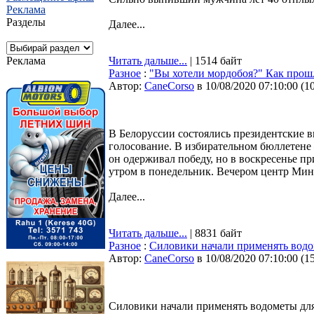
Реклама
Разделы
Далее...
Реклама
Читать дальше...
| 1514 байт
Разное
:
"Вы хотели мордобоя?" Как прош
Автор:
CaneCorso
в 10/08/2020 07:10:00
(
1
В Белоруссии состоялись президентские в
голосование. В избирательном бюллетен
он одерживал победу, но в воскресенье п
утром в понедельник. Вечером центр Минс
Далее...
Читать дальше...
| 8831 байт
Разное
:
Силовики начали применять вод
Автор:
CaneCorso
в 10/08/2020 07:10:00
(
1
Силовики начали применять водометы дл