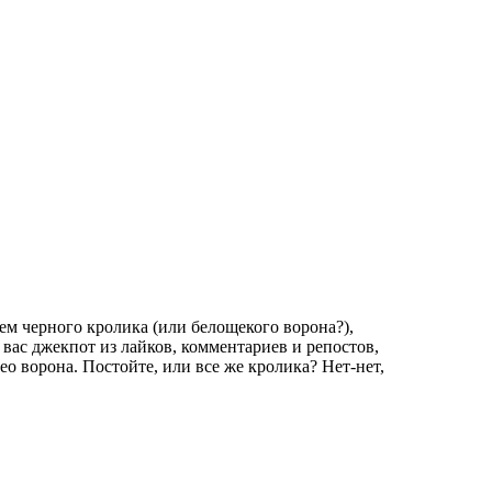
ем черного кролика (или белощекого ворона?),
 вас джекпот из лайков, комментариев и репостов,
део ворона. Постойте, или все же кролика? Нет-нет,