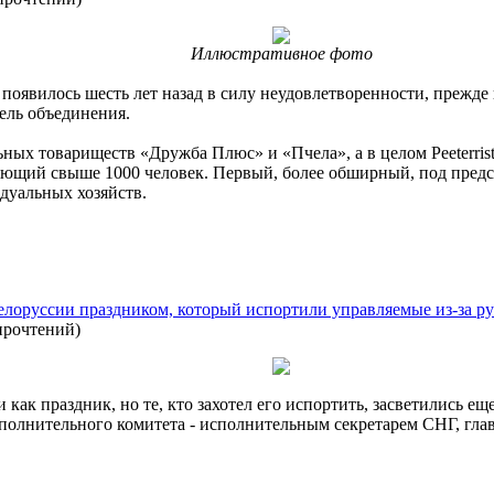
Иллюстративное фото
l появилось шесть лет назад в силу неудовлетворенности, прежд
ель объединения.
ьных товариществ «Дружба Плюс» и «Пчела», а в целом Peeterris
няющий свыше 1000 человек. Первый, более обширный, под предс
дуальных хозяйств.
елоруссии праздником, который испортили управляемые из-за р
прочтений
)
ак праздник, но те, кто захотел его испортить, засветились ещ
сполнительного комитета - исполнительным секретарем СНГ, гл