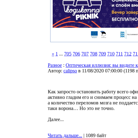
«
1
...
705
706
707
708
709
710
711
712
71
Разное
:
Оптическая иллюзия: вы видите к
Автор:
calipso
в 11/08/2020 07:00:00
(
1198 
Как запросто остановить работу всего оф
активно гладим его и снимаем процесс на
а количество переломов мозга не поддается
таки ворона… Но это не точно.
Далее...
Читать дальше...
| 1089 байт