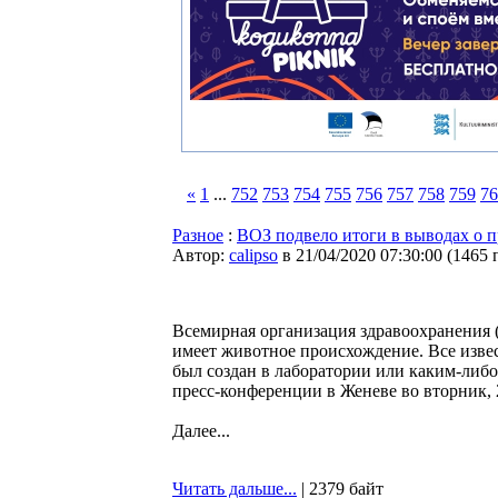
«
1
...
752
753
754
755
756
757
758
759
76
Разное
:
ВОЗ подвело итоги в выводах о 
Автор:
calipso
в 21/04/2020 07:30:00
(
1465 
Всемирная организация здравоохранения 
имеет животное происхождение. Все извес
был создан в лаборатории или каким-либо
пресс-конференции в Женеве во вторник, 
Далее...
Читать дальше...
| 2379 байт