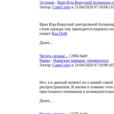
Эстония
:
Врач Ида-Вируской больницы по
Автор:
CaneCorso
в 21/04/2020 07:10:00
(
1
Врач Ида-Вируской центральной больницы
слоев одежды ему приходится надевать на
пишет
Rus.Delfi
Далее...
Читать дальше...
| 2084 байт
Нарва
:
Нарвские мамаши, опомнитесь!
Автор:
CaneCorso
в 21/04/2020 07:10:00
(
6
Нет, я в данный момент не о нашей самой
распространения. В жизни и помимо этого,
пристального внимания и незамедлитель
Далее...
Читать дальше...
| 2375 байт