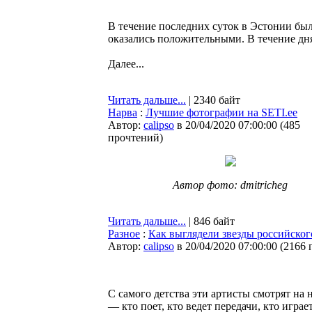
В течение последних суток в Эстонии был
оказались положительными. В течение дня
Далее...
Читать дальше...
| 2340 байт
Нарва
:
Лучшие фотографии на SETI.ee
Автор:
calipso
в 20/04/2020 07:00:00
(
485
прочтений
)
Автор фото: dmitricheg
Читать дальше...
| 846 байт
Разное
:
Как выглядели звезды российског
Автор:
calipso
в 20/04/2020 07:00:00
(
2166 
С самого детства эти артисты смотрят на 
— кто поет, кто ведет передачи, кто играе