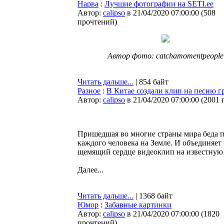
Нарва
:
Лучшие фотографии на SETI.ee
Автор:
calipso
в 21/04/2020 07:00:00
(
508
прочтений
)
Автор фото: catchamomentpeople
Читать дальше...
| 854 байт
Разное
:
В Китае создали клип на песню гр
Автор:
calipso
в 21/04/2020 07:00:00
(
2001 
Пришедшая во многие страны мира беда п
каждого человека на Земле. И объединяет н
щемящий сердце видеоклип на известную 
Далее...
Читать дальше...
| 1368 байт
Юмор
:
Забавные картинки
Автор:
calipso
в 21/04/2020 07:00:00
(
1820
прочтений
)