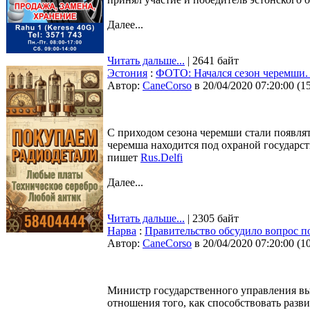
Далее...
Читать дальше...
| 2641 байт
Эстония
:
ФОТО: Начался сезон черемши. 
Автор:
CaneCorso
в 20/04/2020 07:20:00
(
1
С приходом сезона черемши стали появля
черемша находится под охраной государств
пишет
Rus.Delfi
Далее...
Читать дальше...
| 2305 байт
Нарва
:
Правительство обсудило вопрос 
Автор:
CaneCorso
в 20/04/2020 07:20:00
(
1
Министр государственного управления вы
отношения того, как способствовать раз