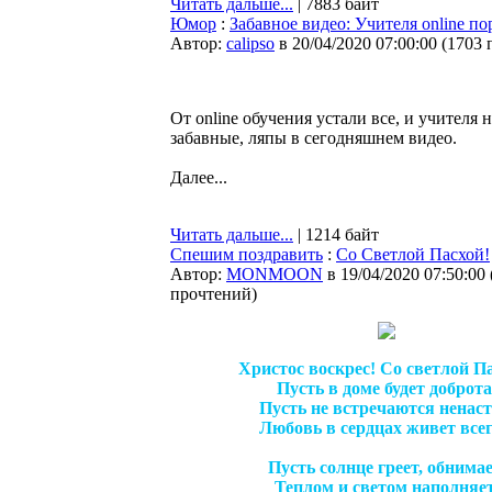
Читать дальше...
| 7883 байт
Юмор
:
Забавное видео: Учителя online п
Автор:
calipso
в 20/04/2020 07:00:00
(
1703 
От online обучения устали все, и учителя 
забавные, ляпы в сегодняшнем видео.
Далее...
Читать дальше...
| 1214 байт
Спешим поздравить
:
Со Светлой Пасхой!
Автор:
MONMOON
в 19/04/2020 07:50:00
прочтений
)
Христос воскрес! Со светлой П
Пусть в доме будет доброта
Пусть не встречаются ненаст
Любовь в сердцах живет всег
Пусть солнце греет, обнимае
Теплом и светом наполняет