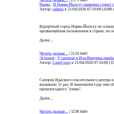
Нарва
:
В Нарва-Йыэсуу парковка станет п
Автор:
calipso
в 21/04/2020 07:10:00
(
4398 
Курортный город Нарва-Йыэсуу не планиру
чрезвычайным положением в стране, но пе
Далее...
Читать дальше...
| 2124 байт
Эстония
:
У саперов в Ида-Вирумаа приба
Автор:
CaneCorso
в 21/04/2020 07:10:00
(
1
Саперов Идаского спасательного центра в
вызывали 31 раз. В нынешнем году они об
прошлогоднего "улова".
Далее...
Читать дальше...
| 3238 байт