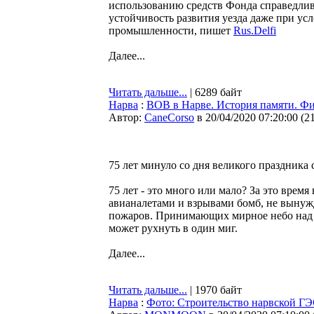
использованию средств Фонда справедлив
устойчивость развития уезда даже при у
промышленности, пишет
Rus.Delfi
Далее...
Читать дальше...
| 6289 байт
Нарва
:
ВОВ в Нарве. История памяти. Ф
Автор:
CaneCorso
в 20/04/2020 07:20:00
(
2
75 лет минуло со дня великого праздника с
75 лет - это много или мало? За это врем
авианалетами и взрывами бомб, не вынужд
пожаров. Принимающих мирное небо над г
может рухнуть в один миг.
Далее...
Читать дальше...
| 1970 байт
Нарва
:
Фото: Строительство нарвской ГЭС