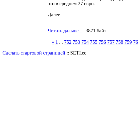
это в среднем 27 евро.
Далее...
Читать дальше...
| 3871 байт
«
1
...
752
753
754
755
756
757
758
759
76
Сделать стартовой страницей
:: SETI.ee