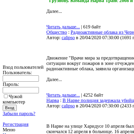
Грузнову. Команда Нарва Транс 2008 и 
Далее...
Читать дальше...
| 619 байт
Общество
:
Радиоактивные облака из Чер
Автор:
calipso
в 20/04/2020 07:30:00
(
1691 
Движение "Врачи мира за предотвращение
ситуации вокруг пожаров в зоне отчужде
Вход пользователей
радиоактивные облака, заявила организаци
Пользователь:
Далее...
Пароль:
Читать дальше...
| 4252 байт
Чужой
Нарва
:
В Нарве полиция задержала убий
компьютер
Автор:
calipso
в 20/04/2020 07:30:00
(
2433 
Забыли пароль?
Регистрация
В Нарве на улице Харидусе 10 апреля бы
Меню
скончался 12 апреля в больнице. 16 апре