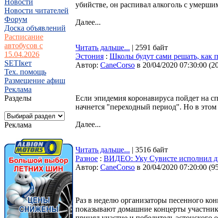
Новости
убийстве, он распивал алкоголь с умерши
Новости читателей
Форум
Далее...
Доска объявлений
Расписание
автобусов с
Читать дальше...
| 2591 байт
15.04.2026
Эстония
:
Школы будут сами решать, как п
SETIкет
Автор:
CaneCorso
в 20/04/2020 07:30:00
(
2
Тех. помощь
Размещение афиш
Реклама
Разделы
Если эпидемия коронавируса пойдет на сп
начнется "переходный период". Но в этом 
Далее...
Реклама
Читать дальше...
| 3516 байт
Разное
:
ВИДЕО: Уку Сувисте исполнил дв
Автор:
CaneCorso
в 20/04/2020 07:20:00
(
9
Раз в неделю организаторы песенного кон
показывают домашние концерты участнико
принял участие и победитель эстонского о