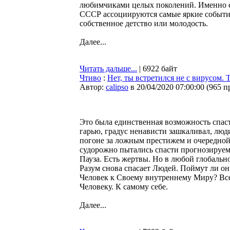
любимчиками целых поколений. Именно с
СССР ассоциируются самые яркие события
собственное детство или молодость.
Далее...
Читать дальше...
| 6922 байт
Чтиво
:
Нет, ты встретился не с вирусом. 
Автор:
calipso
в 20/04/2020 07:00:00
(
965 п
Это была единственная возможность спаст
гарью, градус ненависти зашкаливал, люд
погоне за ложным престижем и очередной
судорожно пытались спасти прогнозируем
Пауза. Есть жертвы. Но в любой глобаль
Разум снова спасает Людей. Поймут ли он
Человек к Своему внутреннему Миру? Все
Человеку. К самому себе.
Далее...