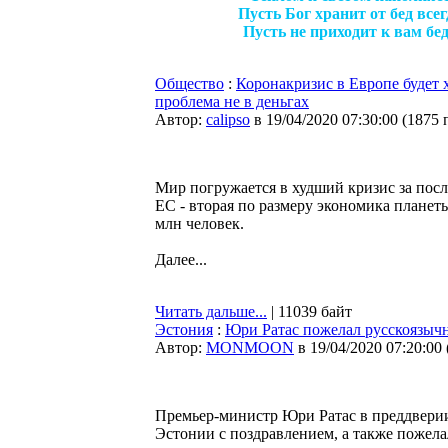
Пусть Бог хранит от бед всег
Пусть не приходит к вам бед
Общество
:
Коронакризис в Европе будет 
проблема не в деньгах
Автор:
calipso
в 19/04/2020 07:30:00
(
1875 
Мир погружается в худший кризис за после
ЕС - вторая по размеру экономика плане
млн человек.
Далее...
Читать дальше...
| 11039 байт
Эстония
:
Юри Ратас пожелал русскоязыч
Автор:
MONMOON
в 19/04/2020 07:20:00
Премьер-министр Юри Ратас в преддвери
Эстонии с поздравлением, а также пожела