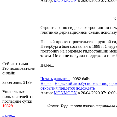
Автор:
MONMOON
в 20/04/2020 07:10:00
V.
Строительство гидроэлекстростанции нача
плотинно-деривационной схеме, использу
Первый проект строительства крупной ги
Петербурга был составлен в 1889 г. Следу
постройку на водопаде гидростанции мощ
током. Но он не получил поддержки и не 
Сейчас с нами
Далее...
395
пользователей
онлайн
Читать дальше...
| 9082 байт
За сегодня:
5189
Нарва
:
Нарвский автобусно-железнодоро
открытия придется подождать
Уникальных
Автор:
MONMOON
в 20/04/2020 07:10:00
пользователей за
последние сутки:
10829
Фото: Территория нового терминала 
далее...