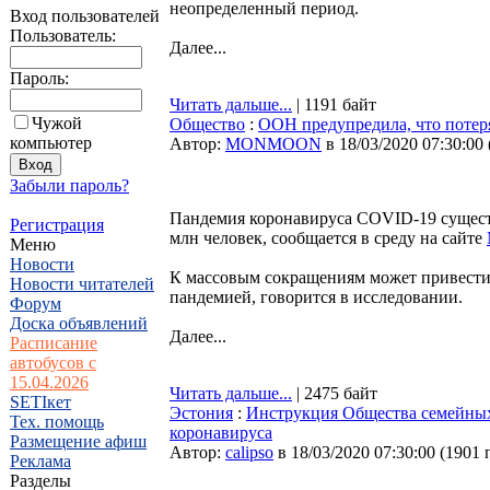
неопределенный период.
Вход пользователей
Пользователь:
Далее...
Пароль:
Читать дальше...
| 1191 байт
Чужой
Общество
:
ООН предупредила, что потеря
компьютер
Автор:
MONMOON
в 18/03/2020 07:30:00
Забыли пароль?
Пандемия коронавируса COVID-19 существ
Регистрация
млн человек, сообщается в среду на сайте
Меню
Новости
К массовым сокращениям может привести
Новости читателей
пандемией, говорится в исследовании.
Форум
Доска объявлений
Далее...
Расписание
автобусов с
15.04.2026
Читать дальше...
| 2475 байт
SETIкет
Эстония
:
Инструкция Общества семейных 
Тех. помощь
коронавируса
Размещение афиш
Автор:
calipso
в 18/03/2020 07:30:00
(
1901 
Реклама
Разделы