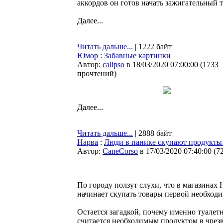
аккордов он готов начать зажигательный 
Далее...
Читать дальше...
| 1222 байт
Юмор
:
Забавные картинки
Автор:
calipso
в 18/03/2020 07:00:00
(
1733
прочтений
)
Далее...
Читать дальше...
| 2888 байт
Нарва
:
Люди в панике скупают продукты 
Автор:
CaneCorso
в 17/03/2020 07:40:00
(
7
По городу ползут слухи, что в магазинах
начинает скупать товары первой необходи
Остается загадкой, почему именно туалет
считается необходимым продуктом в чрез