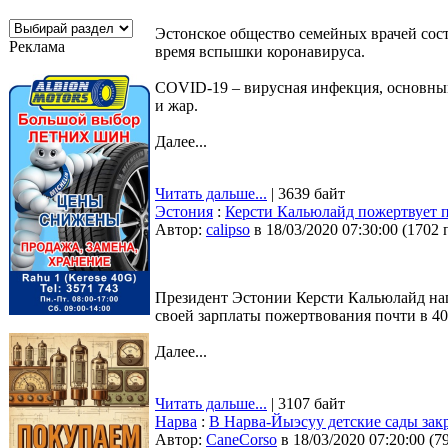
Эстонское общество семейных врачей сос
Реклама
время вспышки коронавируса.
COVID-19 – вирусная инфекция, основны
и жар.
Далее...
Читать дальше...
| 3639 байт
Эстония
:
Керсти Кальюлайд пожертвует п
Автор:
calipso
в 18/03/2020 07:30:00
(
1702 
Президент Эстонии Керсти Кальюлайд напи
своей зарплаты пожертвования почти в 40
Далее...
Читать дальше...
| 3107 байт
Нарва
:
В Нарва-Йыэсуу детские сады за
Автор:
CaneCorso
в 18/03/2020 07:20:00
(
7