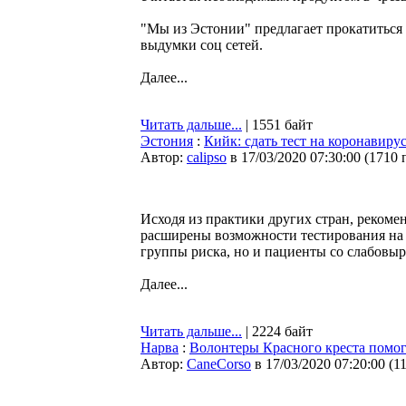
"Мы из Эстонии" предлагает прокатиться 
выдумки соц сетей.
Далее...
Читать дальше...
| 1551 байт
Эстония
:
Кийк: сдать тест на коронавир
Автор:
calipso
в 17/03/2020 07:30:00
(
1710 
Исходя из практики других стран, реком
расширены возможности тестирования на к
группы риска, но и пациенты со слабов
Далее...
Читать дальше...
| 2224 байт
Нарва
:
Волонтеры Красного креста помо
Автор:
CaneCorso
в 17/03/2020 07:20:00
(
1