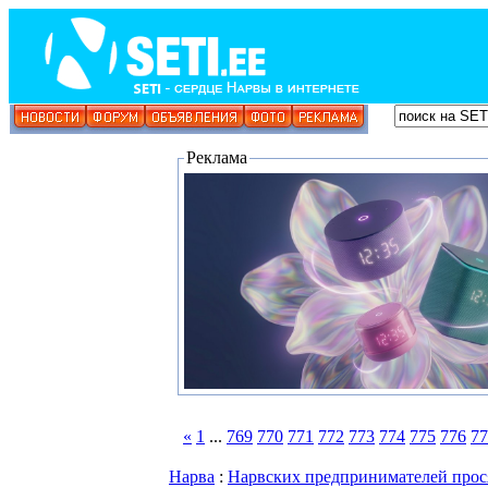
Реклама
«
1
...
769
770
771
772
773
774
775
776
77
Нарва
:
Нарвских предпринимателей просят