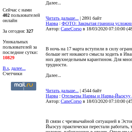
Далее...
Сейчас с нами
402
пользователей
Читать дальше...
| 2891 байт
онлайн
Нарва
:
ФОТО: Закрытая граница усложни
Автор:
CaneCorso
в 18/03/2020 07:10:00
(
4
За сегодня:
327
Уникальных
пользователей за
В ночь на 17 марта вступили в силу огра
последние сутки:
больше нет никакого смысла ходить в Ива
10829
них двухнедельным карантином. Для мног
трудности.
B.s
,
далее...
Счетчики
Далее...
Читать дальше...
| 4544 байт
Нарва
:
Отельеры Нарвы и Нарва-Йыэсуу 
Автор:
CaneCorso
в 18/03/2020 07:10:00
(
4
В связи с чрезвычайной ситуацией в Эсто
Йыэсуу практически перестали работать, 
человек, работающих в отелях. Отельеры 