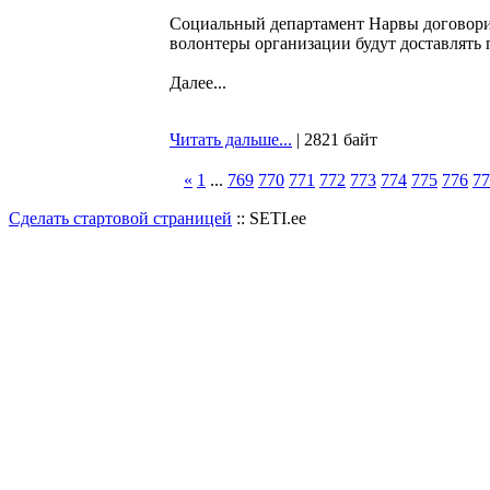
Социальный департамент Нарвы договорил
волонтеры организации будут доставлять
Далее...
Читать дальше...
| 2821 байт
«
1
...
769
770
771
772
773
774
775
776
77
Сделать стартовой страницей
:: SETI.ee