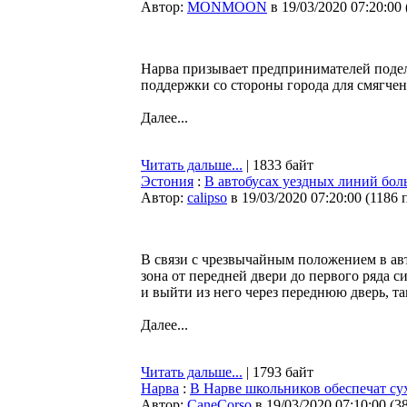
Автор:
MONMOON
в 19/03/2020 07:20:00
Нарва призывает предпринимателей поде
поддержки со стороны города для смягче
Далее...
Читать дальше...
| 1833 байт
Эстония
:
В автобусах уездных линий бол
Автор:
calipso
в 19/03/2020 07:20:00
(
1186 
В связи с чрезвычайным положением в ав
зона от передней двери до первого ряда с
и выйти из него через переднюю дверь, т
Далее...
Читать дальше...
| 1793 байт
Нарва
:
В Нарве школьников обеспечат с
Автор:
CaneCorso
в 19/03/2020 07:10:00
(
3