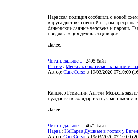
Нарвская полиция сообщила о новой схем
вируса доставка пенсий на дом прекраща
банковские данные человека и пароли. Т
предлагающих дезинфекцию дома.
Далее...
Читать дальше...
| 2495 байт
Разное
:
Меркель обратилась к нации из-з
Автор:
CaneCorso
в 19/03/2020 07:10:00
(
1
Канцлер Германии Ангела Меркель заявила
нуждается в солидарности, сравнимой с т
Далее...
Читать дальше...
| 4675 байт
Нарва
:
НеНарва Душные в гостях у Евген
Автор:
CaneCorso
в 19/03/2020 07:10:00
(
2