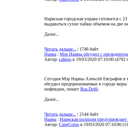
Нарвская городская управа готовится с 2
выдаваться сухие пайки объемом на две н
Далее...
Читать дальше...
| 1746 байт
Нарва
:
Мэр Нарвы обсудил с президентом
Автор:
calipso
в 19/03/2020 07:10:00
(
4792 
Сегодня Мэр Нарвы Алексей Евграфов в 
обсудил предпринимаемые в городе меры
инфекции, пишет
Rus.Delfi
.
Далее...
Читать дальше...
| 2144 байт
Нарва
:
Нарвская полиция предупреждает
Автор:
CaneCorso
в 19/03/2020 07:10:00
(
1