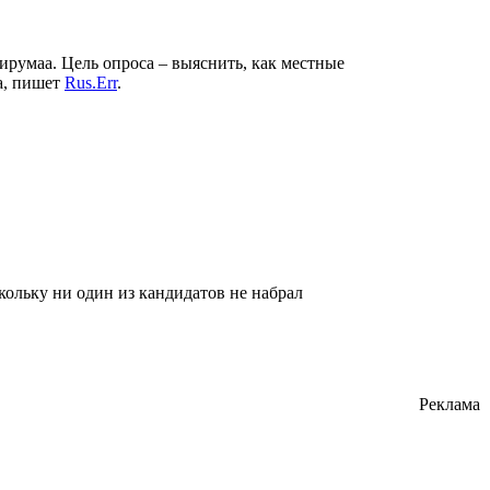
ирумаа. Цель опроса – выяснить, как местные
а, пишет
Rus.Err
.
кольку ни один из кандидатов не набрал
Реклама