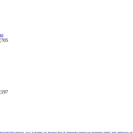
но
(
705
(
197
 постарались на славу и внесли в привычные вещи что-то яркое 