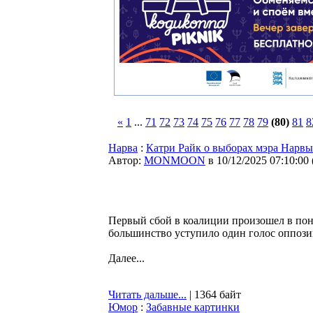
«
1
...
71
72
73
74
75
76
77
78
79
(80)
81
8
Нарва
:
Катри Райк о выборах мэра Нарвы:
Автор:
MONMOON
в 10/12/2025 07:10:00
Первый сбой в коалиции произошел в поне
большинство уступило один голос оппози
Далее...
Читать дальше...
| 1364 байт
Юмор
:
Забавные картинки