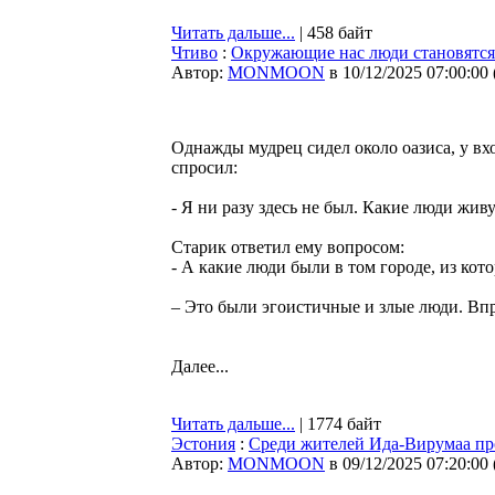
Читать дальше...
| 458 байт
Чтиво
:
Окружающие нас люди становятся 
Автор:
MONMOON
в 10/12/2025 07:00:00
Однажды мудрец сидел около оазиса, у в
спросил:
- Я ни разу здесь не был. Какие люди живу
Старик ответил ему вопросом:
- А какие люди были в том городе, из кот
– Это были эгоистичные и злые люди. Впр
Далее...
Читать дальше...
| 1774 байт
Эстония
:
Среди жителей Ида-Вирумаа про
Автор:
MONMOON
в 09/12/2025 07:20:00