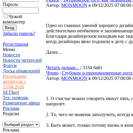
Пароль:
Автор:
MONMOON
в 09/12/2025 07:00:00
Чужой
компьютер
Одно из главных умений хорошего дизайн
действительно необычное и запоминающеес
Забыли пароль?
Благодаря дизайнерским находкам нас ок
когда дизайнеры явно подошли к делу с д
Регистрация
Меню
Далее...
Новости
Новости читателей
Форум
Читать дальше...
| 3334 байт
Доска объявлений
Чтиво
:
Глубокие и проникновенные цита
Расписание
Автор:
MONMOON
в 09/12/2025 07:00:00
автобусов с
15.04.2026
SETIкет
Тех. помощь
1. O счастье можно говорить минут пять, 
Размещение афиш
напролет.
Реклама
Разделы
2. Тo, чего не можешь заполучить, всегда
3. Быть может, только потому вновь и вно
Реклама