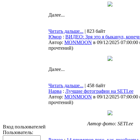
Далее...
Читать дальше...
| 823 байт
Юмор
:
ВИДЕО: Зря это я быканул, конеч
Автор:
MONMOON
в 09/12/2025 07:00:00
прочтений
)
Далее...
Читать дальше...
| 458 байт
Нарва
:
Лучшие фотографии на SETI.ee
Автор:
MONMOON
в 09/12/2025 07:00:00
прочтений
)
Автор фото: SETI.ee
Вход пользователей
Пользователь:
Разное
:
14 примеров того, как дизайнеры