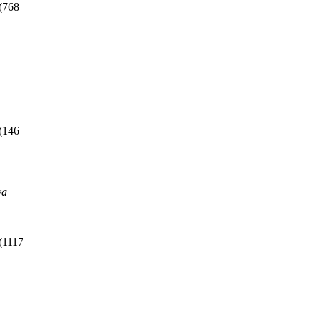
(
768
(
146
va
(
1117