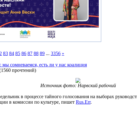
2
83
84
85
86
87
88
89
...
3356
»
 мы сомневаемся, есть ли у нас коалиция
(
1560 прочтений
)
Источник фото: Нарвский рабочий
дельник в процессе тайного голосования на выборах руководст
ции в комиссии по культуре, пишет
Rus.Err
.