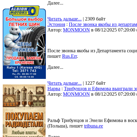
Далее...
Читать дальше...
| 2309 байт
Эстония
:
После звонка якобы из департам
Автор:
MONMOON
в 08/12/2025 07:20:00
После звонка якобы из Департамента соци
пишет
Rus.Err
.
Далее...
Читать дальше...
| 1227 байт
Нарва
:
Трибунцов и Ефимова выиграли з
Автор:
MONMOON
в 08/12/2025 07:20:00
Ральф Трибунцов и Энели Ефимова в воскр
(Польша), пишет
tribuna.ee
Далее...