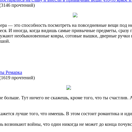
(
3146 прочтений
)
ера — это способность посмотреть на повседневные вещи под н
я. И иногда, когда видишь самые привычные предметы, сразу по
ружают необыкновенные ковры, сотовые вышки, дверные ручки и
ушой.
ты Ремарка
(
1619 прочтений
)
не больше. Тут ничего не скажешь, кроме того, что ты счастлив.
 кажется лучше того, что имеешь. В этом состоит романтика и ид
вь возникают войны, что один никогда не может до конца почувст