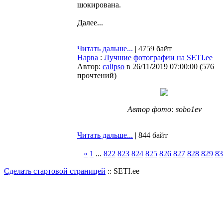
шокирована.
Далее...
Читать дальше...
| 4759 байт
Нарва
:
Лучшие фотографии на SETI.ee
Автор:
calipso
в 26/11/2019 07:00:00
(
576
прочтений
)
Автор фото: sobo1ev
Читать дальше...
| 844 байт
«
1
...
822
823
824
825
826
827
828
829
83
Сделать стартовой страницей
:: SETI.ee