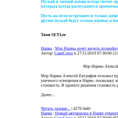
Пускай в личной жизни всегда светит яр
которых всегда распускаются ароматны
Пусть на пути встречаются только добр
друзья пускай будут только верные и н
Твои SETI.ее
Нарва
:
Мэр Нарвы хочет видеть подробн
Автор:
CaneCorso
в 27/11/2019 07:30:00
(
1
Мэр Нарвы Алексей
Мэр Нарвы Алексей Евграфов отложил пр
уличного освещения в Нарве, поскольку 
стоимость. В проекте решения стоимость ра
Далее...
Читать дальше...
| 4276 байт
Нарва
:
Новый автовокзал в Нарве откроет
Автор:
CaneCorso
в 27/11/2019 07:30:00
(
9