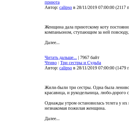
приюта
Автор:
calipso
в 28/11/2019 07:00:00
(
2117 
Женщина дала приютскому коту постоянны
компаньоном, ступающим за ней повсюду,
Далее...
Читать дальше...
| 7967 байт
Чтиво
:
Три сестры и Судьба
Автор:
calipso
в 28/11/2019 07:00:00
(
1479 
Жили-были три сестры. Одна была лениво
красавица, и рукодельница, любо-дорого с
Однажды утром остановилась телега у их 
незнакомая пожилая женщина.
Далее...