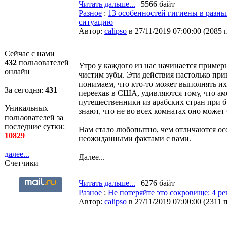
Читать дальше...
| 5566 байт
Разное
:
13 особенностей гигиены в разны
ситуацию
Автор:
calipso
в 27/11/2019 07:00:00
(
2085 
Сейчас с нами
432
пользователей
Утро у каждого из нас начинается пример
онлайн
чистим зубы. Эти действия настолько при
понимаем, что кто-то может выполнять и
За сегодня:
431
переехав в США, удивляются тому, что а
путешественники из арабских стран при б
Уникальных
знают, что не во всех комнатах оно может
пользователей за
последние сутки:
Нам стало любопытно, чем отличаются ос
10829
неожиданными фактами с вами.
далее...
Далее...
Счетчики
Читать дальше...
| 6276 байт
Разное
:
Не потеряйте это сокровище: 4 р
Автор:
calipso
в 27/11/2019 07:00:00
(
2311 