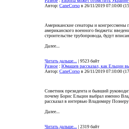
Разное
:
Европа может отомстить Украине
Автор:
CaneCorso
в 26/11/2019 07:10:00
(
1
Американские сенаторы и конгрессмены 
американского военного бюджета: введен
строительстве трубопровода, будут вписан
Далее...
Читать дальше...
| 9523 байт
Разное
:
Юмашев рассказал, как Ельцин в
Автор:
CaneCorso
в 26/11/2019 07:10:00
(
1
Советник президента и бывший руководи
почему Борис Ельцин выбрал именно Влад
рассказал в интервью Владимиру Познеру
Далее...
Читать дальше...
| 2319 байт