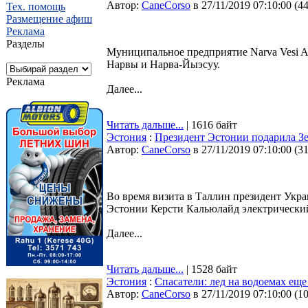
Автор:
CaneCorso
в 27/11/2019 07:10:00
(
4
Тех. помощь
Размещение афиш
Реклама
Разделы
Муниципальное предприятие Narva Vesi AS
Нарвы и Нарва-Йыэсуу.
Реклама
Далее...
Читать дальше...
| 1616 байт
Эстония
:
Президент Эстонии подарила З
Автор:
CaneCorso
в 27/11/2019 07:10:00
(
3
Во время визита в Таллин президент Укр
Эстонии Керсти Кальюлайд электрический
Далее...
Читать дальше...
| 1528 байт
Эстония
:
Спасатели: лед на водоемах еще
Автор:
CaneCorso
в 27/11/2019 07:10:00
(
1