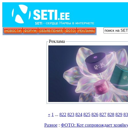
Реклама
«
1
...
822
823
824
825
826
827
828
829
83
Разное
:
ФОТО: Кот сопровождает хозяйку д