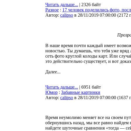
Читать дальше...
| 2326 байт
Разное
:
17 человек поделились фото, пос
Автор:
calipso
в 28/11/2019 07:00:00
(
2172 
Прозр
В наше время почти каждый имеет возмож
новостью. Ты думаешь, что тебя уже вряд 
сеть фото круглой колоды карт. Или случа
это действительно существует, и вот доказ
Далее...
Читать дальше...
| 6951 байт
Юмор
:
Забавные картинки
Автор:
calipso
в 28/11/2019 07:00:00
(
1637 
Время неумолимо меняет все на своем пути
обернувшись назад, мы все равно найдем п
найдете шуточные сравнения «тогда — сейч