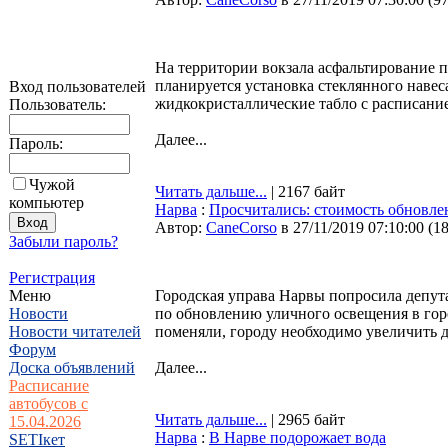
На территории вокзала асфальтирование п
планируется установка стеклянного навеса
Вход пользователей
жидкокристаллические табло с расписанием
Пользователь:
Далее...
Пароль:
Чужой
Читать дальше...
| 2167 байт
компьютер
Нарва
:
Просчитались: стоимость обновлен
Автор:
CaneCorso
в 27/11/2019 07:10:00
(
1
Забыли пароль?
Регистрация
Меню
Городская управа Нарвы попросила депута
Новости
по обновлению уличного освещения в горо
Новости читателей
поменяли, городу необходимо увеличить д
Форум
Доска объявлений
Далее...
Расписание
автобусов с
Читать дальше...
| 2965 байт
15.04.2026
Нарва
:
В Нарве подорожает вода
SETIкет