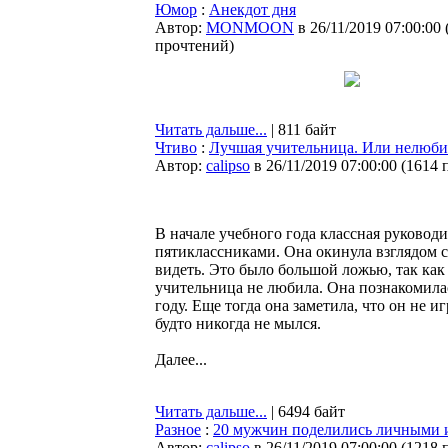
Юмор
:
Анекдот дня
Автор:
MONMOON
в 26/11/2019 07:00:00
прочтений
)
Читать дальше...
| 811 байт
Чтиво
:
Лучшая учительница. Или нелюб
Автор:
calipso
в 26/11/2019 07:00:00
(
1614 
В начале учебного года классная руковод
пятиклассниками. Она окинула взглядом св
видеть. Это было большой ложью, так как 
учительница не любила. Она познакомилас
году. Еще тогда она заметила, что он не и
будто никогда не мылся.
Далее...
Читать дальше...
| 6494 байт
Разное
:
20 мужчин поделились личными и
Автор:
calipso
в 26/11/2019 07:00:00
(
1218 