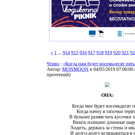
«
1
...
914
915
916
917
918
919
920
921
92
Чтиво
:
«Когда нам будет восемьдесят пя
Автор:
MONMOON
в 04/05/2019 07:00:00
прочтений
)
ОНА:
Когда мне будет восемьдесят п
Когда начну я тапочки терят
В бульоне размягчать кусочки х
Вязать излишне длинные шар
Ходить, держась за стены и ш
И долго-долго вглядываться в 