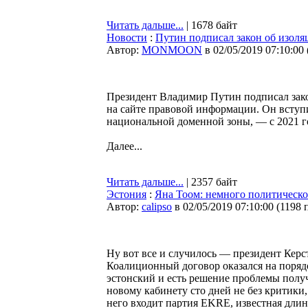
Читать дальше...
| 1678 байт
Новости
:
Путин подписал закон об изоля
Автор:
MONMOON
в 02/05/2019 07:10:00
Президент Владимир Путин подписал зак
на сайте правовой информации. Он вступит
национальной доменной зоны, — с 2021 г
Далее...
Читать дальше...
| 2357 байт
Эстония
:
Яна Тоом: немного политическо
Автор:
calipso
в 02/05/2019 07:10:00
(
1198 
Ну вот все и случилось — президент Керс
Коалиционный договор оказался на поряд
эстонский и есть решение проблемы получ
новому кабинету сто дней не без критики,
него входит партия EKRE, известная дли