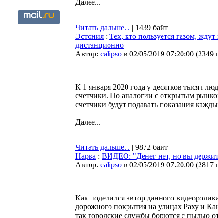
Далее...
Читать дальше...
| 1439 байт
Эстония
:
Тех, кто пользуется газом, жду
дистанционно
Автор:
calipso
в 02/05/2019 07:20:00
(
2349 
К 1 января 2020 года у десятков тысяч лю
счетчики. По аналогии с открытым рынком
счетчики будут подавать показания кажды
Далее...
Читать дальше...
| 9872 байт
Нарва
:
ВИДЕО: "Денег нет, но вы держит
Автор:
calipso
в 02/05/2019 07:20:00
(
2817 
Как поделился автор данного видеоролик
дорожного покрытия на улицах Раху и Ка
так городские службы борются с пылью о