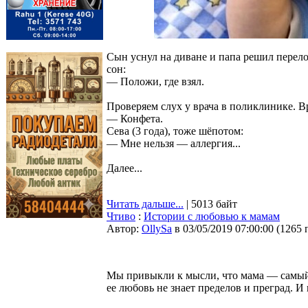
Сын уснул на диване и папа решил перелож
сон:
— Положи, где взял.
Проверяем слух у врача в поликлинике. В
— Конфета.
Сева (3 года), тоже шёпотом:
— Мне нельзя — аллергия...
Далее...
Читать дальше...
| 5013 байт
Чтиво
:
Истории с любовью к мамам
Автор:
OllySa
в 03/05/2019 07:00:00
(
1265 
Мы привыкли к мысли, что мама — самый 
ее любовь не знает пределов и преград. И 