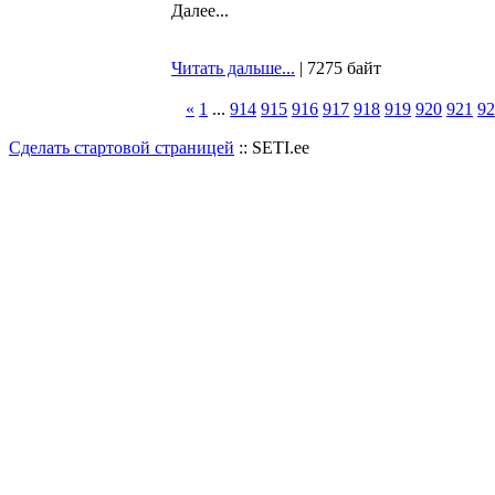
Далее...
Читать дальше...
| 7275 байт
«
1
...
914
915
916
917
918
919
920
921
92
Сделать стартовой страницей
:: SETI.ee