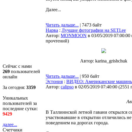
Далее...
Читать дальше...
| 7473 байт
Нарва
:
Лучшие фотографии на SETI.ee
Автор:
MONMOON
в 03/05/2019 07:00:00
прочтений
)
Автор: karina_grishchuk
Сейчас с нами
269
пользователей
Читать дальше...
| 950 байт
онлайн
Эстония
:
ВИДЕО: Американские машины 
Автор:
calipso
в 02/05/2019 07:40:00
(
2551 
За сегодня:
3359
Уникальных
Ав
пользователей за
последние сутки:
В Таллиннской летной гавани открылся с
9429
участвовавшие в открытии отличились н
поведением на дорогах города.
далее...
Счетчики