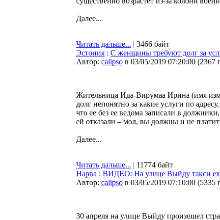
существенно возрастет из-за колонн воен
Далее...
Читать дальше...
| 3466 байт
Эстония
:
С женщины требуют долг за усл
Автор:
calipso
в 03/05/2019 07:20:00
(
2367 
Жительница Ида-Вирумаа Ирина (имя изме
долг непонятно за какие услуги по адресу,
что ее без ее ведома записали в должники,
ей отказали – мол, вы должны и не плати
Далее...
Читать дальше...
| 11774 байт
Нарва
:
ВИДЕО: На улице Выйду такси ех
Автор:
calipso
в 03/05/2019 07:10:00
(
5335 
30 апреля на улице Выйду произошел стр