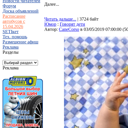
Новости читателей
Далее...
Форум
Доска объявлений
Расписание
Читать дальше...
| 3724 байт
автобусов с
Юмор
:
Говорят дети
15.04.2026
Автор:
CaneCorso
в 03/05/2019 07:00:00
(
5
SETIкет
Тех. помощь
Размещение афиш
Реклама
Разделы
Реклама