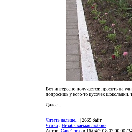
Вот интересно получается: просить на ули
попросишь у кого-то кусочек шоколадки, т
Далее...
Читать дальше...
| 2665 байт
Чтиво
:
Незабываемая любовь
Автор:
CaneCorso
в 16/04/2018 07:00:00
(
3