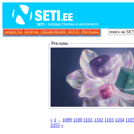
Реклама
«
1
...
1099
1100
1101
1102
1103
1104
110
3355
»