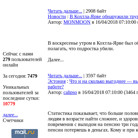
Читать дальше...
| 2908 байт
Новости
:
В Кохтла-Ярве обнаружили труп
Автор:
MONMOON
в 16/04/2018 07:10:00
В воскресенье утром в Кохтла-Ярве был о
полагать, что подростка убили.
Сейчас с нами
279
пользователей
Далее...
онлайн
Читать дальше...
| 3597 байт
За сегодня:
7479
Эстония
:
Что и на сколько выгоднее — вы
работе?
Уникальных
Автор:
calipso
в 16/04/2018 07:10:00
(
3464 
пользователей за
последние сутки:
10779
Статистика показывает, что больше пол
далее...
людям в возрасте найти сложнее, и здоров
Счетчики
повременив с выходом на пенсию три года
пенсии потеряешь в деньгах. Кому и при 