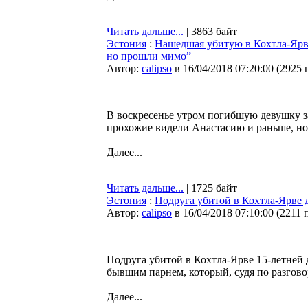
Читать дальше...
| 3863 байт
Эстония
:
Нашедшая убитую в Кохтла-Ярве
но прошли мимо”
Автор:
calipso
в 16/04/2018 07:20:00
(
2925 
В воскресенье утром погибшую девушку з
прохожие видели Анастасию и раньше, н
Далее...
Читать дальше...
| 1725 байт
Эстония
:
Подруга убитой в Кохтла-Ярве 
Автор:
calipso
в 16/04/2018 07:10:00
(
2211 
Подруга убитой в Кохтла-Ярве 15-летней 
бывшим парнем, который, судя по разгово
Далее...