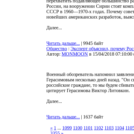
перехватить подавляющее большинство ра
России, на вооружении Сирии стоят компл
СССР в 1960—1970-х годах. Почему совет
новейших американских разработок, выяс
Далее...
Читать дальше...
| 9945 байт
Общество
:
Эксперт объяснил, почему Рос
Автор:
MONMOON
в 15/04/2018 07:10:00
Военный обозреватель напомнил заявлени
Герасимовым несколько дней назад. "Он ск
российские граждане, то мы будем сбивать
цитирует Герасимова Виктор Литовкин.
Далее...
Читать дальше...
| 1637 байт
«
1
...
1099
1100
1101
1102
1103
1104
110
3355
»