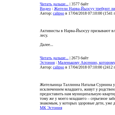
Читать дальше...
| 3577 байт
Видео
:
Жители Нарва-Йыэсуу требуют ли
Автор:
calipso
в 17/04/2018 07:10:00
(
1541 
Активисты в Нарва-Йыэсуу призывают вла
лесу.
Далее...
Читать дальше...
| 2673 байт
Эстония
:
Маленькому Арсению, которому 
Автор:
calipso
в 17/04/2018 07:10:00
(
2412 
Жительница Таллинна Наталья Сурнина уже 
исключением младшего, живут у родствен
предоставить нам муниципальную квартиру
тому же у моего младшего – серьезное за
знакомым, у которых здоровые дети, уже 
МК Эстония