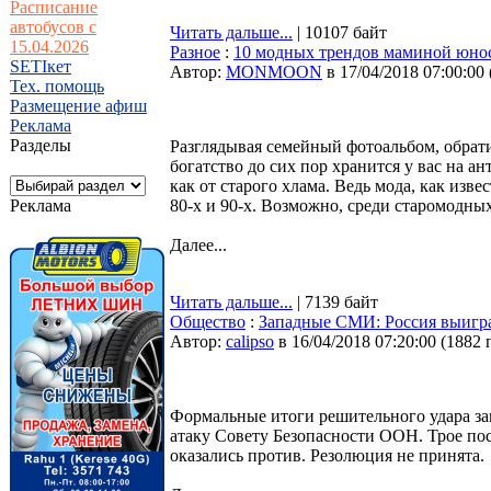
Расписание
автобусов с
Читать дальше...
| 10107 байт
15.04.2026
Разное
:
10 модных трендов маминой юнос
SETIкет
Автор:
MONMOON
в 17/04/2018 07:00:00
Тех. помощь
Размещение афиш
Реклама
Разделы
Разглядывая семейный фотоальбом, обрат
богатство до сих пор хранится у вас на ан
как от старого хлама. Ведь мода, как из
Реклама
80-х и 90-х. Возможно, среди старомодны
Далее...
Читать дальше...
| 7139 байт
Общество
:
Западные СМИ: Россия выигра
Автор:
calipso
в 16/04/2018 07:20:00
(
1882 
Формальные итоги решительного удара за
атаку Совету Безопасности ООН. Трое пос
оказались против. Резолюция не принята.