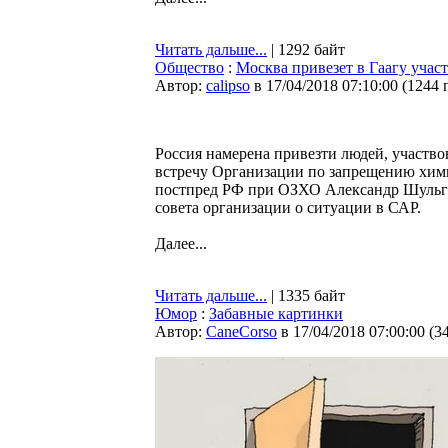
Читать дальше...
| 1292 байт
Общество
:
Москва привезет в Гаагу учас
Автор:
calipso
в 17/04/2018 07:10:00
(
1244 
Россия намерена привезти людей, участв
встречу Организации по запрещению хими
постпред РФ при ОЗХО Александр Шульги
совета организации о ситуации в САР.
Далее...
Читать дальше...
| 1335 байт
Юмор
:
Забавные картинки
Автор:
CaneCorso
в 17/04/2018 07:00:00
(
3