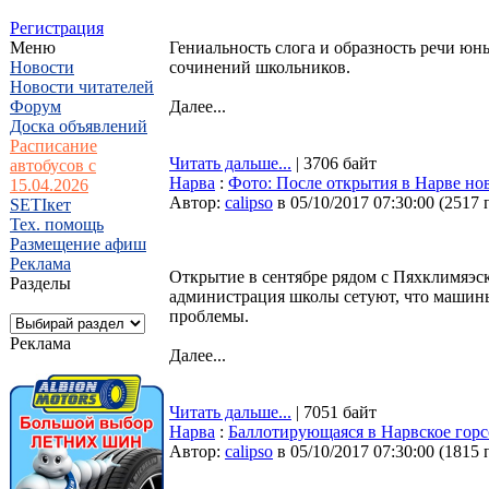
Регистрация
Меню
Гениальность слога и образность речи юн
Новости
сочинений школьников.
Новости читателей
Форум
Далее...
Доска объявлений
Расписание
Читать дальше...
| 3706 байт
автобусов с
Нарва
:
Фото: После открытия в Нарве но
15.04.2026
Автор:
calipso
в 05/10/2017 07:30:00
(
2517 
SETIкет
Тех. помощь
Размещение афиш
Реклама
Открытие в сентябре рядом с Пяхклимяэс
Разделы
администрация школы сетуют, что машины
проблемы.
Реклама
Далее...
Читать дальше...
| 7051 байт
Нарва
:
Баллотирующаяся в Нарвское горс
Автор:
calipso
в 05/10/2017 07:30:00
(
1815 