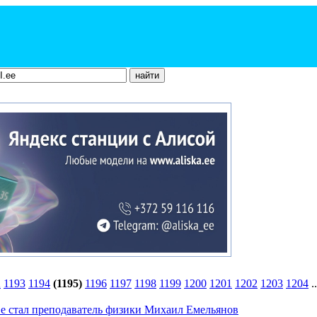
2
1193
1194
(1195)
1196
1197
1198
1199
1200
1201
1202
1203
1204
.
ве стал преподаватель физики Михаил Емельянов