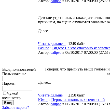
Автор:
calipso
в 06/10/2017 07:00:00
(
2577 
Детские утренники, а также различные к
причинам, на сцене случаются забавные к
Далее...
Читать дальше...
| 1249 байт
Разное
:
Видео: На что способно человечес
Автор:
calipso
в 06/10/2017 07:00:00
(
2723 
Говорят, что прыгнуть выше головы не
Вход пользователей
о
Пользователь:
Далее...
Пароль:
Чужой
Читать дальше...
| 2158 байт
компьютер
Юмор
:
Перлы из школьных сочинений
Автор:
calipso
в 06/10/2017 07:00:00
(
1573 
Забыли пароль?