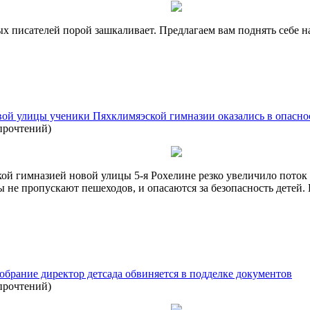
ых писателей порой зашкаливает. Предлагаем вам поднять себе 
вой улицы ученики Пяхклимяэской гимназии оказались в опасно
прочтений
)
кой гимназией новой улицы 5-я Рохелине резко увеличило поток
 не пропускают пешеходов, и опасаются за безопасность детей
обрание директор детсада обвиняется в подделке документов
прочтений
)