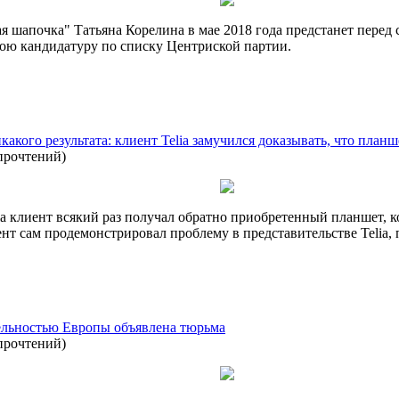
ая шапочка" Татьяна Корелина в мае 2018 года предстанет перед
вою кандидатуру по списку Центриской партии.
какого результата: клиент Telia замучился доказывать, что план
прочтений
)
 клиент всякий раз получал обратно приобретенный планшет, кот
ент сам продемонстрировал проблему в представительстве Telia, 
ельностью Европы объявлена тюрьма
прочтений
)