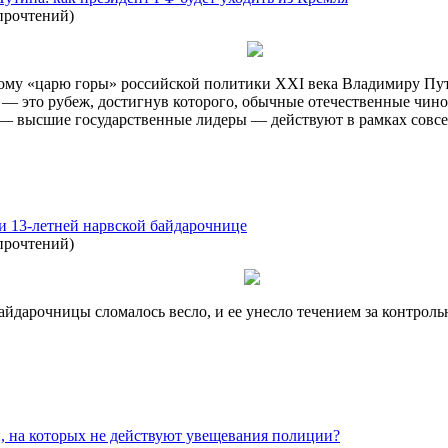
прочтений
)
нному «царю горы» российской политики ХХI века Владимиру Пу
 — это рубеж, достигнув которого, обычные отечественные чино
— высшие государственные лидеры — действуют в рамках совсе
и 13-летней нарвской байдарочнице
прочтений
)
айдарочницы сломалось весло, и ее унесло течением за контрол
, на которых не действуют увещевания полиции?