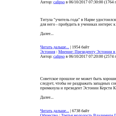
Автор:
calipso
в 06/10/2017 07:30:00
(
1764 
Титула "учитель года" в Нарве удостоил
для него - пробудить в учениках интерес к
Далее...
Читать дальше...
| 1954 байт
Эстония
:
Мнение: Президенту Эстонии в 
Автор:
calipso
в 06/10/2017 07:20:00
(
2574 
Советское прошлое не может быть хорошим
следует, чтобы не раздражать западных с
примкнула и президент Эстонии Керсти 
Далее...
Читать дальше...
| 6738 байт
Общество
:
Третья молодость Владимира П