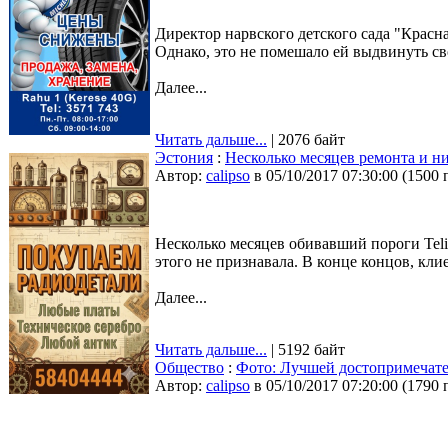
Директор нарвского детского сада "Красн
Однако, это не помешало ей выдвинуть с
Далее...
Читать дальше...
| 2076 байт
Эстония
:
Несколько месяцев ремонта и ни
Автор:
calipso
в 05/10/2017 07:30:00
(
1500 
Несколько месяцев обивавший пороги Telia
этого не признавала. В конце концов, кли
Далее...
Читать дальше...
| 5192 байт
Общество
:
Фото: Лучшей достопримечат
Автор:
calipso
в 05/10/2017 07:20:00
(
1790 