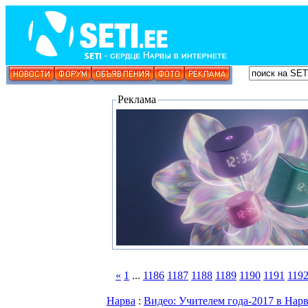
Реклама
«
1
...
1186
1187
1188
1189
1190
1191
119
Нарва
:
Видео: Учителем года-2017 в Нар