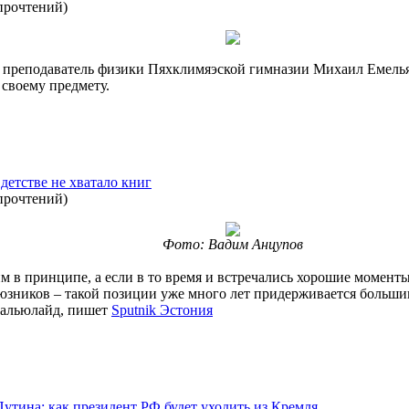
прочтений
)
ся преподаватель физики Пяхклимяэской гимназии Михаил Емель
 своему предмету.
детстве не хватало книг
прочтений
)
Фото: Вадим Анцупов
 в принципе, а если в то время и встречались хорошие моменты,
оюзников – такой позиции уже много лет придерживается больши
Кальюлайд, пишет
Sputnik Эстония
утина: как президент РФ будет уходить из Кремля