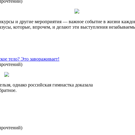
прочтений
)
онкурсы и другие мероприятия — важное событие в жизни каждог
азусы, которые, впрочем, и делают эти выступления незабываем
кое тело? Это завораживает!
прочтений
)
льзя, однако российская гимнастка доказала
братное.
прочтений
)