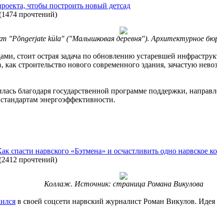
проекта, чтобы построить новый детсад
(
1474 прочтений
)
т "Põngerjate küla" ("Малышковая деревня"). Архитектурное бюр
ами, стоит острая задача по обновлению устаревшей инфраструк
, как строительство нового современного здания, зачастую нев
лась благодаря государственной программе поддержки, направл
стандартам энергоэффективности.
ак спасти нарвского «Бэтмена» и осчастливить одно нарвское к
(
2412 прочтений
)
Коллаж. Источник: страница Романа Викулова
лился
в своей соцсети нарвский журналист Роман Викулов. Идея 