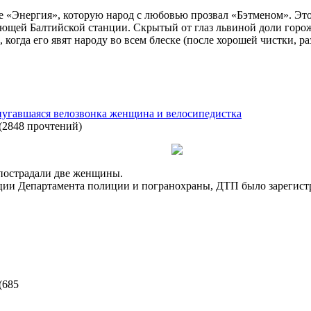
ре «Энергия», которую народ с любовью прозвал «Бэтменом». Эт
ющей Балтийской станции. Скрытый от глаз львиной доли горожа
огда его явят народу во всем блеске (после хорошей чистки, ра
пугавшаяся велозвонка женщина и велосипедистка
(
2848 прочтений
)
пострадали две женщины.
и Департамента полиции и погранохраны, ДТП было зарегистрир
(
685