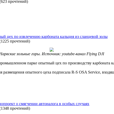
(
623 прочтений
)
ный цех по извлечению карбоната кальция из сланцевой золы
(
1225 прочтений
)
Нарвские зольные горы. Источник: youtube-канал Flying DJI
 промышленном парке опытный цех по производству карбоната ка
 размещения опытного цеха подписала R-S OSA Service, входяща
опроект о смягчении автоналога в особых случаях
(
1348 прочтений
)