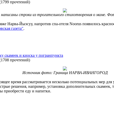
(
1799 прочтений
)
 написаны строки из трогательного стихотворения о маме. Фот
же Нарва-Йыэсуу, напротив спа-отеля Noorus появилось красно
вская газета"
.
у скамеек и киоска у погранпункта
(
1708 прочтений
)
Источник фото: Граница НАРВА-ИВАНГОРОД
оящее время рассматривается несколько потенциальных мер для
ыстрые решения, например, установка дополнительных скамеек, 
ы приобрести еду и напитки.