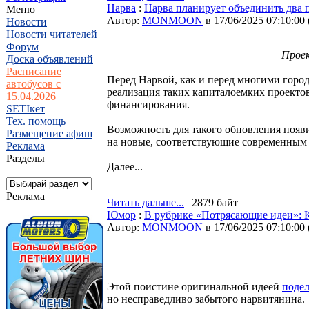
Нарва
:
Нарва планирует объединить два 
Меню
Автор:
MONMOON
в 17/06/2025 07:10:00
Новости
Новости читателей
Форум
Проек
Доска объявлений
Расписание
Перед Нарвой, как и перед многими город
автобусов с
реализация таких капиталоемких проектов
15.04.2026
финансирования.
SETIкет
Тех. помощь
Возможность для такого обновления появи
Размещение афиш
на новые, соответствующие современным 
Реклама
Разделы
Далее...
Реклама
Читать дальше...
| 2879 байт
Юмор
:
В рубрике «Потрясающие идеи»: К
Автор:
MONMOON
в 17/06/2025 07:10:00
Этой поистине оригинальной идеей
поде
но несправедливо забытого нарвитянина.