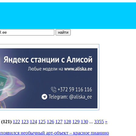
(121)
122
123
124
125
126
127
128
129
130
...
3355
»
появился необычный арт-объект – красное пианино