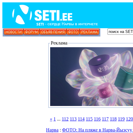
Реклама
«
1
...
112
113
114
115
116
117
118
119
120
Нарва
:
ФОТО: На пляже в Нарва-Йыэсуу 