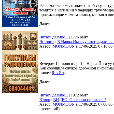
Речь, конечно же, о знаменитой скульпту
томится в изгнании у чадящих труб умира
проезжающие мимо машины, мечтая о дне, к
Далее...
Читать дальше...
| 1776 байт
Эстония
:
В Нарва-Йыэсуу пострадали ис
Автор:
MONMOON
в 17/06/2025 07:10:00
Вечером 15 июня в ДТП в Нарва-Йыэсуу 
Как сообщила служба дорожной информаци
пишет
Rus.Err
.
Далее...
Читать дальше...
| 1072 байт
Юмор
:
ВИДЕО: Он точно строитель?
Автор:
MONMOON
в 17/06/2025 07:00:00
прочтений
)