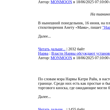
Автор:
MONMOON
в 18/06/2025 07:10:00
На пианино
В нынешний понедельник, 16 июня, на пля
стихотворения Анету «Мама», пишет
"Нар
Далее...
Читать дальше...
| 2032 байт
Нарва
:
Власти Нарвы обсуждают установк
Автор:
MONMOON
в 18/06/2025 07:10:00
По словам мэра Нарвы Катри Райк, в наст
границе. Среди них есть как простые и б
торгового киоска, где ожидающие могли б
Далее...
Читать дальше...
| 1455 байт