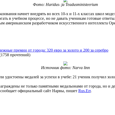
Фото: Haridus- ja Teadusministeerium
зования начнет внедрять во всех 10-х и 11-х классах школ модел
ать в учебном процессе, но не давать ученикам готовые ответы.
пным американским разработчиком искусственного интеллекта O
жные премии от города: 320 евро за золото и 200 за серебро
(
1758 прочтений
)
Источник фото: Narva linn
ли удостоены медалей за успехи в учебе: 21 ученик получил зол
аграждены не только памятными медальонами от города, но и д
, сообщает официальный сайт Нарвы, пишет
Rus.Err
.