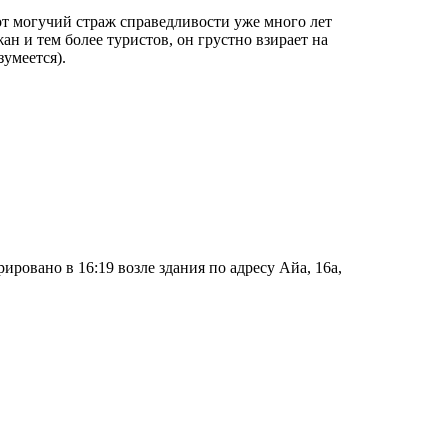
от могучий страж справедливости уже много лет
н и тем более туристов, он грустно взирает на
зумеется).
овано в 16:19 возле здания по адресу Айа, 16a,