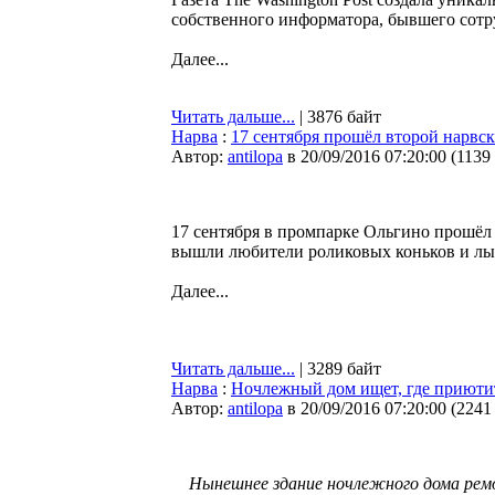
собственного информатора, бывшего сот
Далее...
Читать дальше...
| 3876 байт
Нарва
:
17 сентября прошёл второй нарвс
Автор:
antilopa
в 20/09/2016 07:20:00
(
1139
17 сентября в промпарке Ольгино прошёл 
вышли любители роликовых коньков и лы
Далее...
Читать дальше...
| 3289 байт
Нарва
:
Ночлежный дом ищет, где приюти
Автор:
antilopa
в 20/09/2016 07:20:00
(
2241
Нынешнее здание ночлежного дома рем