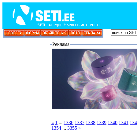
Реклама
«
1
...
1336
1337
1338
1339
1340
1341
134
1354
...
3355
»