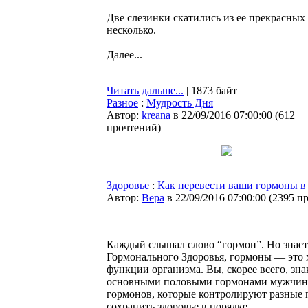
Две слезинки скатились из ее прекрасных
несколько.
Далее...
Читать дальше...
| 1873 байт
Разное
:
Мудрость Дня
Автор:
kreana
в 22/09/2016 07:00:00
(
612
прочтений
)
Здоровье
:
Как перевести ваши гормоны 
Автор:
Bepa
в 22/09/2016 07:00:00
(
2395 п
Каждый слышал слово “гормон”. Но знаете
Гормонального Здоровья, гормоны — это 
функции организма. Вы, скорее всего, зн
основными половыми гормонами мужчин и
гормонов, которые контролируют разные 
сохранить здоровье в порядке.