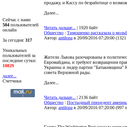
продажу, и Кассу по безработице о возмо
Далее...
Сейчас с нами
504
пользователей
Читать дальше...
| 1920 байт
онлайн
Общество
:
Тимошенко рассказала о моль
Автор:
antilopa
в 20/09/2016 07:20:00
(
1321
За сегодня:
317
Уникальных
пользователей за
Жители Львова разочарованы в политическ
последние сутки:
Евромайдана, и требуют возвращения пра
10829
Украины и лидер партии "Батькивщина" Ю
совета Верховной рады.
далее...
Счетчики
Далее...
Читать дальше...
| 2136 байт
Общество
:
Постыдный прецедент америка
Автор:
antilopa
в 20/09/2016 07:20:00
(
997 
Газета The Washington Post создала уника