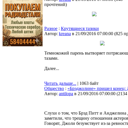
прочтений
)
Разное
:
Крутящиеся тазики
Автор:
kreana
в 21/09/2016 07:00:00
(
825 п
Темнокожий парень вытворяет потрясающ
тазами.
Далее...
Читать дальше...
| 1063 байт
Общество
:
«Брэджолине» пришел конец: Д
Автор:
antilopa
в 21/09/2016 07:00:00
(
2134
Слухи о том, что Брэд Питт и Анджелина
заметили, что трещину отношения актеров 
Говорят, Джоли безумствует из-за ревност