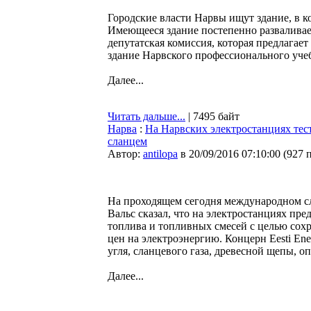
Городские власти Нарвы ищут здание, в 
Имеющееся здание постепенно разваливает
депутатская комиссия, которая предлагае
здание Нарвского профессионального учеб
Далее...
Читать дальше...
| 7495 байт
Нарва
:
На Нарвских электростанциях тес
сланцем
Автор:
antilopa
в 20/09/2016 07:10:00
(
927 
На проходящем сегодня международном сл
Вальс сказал, что на электростанциях пр
топлива и топливных смесей с целью сох
цен на электроэнергию. Концерн Eesti En
угля, сланцевого газа, древесной щепы, о
Далее...