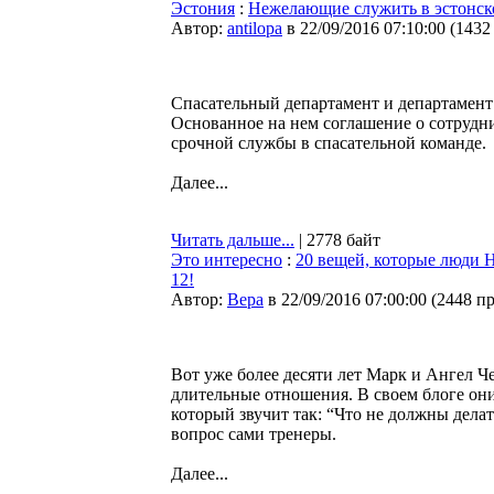
Эстония
:
Нежелающие служить в эстонско
Автор:
antilopa
в 22/09/2016 07:10:00
(
1432
Спасательный департамент и департамен
Основанное на нем соглашение о сотрудн
срочной службы в спасательной команде.
Далее...
Читать дальше...
| 2778 байт
Это интересно
:
20 вещей, которые люди 
12!
Автор:
Bepa
в 22/09/2016 07:00:00
(
2448 п
Вот уже более десяти лет Марк и Ангел 
длительные отношения. В своем блоге они
который звучит так: “Что не должны дела
вопрос сами тренеры.
Далее...