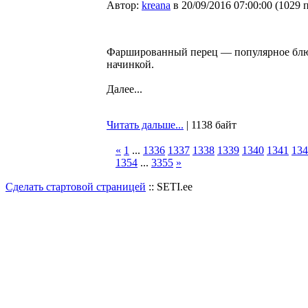
Автор:
kreana
в 20/09/2016 07:00:00
(
1029 
Фаршированный перец — популярное блюд
начинкой.
Далее...
Читать дальше...
| 1138 байт
«
1
...
1336
1337
1338
1339
1340
1341
134
1354
...
3355
»
Сделать стартовой страницей
:: SETI.ee