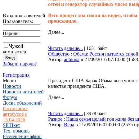
сетей и генератор случайных чисел выб
Весь процесс мы сняли на видео, чтобы
Вход пользователей
происходило.
Пользователь:
Далее...
Пароль:
Чужой
Читать дальше...
| 1631 байт
компьютер
Общество
:
Обама: Россия пытается силой
Автор:
antilopa
в 21/09/2016 07:10:00
(
1583
Забыли пароль?
Регистрация
Меню
Президент США Барак Обама выступил с 
Новости
качестве президента США.
Новости читателей
Форум
Далее...
Доска объявлений
Расписание
Читать дальше...
| 3978 байт
автобусов с
Разное
:
Наша семья целый год жила без ш
15.04.2026
Автор:
Bepa
в 21/09/2016 07:00:00
(
2555 п
SETIкет
Тех. помощь
Размещение афиш