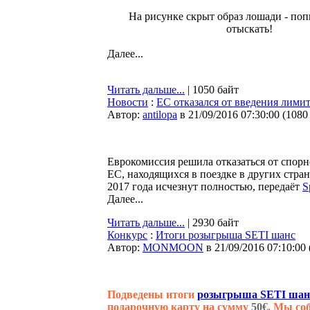
На рисунке скрыт образ лошади - поп
отыскать!
Далее...
Читать дальше...
| 1050 байт
Новости
:
ЕС отказался от введения лими
Автор:
antilopa
в 21/09/2016 07:30:00
(
1080
Еврокомиссия решила отказаться от спор
ЕС, находящихся в поездке в других стра
2017 года исчезнут полностью, передаёт
S
Далее...
Читать дальше...
| 2930 байт
Конкурс
:
Итоги розыгрыша SETI шанс
Автор:
MONMOON
в 21/09/2016 07:10:00
Подведены итоги
розыгрыша SETI шан
подарочную карту на сумму
50€
. Мы со