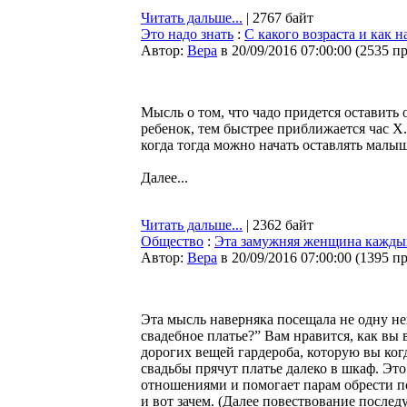
Читать дальше...
| 2767 байт
Это надо знать
:
С какого возраста и как 
Автор:
Bepa
в 20/09/2016 07:00:00
(
2535 п
Мысль о том, что чадо придется оставить 
ребенок, тем быстрее приближается час X.
когда тогда можно начать оставлять малыш
Далее...
Читать дальше...
| 2362 байт
Общество
:
Эта замужняя женщина каждый 
Автор:
Bepa
в 20/09/2016 07:00:00
(
1395 п
Эта мысль наверняка посещала не одну не
свадебное платье?” Вам нравится, как вы 
дорогих вещей гардероба, которую вы ког
свадьбы прячут платье далеко в шкаф. Эт
отношениями и помогает парам обрести п
и вот зачем. (Далее повествование последу