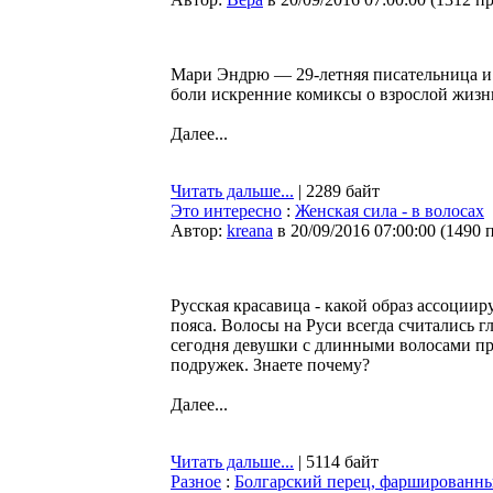
Мари Эндрю — 29-летняя писательница и 
боли искренние комиксы о взрослой жизни
Далее...
Читать дальше...
| 2289 байт
Это интересно
:
Женская сила - в волосах
Автор:
kreana
в 20/09/2016 07:00:00
(
1490 
Русская красавица - какой образ ассоциир
пояса. Волосы на Руси всегда считались 
сегодня девушки с длинными волосами п
подружек. Знаете почему?
Далее...
Читать дальше...
| 5114 байт
Разное
:
Болгарский перец, фаршированны