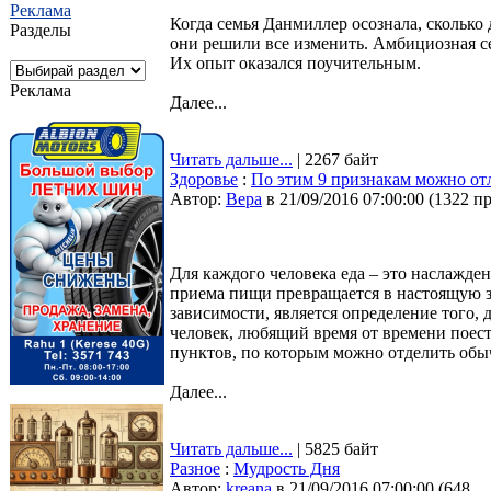
Реклама
Когда семья Данмиллер осознала, сколько 
Разделы
они решили все изменить. Амбициозная с
Их опыт оказался поучительным.
Реклама
Далее...
Читать дальше...
| 2267 байт
Здоровье
:
По этим 9 признакам можно от
Автор:
Bepa
в 21/09/2016 07:00:00
(
1322 п
Для каждого человека еда – это наслажден
приема пищи превращается в настоящую з
зависимости, является определение того,
человек, любящий время от времени поест
пунктов, по которым можно отделить обыч
Далее...
Читать дальше...
| 5825 байт
Разное
:
Мудрость Дня
Автор:
kreana
в 21/09/2016 07:00:00
(
648