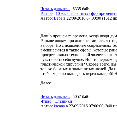
Читать дальше...
| 6335 байт
Разное
:
10 малоизвестных сфер применен
Автор:
Bepa
в 22/09/2016 07:00:00
(
1612 п
Давно прошли те времена, когда люди дума
Раньше людям приходилось мириться с не
выбора. Но с появлением современных те
вмешиваются в такие сферы, которые ран
прогрессивных технологий является пласт
чувствовать себя лучше. Но что первым п
пластической хирургии? Скорее всего, вы
только богатых и знаменитых людей. Да и 
чтобы хорошо выглядеть перед камерой! Н
Далее...
Читать дальше...
| 5057 байт
Чтиво
:
Слезинки
Автор:
kreana
в 22/09/2016 07:00:00
(
840 п