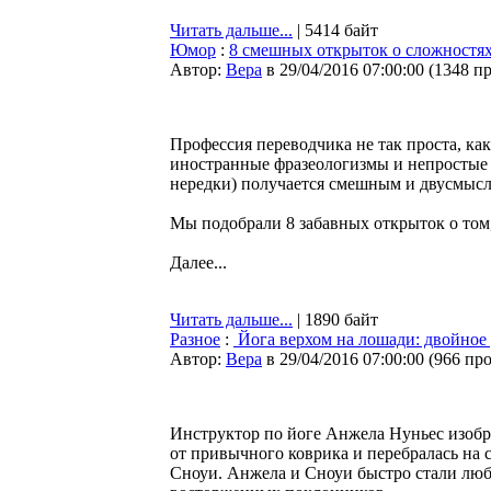
Читать дальше...
| 5414 байт
Юмор
:
8 смешных открыток о сложностях
Автор:
Bepa
в 29/04/2016 07:00:00
(
1348 п
Профессия переводчика не так проста, ка
иностранные фразеологизмы и непростые 
нередки) получается смешным и двусмыс
Мы подобрали 8 забавных открыток о том
Далее...
Читать дальше...
| 1890 байт
Разное
:
Йога верхом на лошади: двойное
Автор:
Bepa
в 29/04/2016 07:00:00
(
966 пр
Инструктор по йоге Анжела Нуньес изобр
от привычного коврика и перебралась на
Сноуи. Анжела и Сноуи быстро стали люб