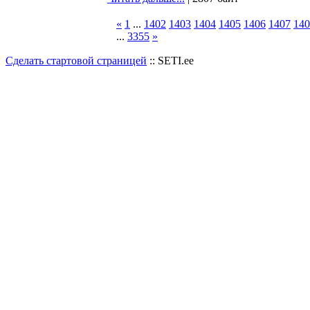
«
1
...
1402
1403
1404
1405
1406
1407
140
...
3355
»
Сделать стартовой страницей
:: SETI.ee