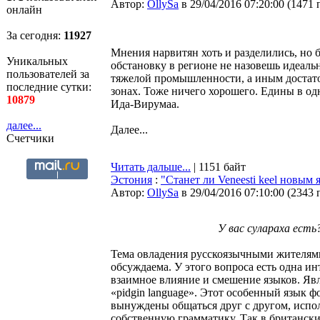
Автор:
OllySa
в 29/04/2016 07:20:00
(
1471 
онлайн
За сегодня:
11927
Мнения нарвитян хоть и разделились, но
Уникальных
обстановку в регионе не назовешь идеаль
пользователей за
тяжелой промышленности, а иным достато
последние сутки:
зонах. Тоже ничего хорошего. Едины в од
10879
Ида-Вирумаа.
далее...
Далее...
Счетчики
Читать дальше...
| 1151 байт
Эстония
:
"Станет ли Veneesti keel новым
Автор:
OllySa
в 29/04/2016 07:10:00
(
2343 
У вас сулараха ест
Тема овладения русскоязычными жителям
обсуждаема. У этого вопроса есть одна ин
взаимное влияние и смешение языков. Явл
«pidgin language». Этот особенный язык ф
вынуждены общаться друг с другом, испо
собственную грамматику. Так в британски