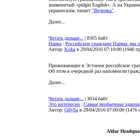
знаменитый «pidgin English». А на Украин
украинским, пишет
"Вечерка"
.
Далее...
Читать дальше...
| 8305 байт
Нарва
:
Российские граждане Нарвы: мы х
Автор:
Koka
в 29/04/2016 07:10:00
(
1940 п
Проживающие в Эстонии российские гражд
Об этом в очередной раз напомнили граж
Далее...
Читать дальше...
| 3034 байт
Это интересно
:
Самые необычные здания
Автор:
OllySa
в 29/04/2016 07:00:00
(
1476 
Aldar Headquar