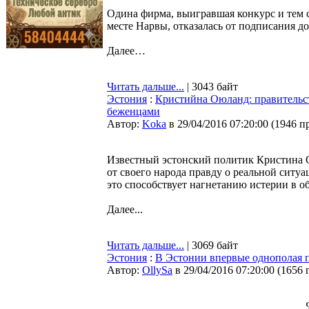
Одина фирма, выигравшая конкурс и тем 
месте Нарвы, отказалась от подписания до
Далее…
Читать дальше...
| 3043 байт
Эстония
:
Кристийна Оюланд: правительст
беженцами
Автор:
Koka
в 29/04/2016 07:20:00
(
1946 п
Известный эстонский политик Кристина О
от своего народа правду о реальной сит
это способствует нагнетанию истерии в о
Далее...
Читать дальше...
| 3069 байт
Эстония
:
В Эстонии впервые однополая п
Автор:
OllySa
в 29/04/2016 07:20:00
(
1656 