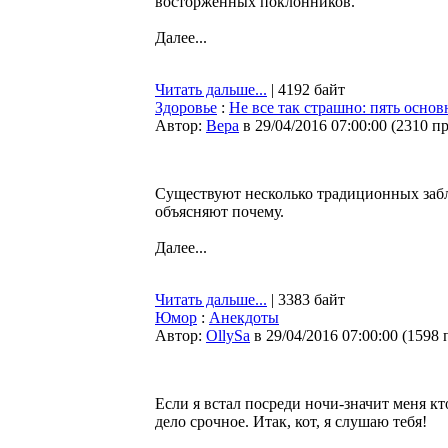
восторженных поклонников.
Далее...
Читать дальше...
| 4192 байт
Здоровье
:
Не все так страшно: пять осно
Автор:
Bepa
в 29/04/2016 07:00:00
(
2310 п
Существуют несколько традиционных забл
объясняют почему.
Далее...
Читать дальше...
| 3383 байт
Юмор
:
Анекдоты
Автор:
OllySa
в 29/04/2016 07:00:00
(
1598 
Если я встал посреди ночи-значит меня кто
дело срочное. Итак, кот, я слушаю тебя!