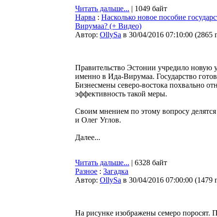
Читать дальше...
| 1049 байт
Нарва
:
Насколько новое пособие государс
Вирумаа? (+ Видео)
Автор:
OllySa
в 30/04/2016 07:10:00
(
2865 
Правительство Эстонии учредило новую ус
именно в Ида-Вирумаа. Государство готов
Бизнесмены северо-востока похвально отн
эффективность такой меры.
Своим мнением по этому вопросу делятс
и Олег Углов.
Далее...
Читать дальше...
| 6328 байт
Разное
:
Загадка
Автор:
OllySa
в 30/04/2016 07:00:00
(
1479 
На рисунке изображены семеро поросят.