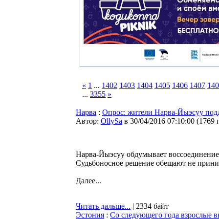
«
1
...
1402
1403
1404
1405
1406
1407
140
...
3355
»
Нарва
:
Опрос: жители Нарва-Йыэсуу под
Автор:
OllySa
в 30/04/2016 07:10:00
(
1769 
Нарва-Йыэсуу обдумывает воссоединение 
Судьбоносное решение обещают не приним
Далее...
Читать дальше...
| 2334 байт
Эстония
:
Со следующего года взрослые в