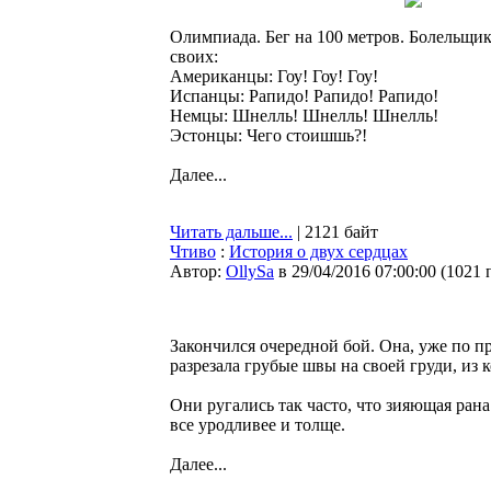
Олимпиада. Бег на 100 метров. Болельщи
своих:
Американцы: Гоу! Гоу! Гоу!
Испанцы: Рапидо! Рапидо! Рапидо!
Немцы: Шнелль! Шнелль! Шнелль!
Эстонцы: Чего стоишшь?!
Далее...
Читать дальше...
| 2121 байт
Чтиво
:
История о двух сердцах
Автор:
OllySa
в 29/04/2016 07:00:00
(
1021 
Закончился очередной бой. Она, уже по п
разрезала грубые швы на своей груди, из 
Они ругались так часто, что зияющая рана
все уродливее и толще.
Далее...