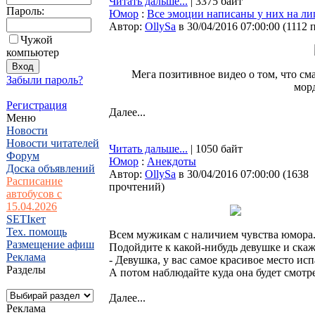
Читать дальше...
| 3375 байт
Пароль:
Юмор
:
Все эмоции написаны у них на ли
Автор:
OllySa
в 30/04/2016 07:00:00
(
1112 
Чужой
компьютер
Мега позитивное видео о том, что см
Забыли пароль?
мор
Регистрация
Далее...
Меню
Новости
Новости читателей
Читать дальше...
| 1050 байт
Форум
Юмор
:
Анекдоты
Доска объявлений
Автор:
OllySa
в 30/04/2016 07:00:00
(
1638
Расписание
прочтений
)
автобусов с
15.04.2026
SETIкет
Тех. помощь
Всем мужикам с наличием чувства юмора
Размещение афиш
Подойдите к какой-нибудь девушке и скаж
Реклама
- Девушка, у вас самое красивое место исп
Разделы
А потом наблюдайте куда она будет смотр
Далее...
Реклама