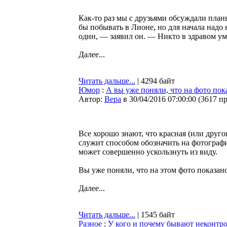
Как-то раз мы с друзьями обсуждали планы
бы побывать в Лионе, но для начала надо
один, — заявил он. — Никто в здравом уме
Далее...
Читать дальше...
| 4294 байт
Юмор
:
А вы уже поняли, что на фото по
Автор:
Bepa
в 30/04/2016 07:00:00
(
3617 п
Все хорошо знают, что красная (или друго
служит способом обозначить на фотограф
может совершенно ускользнуть из виду.
Вы уже поняли, что на этом фото показа
Далее...
Читать дальше...
| 1545 байт
Разное
:
У кого и почему бывают неконтр