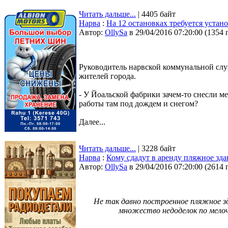
Читать дальше...
| 4405 байт
Нарва
:
На 12 остановках требуется уста
Автор:
OllySa
в 29/04/2016 07:20:00
(
1354 
Руководитель нарвской коммунальной сл
жителей города.
- У Йоальской фабрики зачем-то снесли м
работы там под дождем и снегом?
Далее...
Читать дальше...
| 3228 байт
Нарва
:
Кому сдадут в аренду пляжное зда
Автор:
OllySa
в 29/04/2016 07:20:00
(
2614 
Не так давно построенное пляжное з
множество недоделок по мело