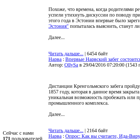
Похоже, что времена, когда родителями р
успели утихнуть дискуссии по поводу прин
этого года в Эстонии впервые было заре
Эстония"
попыталась выяснить, станут ли 
Далее...
Читать дальше...
| 6454 байт
Нарва
:
Впервые Нарвский забег состоитс
Автор:
OllySa
в 29/04/2016 07:20:00
(
1543 
Дистанции Кренгольмского забега пройду
1857 году, которая в данное время закрыт
уникальная возможность пробежать или п
промышленного комплекса.
Далее...
Читать дальше...
| 2164 байт
Сейчас с нами
Нарва
:
Опрос: Как вы считаете, Ида-Вир
171
пользователей