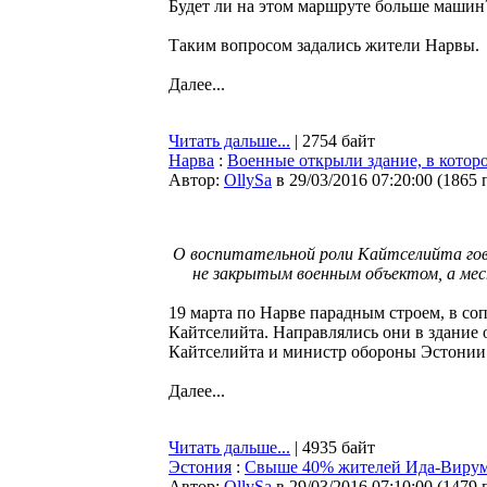
Будет ли на этом маршруте больше машин
Таким вопросом задались жители Нарвы.
Далее...
Читать дальше...
| 2754 байт
Нарва
:
Военные открыли здание, в котор
Автор:
OllySa
в 29/03/2016 07:20:00
(
1865 
О воспитательной роли Кайтселийта гов
не закрытым военным объектом, а мест
19 марта по Нарве парадным строем, в с
Кайтселийта. Направлялись они в здание о
Кайтселийта и министр обороны Эстони
Далее...
Читать дальше...
| 4935 байт
Эстония
:
Свыше 40% жителей Ида-Вирума
Автор:
OllySa
в 29/03/2016 07:10:00
(
1479 