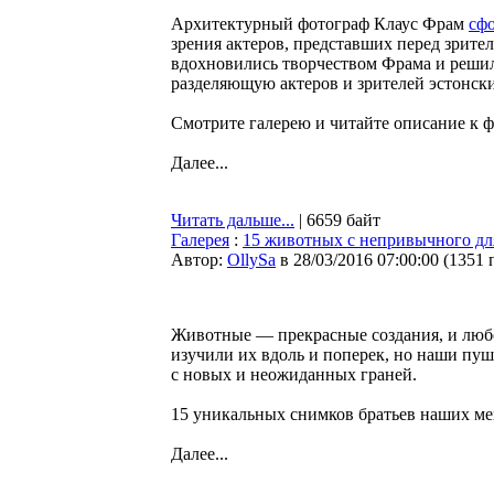
Архитектурный фотограф Клаус Фрам
сф
зрения актеров, представших перед зрите
вдохновились творчеством Фрама и решили
разделяющую актеров и зрителей эстонски
Смотрите галерею и читайте описание к ф
Далее...
Читать дальше...
| 6659 байт
Галерея
:
15 животных с непривычного для
Автор:
OllySa
в 28/03/2016 07:00:00
(
1351 
Животные — прекрасные создания, и любов
изучили их вдоль и поперек, но наши пуш
с новых и неожиданных граней.
15 уникальных снимков братьев наших ме
Далее...