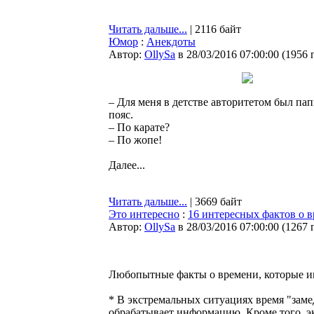
Читать дальше...
| 2116 байт
Юмор
:
Анекдоты
Автор:
OllySa
в 28/03/2016 07:00:00
(
1956 
– Для меня в детстве авторитетом был па
пояс.
– По карате?
– По жoпe!
Далее...
Читать дальше...
| 3669 байт
Это интересно
:
16 интересных фактов о 
Автор:
OllySa
в 28/03/2016 07:00:00
(
1267 
Любопытные факты о времени, которые ин
* В экстремальных ситуациях время "замед
обрабатывает информацию. Кроме того, э