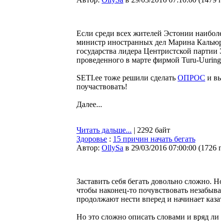
Если среди всех жителей Эстонии наибол
министр иностранных дел Марина Кальюра
государства лидера Центристской партии 
проведенного в марте фирмой Turu-Uuringud
SETI.ee тоже решили сделать
ОПРОС
и вы
поучаствовать!
Далее...
Читать дальше...
| 2292 байт
Здоровье
:
15 причин начать бегать
Автор:
OllySa
в 29/03/2016 07:00:00
(
1726 
Заставить себя бегать довольно сложно. Н
чтобы наконец-то почувствовать незабывае
продолжают нести вперед и начинает казат
Но это сложно описать словами и вряд ли