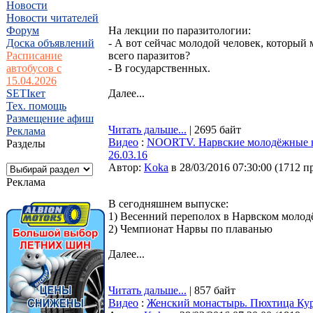
Новости
Новости читателей
Форум
На лекции по паразитологии:
Доска объявлений
- А вот сейчас молодой человек, который
Расписание
всего паразитов?
автобусов с
- В государственных.
15.04.2026
SETIкет
Далее...
Тех. помощь
Размещение афиш
Читать дальше...
| 2695 байт
Реклама
Видео
:
NOORTV. Нарвские молодёжные н
Разделы
26.03.16
Автор:
Koka
в 28/03/2016 07:30:00
(
1712 п
Реклама
В сегодняшнем выпуске:
1) Весенний переполох в Нарвском моло
2) Чемпионат Нарвы по плаванью
Далее...
Читать дальше...
| 857 байт
Видео
:
Женский монастырь. Пюхтица Кур