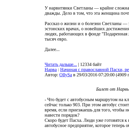
У нарвитянки Светланы — крайне сложная
дважды. Дело в том, что эта женщина поч
Рассказ о жизни и о болезни Светланы — 
эстонских врачах, о новейших достижения
людях, работающих в фонде ”Подаренная 
тысяч евро.
Далее...
Читать дальше...
| 12334 байт
Нарва
:
Начиная с православной Пасхи, р
Автор:
OllySa
в 29/03/2016 07:20:00
(
4909 
Билет от Нарвы
- Что будет с автобусным маршрутом на к
сейчас только 903. При этом автобус стоит
время, если приезжаешь для того, чтобы н
навести порядок?
Скоро будет Пасха. Люди уже готовятся к
автобусное предприятие, которое теперь 