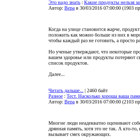
Это надо знать
:
Какие продукты нельзя з
Автор:
Bepa
в 30/03/2016 07:00:00
(
1903 п
Когда на улице становится жарче, продук
положить как можно больше из них в моро
чтобы каждый раз не готовить, а просто р
Но ученые утверждают, что некоторые про
вашем здоровье или продукты потеряют св
список продуктов.
Далее...
Читать дальше...
| 2460 байт
Разное
:
Тест. Насколько хороша ваша пам
Автор:
Bepa
в 30/03/2016 07:00:00
(
2103 п
Многие люди неадекватно оценивают собс
дрянная память, хотя это не так. А кто-то
вызывает смех окружающих.