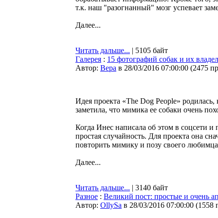
т.к. наш "разогнанный" мозг успевает за
Далее...
Читать дальше...
| 5105 байт
Галерея
:
15 фотографий собак и их владе
Автор:
Bepa
в 28/03/2016 07:00:00
(
2475 п
Идея проекта «The Dog People» родилась,
заметила, что мимика ее собаки очень пох
Когда Инес написала об этом в соцсети и
простая случайность. Для проекта она сна
повторить мимику и позу своего любимца
Далее...
Читать дальше...
| 3140 байт
Разное
:
Великий пост: простые и очень 
Автор:
OllySa
в 28/03/2016 07:00:00
(
1558 