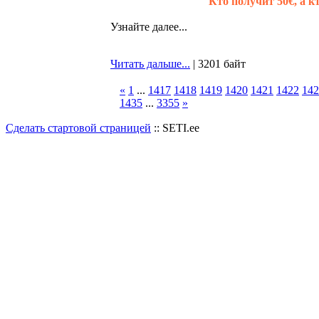
Кто получит 50€, а 
Узнайте далее...
Читать дальше...
| 3201 байт
«
1
...
1417
1418
1419
1420
1421
1422
142
1435
...
3355
»
Сделать стартовой страницей
:: SETI.ee