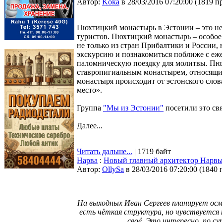
Автор:
Koka
в 28/03/2016 07:20:00
(
1819 п
Пюхтицкий монастырь в Эстонии – это не
туристов. Пюхтицкий монастырь – особо
не только из стран Прибалтики и России,
экскурсию и познакомиться поближе с еж
паломническую поездку для молитвы. Пю
ставропигиальным монастырем, относящи
монастыря происходит от эстонского слова
место».
Группа
"Мы из Эстонии"
посетили это свя
Далее...
Читать дальше...
| 1719 байт
Нарва
:
Новый главный архитектор Нарвы 
Автор:
OllySa
в 28/03/2016 07:20:00
(
1840 
На выходных Иван Сергеев планирует осм
есть чёткая структура, но чувствуется
своё. Это интересно, по су