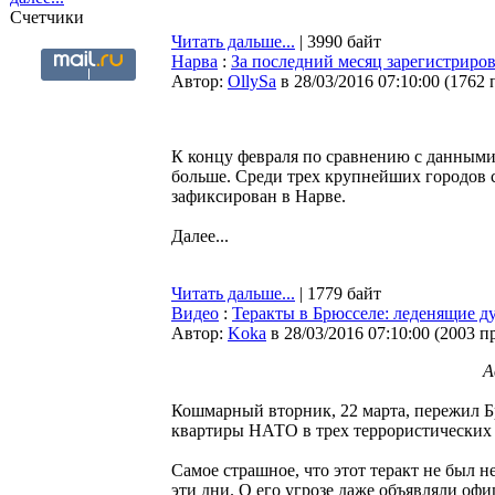
Счетчики
Читать дальше...
| 3990 байт
Нарва
:
За последний месяц зарегистриро
Автор:
OllySa
в 28/03/2016 07:10:00
(
1762 
К концу февраля по сравнению с данными 
больше. Среди трех крупнейших городов 
зафиксирован в Нарве.
Далее...
Читать дальше...
| 1779 байт
Видео
:
Теракты в Брюсселе: леденящие д
Автор:
Koka
в 28/03/2016 07:10:00
(
2003 п
А
Кошмарный вторник, 22 марта, пережил Б
квартиры НАТО в трех террористических а
Самое страшное, что этот теракт не был
эти дни. О его угрозе даже объявляли оф