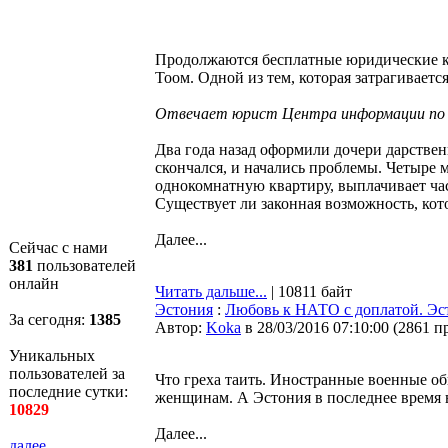
Продолжаются бесплатные юридические к
Тоом. Одной из тем, которая затрагиваетс
Отвечает юрист Центра информации по п
Два года назад оформили дочери дарстве
скончался, и начались проблемы. Четыре м
однокомнатную квартиру, выплачивает час
Существует ли законная возможность, кот
Далее...
Сейчас с нами
381
пользователей
онлайн
Читать дальше...
| 10811 байт
Эстония
:
Любовь к НАТО с доплатой. Эст
За сегодня:
1385
Автор:
Koka
в 28/03/2016 07:10:00
(
2861 п
Уникальных
пользователей за
Что греха таить. Иностранные военные о
последние сутки:
женщинам. А Эстония в последнее время в
10829
Далее...
далее...