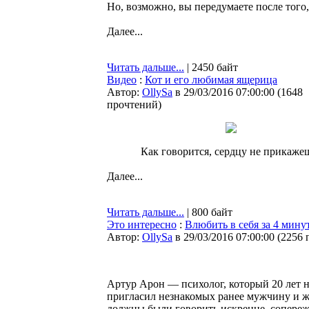
Но, возможно, вы передумаете после того,
Далее...
Читать дальше...
| 2450 байт
Видео
:
Кот и его любимая ящерица
Автор:
OllySa
в 29/03/2016 07:00:00
(
1648
прочтений
)
Как говорится, сердцу не прикаже
Далее...
Читать дальше...
| 800 байт
Это интересно
:
Влюбить в себя за 4 мину
Автор:
OllySa
в 29/03/2016 07:00:00
(
2256 
Артур Арон — психолог, который 20 лет 
пригласил незнакомых ранее мужчину и ж
должны были говорить искренне, сопережи