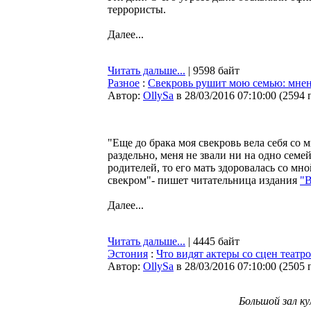
террористы.
Далее...
Читать дальше...
| 9598 байт
Разное
:
Свекровь рушит мою семью: мнени
Автор:
OllySa
в 28/03/2016 07:10:00
(
2594 
"Еще до брака моя свекровь вела себя со
раздельно, меня не звали ни на одно семе
родителей, то его мать здоровалась со мно
свекром"- пишет читательница издания
"В
Далее...
Читать дальше...
| 4445 байт
Эстония
:
Что видят актеры со сцен теат
Автор:
OllySa
в 28/03/2016 07:10:00
(
2505 
Большой зал к