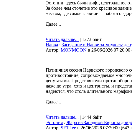
Эстонии: здесь были лифт, центральное о
За более чем столетие это красивое здани
местом, где самое главное — забота о здо
Далее...
Читать дальше...
| 1273 байт
Нарва
:
Заседание в Нарве затянулось: деп
Автор:
MONMOON
в 26/06/2026 07:20:00
Пятничная сессия Нарвского городского с
противостояние, сопровождаемое многоч
депутатами. Представители противоборст
даже до утра, хотя и центристы, и предст
надеются, что столь длительного марафона
Далее...
Читать дальше...
| 1444 байт
Эстония
:
Жара из Западной Европы дойд
Автор:
SETI.ee
в 26/06/2026 07:20:00
(
643 