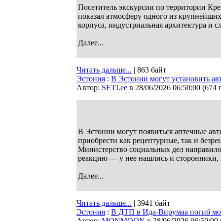
Посетитель экскурсии по территории Кре
показал атмосферу одного из крупнейши
корпуса, индустриальная архитектура и 
Далее...
Читать дальше...
| 863 байт
Эстония
:
В Эстонии могут установить ав
Автор:
SETI.ee
в 28/06/2026 06:50:00
(
674 
В Эстонии могут появиться аптечные авт
приобрести как рецептурные, так и безр
Министерство социальных дел направило
реакцию — у нее нашлись и сторонники,
Далее...
Читать дальше...
| 3941 байт
Эстония
:
В ДТП в Ида-Вирумаа погиб м
Автор:
MONMOON
в 28/06/2026 06:50:00