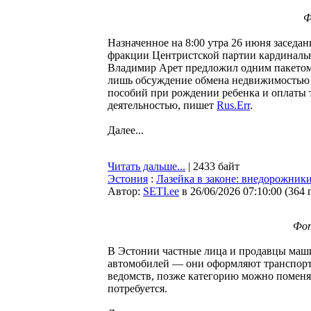
Ф
Назначенное на 8:00 утра 26 июня заседа
фракции Центристской партии кардинальн
Владимир Арет предложил одним пакетом 
лишь обсуждение обмена недвижимостью д
пособий при рождении ребенка и оплаты т
деятельностью, пишет
Rus.Err
.
Далее...
Читать дальше...
| 2433 байт
Эстония
:
Лазейка в законе: внедорожник
Автор:
SETI.ee
в 26/06/2026 07:10:00
(
364 
Фот
В Эстонии частные лица и продавцы маш
автомобилей — они оформляют транспортн
ведомств, позже категорию можно поменят
потребуется.