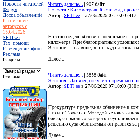
Новости читателей
Читать дальше...
| 907 байт
Форум
Новости
:
Километровый астероид пронесё
Доска объявлений
Автор:
SETI.ee
в 27/06/2026 07:10:00
(
417 
Расписание
автобусов с
15.04.2026
На этой неделе вблизи нашей планеты пр
SETIкет
километра. При благоприятных условиях 
Тех. помощь
Эстонии — главное, знать, куда и когда см
Размещение афиш
Реклама
Далее...
Разделы
Читать дальше...
| 3858 байт
Реклама
Эстония
:
Латвиец получил тюремный сро
Автор:
SETI.ee
в 27/06/2026 07:10:00
(
388 
Прокуратура предъявила обвинение в ко
Никите Ткаченко. Молодой человек отвеча
бокса, с помощью которого неустановлен
решению суда обвиняемый отправится за 
Далее...