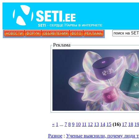
Реклама
«
1
...
7
8
9
10
11
12
13
14
15
(16)
17
18
1
Разное
:
Ученые выяснили, почему люди та