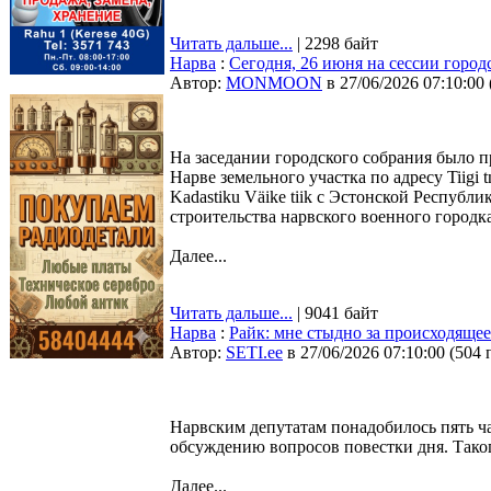
Читать дальше...
| 2298 байт
Нарва
:
Сегодня, 26 июня на сессии город
Автор:
MONMOON
в 27/06/2026 07:10:00
На заседании городского собрания было 
Нарве земельного участка по адресу Tiigi 
Kadastiku Väike tiik с Эстонской Республ
строительства нарвского военного город
Далее...
Читать дальше...
| 9041 байт
Нарва
:
Райк: мне стыдно за происходящее
Автор:
SETI.ee
в 27/06/2026 07:10:00
(
504 
Нарвским депутатам понадобилось пять ча
обсуждению вопросов повестки дня. Таког
Далее...