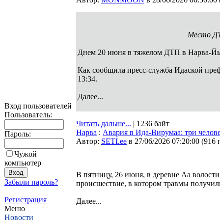
Место ДТ
Днем 20 июня в тяжелом ДТП в Нарва-Й
Как сообщила пресс-служба Идаской пре
13:34.
Далее...
Вход пользователей
Пользователь:
Читать дальше...
| 1236 байт
Нарва
:
Авария в Ида-Вирумаа: три челов
Пароль:
Автор:
SETI.ee
в 27/06/2026 07:20:00
(
916 
Чужой
компьютер
В пятницу, 26 июня, в деревне Аа волост
Забыли пароль?
происшествие, в котором травмы получили
Регистрация
Далее...
Меню
Новости