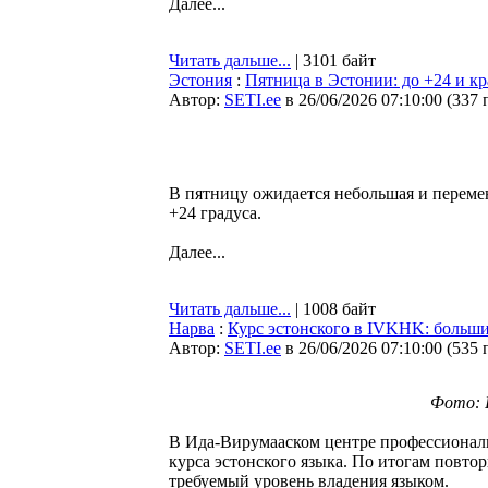
Далее...
Читать дальше...
| 3101 байт
Эстония
:
Пятница в Эстонии: до +24 и к
Автор:
SETI.ee
в 26/06/2026 07:10:00
(
337 
В пятницу ожидается небольшая и переме
+24 градуса.
Далее...
Читать дальше...
| 1008 байт
Нарва
:
Курс эстонского в IVKHK: больш
Автор:
SETI.ee
в 26/06/2026 07:10:00
(
535 
Фото: I
В Ида-Вирумааском центре профессионал
курса эстонского языка. По итогам повто
требуемый уровень владения языком.