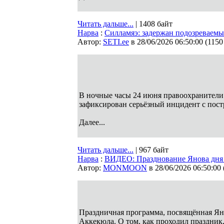
Читать дальше...
| 1408 байт
Нарва
:
Силламяэ: задержан подозреваемы
Автор:
SETI.ee
в 28/06/2026 06:50:00
(
1150
В ночные часы 24 июня правоохранители
зафиксирован серьёзный инцидент с пос
Далее...
Читать дальше...
| 967 байт
Нарва
:
ВИДЕО: Празднование Янова дня
Автор:
MONMOON
в 28/06/2026 06:50:00
Праздничная программа, посвящённая Ян
Аккекюла. О том, как проходил праздник