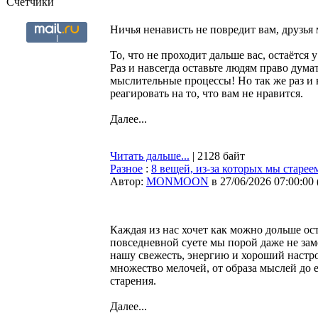
Счетчики
Ничья ненависть не повредит вам, друзья м
То, что не проходит дальше вас, остаётся у
Раз и навсегда оставьте людям право думат
мыслительные процессы! Но так же раз и н
реагировать на то, что вам не нравится.
Далее...
Читать дальше...
| 2128 байт
Разное
:
8 вещей, из-за которых мы старее
Автор:
MONMOON
в 27/06/2026 07:00:00
Каждая из нас хочет как можно дольше ос
повседневной суете мы порой даже не зам
нашу свежесть, энергию и хороший настро
множество мелочей, от образа мыслей до
старения.
Далее...