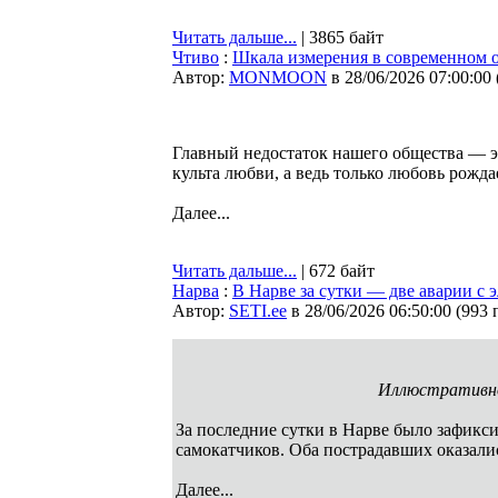
Читать дальше...
| 3865 байт
Чтиво
:
Шкала измерения в современном 
Автор:
MONMOON
в 28/06/2026 07:00:00
Главный недостаток нашего общества — э
культа любви, а ведь только любовь рожда
Далее...
Читать дальше...
| 672 байт
Нарва
:
В Нарве за сутки — две аварии с 
Автор:
SETI.ee
в 28/06/2026 06:50:00
(
993 
Иллюстративн
За последние сутки в Нарве было зафикс
самокатчиков. Оба пострадавших оказали
Далее...