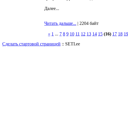
Далее...
Читать дальше...
| 2204 байт
«
1
...
7
8
9
10
11
12
13
14
15
(16)
17
18
1
Сделать стартовой страницей
:: SETI.ee