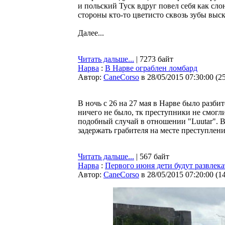
и польский Туск вдруг повел себя как сло
стороны кто-то цветисто сквозь зубы выск
Далее...
Читать дальше...
| 7273 байт
Нарва
:
В Нарве ограблен ломбард
Автор:
CaneCorso
в 28/05/2015 07:30:00
(
2
В ночь с 26 на 27 мая в Нарве было разб
ничего не было, тк преступники не смогл
подобный случай в отношении "Luutar". 
задержать грабителя на месте преступлени
Читать дальше...
| 567 байт
Нарва
:
Первого июня дети будут развлек
Автор:
CaneCorso
в 28/05/2015 07:20:00
(
1