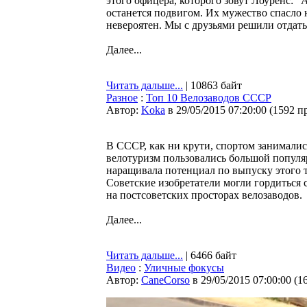
этого офицера, которого зовут Лоуренс: "
останется подвигом. Их мужество спасло н
невероятен. Мы с друзьями решили отдать
Далее...
Читать дальше...
| 10863 байт
Разное
:
Топ 10 Велозаводов СССР
Автор:
Koka
в 29/05/2015 07:20:00
(
1592 п
В СССР, как ни крути, спортом занимались
велотуризм пользовались большой попул
наращивала потенциал по выпуску этого т
Советские изобретатели могли гордиться 
на постсоветских просторах велозаводов.
Далее...
Читать дальше...
| 6466 байт
Видео
:
Уличные фокусы
Автор:
CaneCorso
в 29/05/2015 07:00:00
(
1