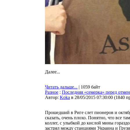
Далее...
Читать дальше...
| 1059 байт
Разное
:
Последняя «семерка» перед отме
Автор:
Koka
в 28/05/2015 07:30:00
(
1840 п
Прошедший в Риге слет пионеров и октяб
сказать, очень плохо. Понятно, что все т
коллег, с улыбкой до кислой мины горазд
застрял между станциями Украина и Грузия