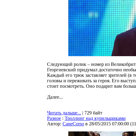
Следующий ролик – номер из Великобрита
Георгиевский придумал достаточно необыч
Каждый его трюк заставляет зрителей (в то
головы и переживать за героя. Его высту
стоит посмотреть. Оно подарит вам больш
Далее...
Читать дальше...
| 729 байт
Разное
:
Троллинг над курильщиками
Автор:
CaneCorso
в 28/05/2015 07:00:00
(
1