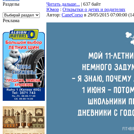
Разделы
Читать дальше...
| 637 байт
Юмор
:
Открытки о детях и родителях
Автор:
CaneCorso
в 29/05/2015 07:00:00
(
1
Реклама