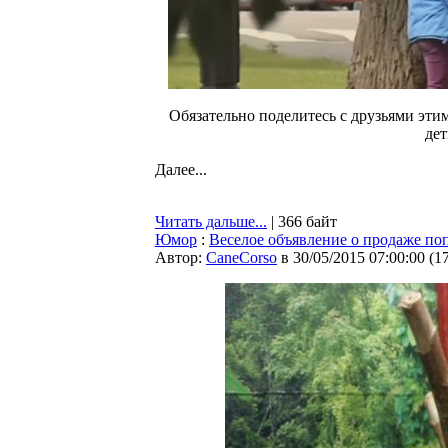
Обязательно поделитесь с друзьями этим
дет
Далее...
Читать дальше...
| 366 байт
Юмор
:
Веселое объявление о продаже по
Автор:
CaneCorso
в 30/05/2015 07:00:00
(
1