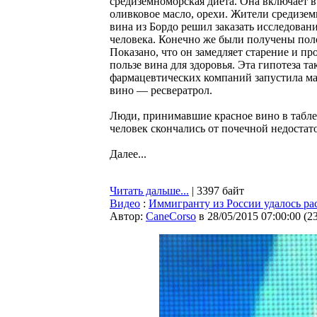
средиземноморская диета. Она включает в
оливковое масло, орехи. Жители средизе
вина из Бордо решил заказать исследовани
человека. Конечно же были получены пол
Показано, что он замедляет старение и п
пользе вина для здоровья. Эта гипотеза т
фармацевтических компаний запустила ма
вино — ресвератрол.
Люди, принимавшие красное вино в табле
человек скончались от почечной недостат
Далее...
Читать дальше...
| 3397 байт
Видео
:
Иммигранту из России удалось расс
Автор:
CaneCorso
в 28/05/2015 07:00:00
(
2