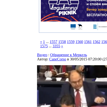
«
1
...
1557
1558
1559
1560
1561
1562
156
1575
...
3355
»
Видео
:
Обращение к Меркель
Автор:
CaneCorso
в 30/05/2015 07:20:00
(
2