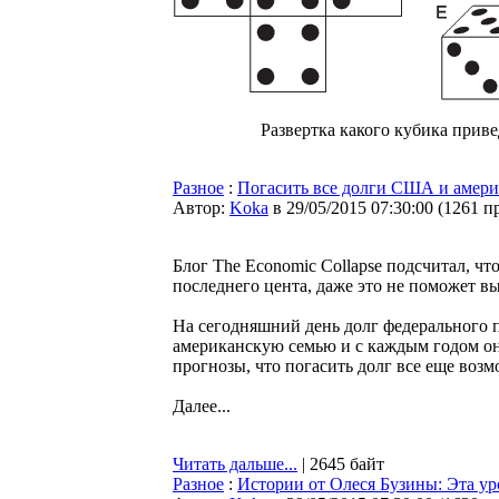
Развертка какого кубика приве
Разное
:
Погасить все долги США и амер
Автор:
Koka
в 29/05/2015 07:30:00
(
1261 п
Блог The Economic Collapse подсчитал, чт
последнего цента, даже это не поможет в
На сегодняшний день долг федерального п
американскую семью и с каждым годом он
прогнозы, что погасить долг все еще возм
Далее...
Читать дальше...
| 2645 байт
Разное
:
Истории от Олеся Бузины: Эта у