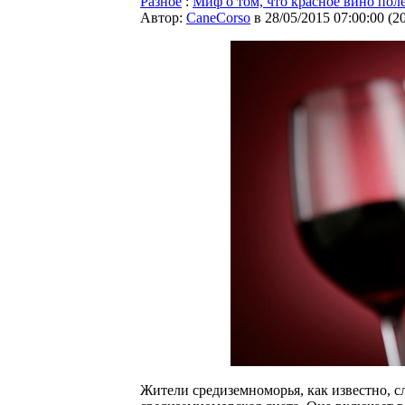
Разное
:
Миф о том, что красное вино пол
Автор:
CaneCorso
в 28/05/2015 07:00:00
(
2
Жители средиземноморья, как известно, с