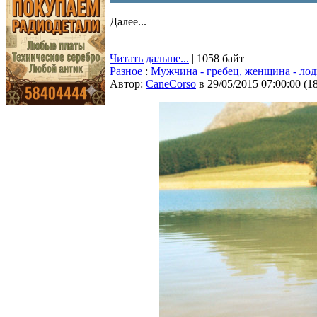
Далее...
Читать дальше...
| 1058 байт
Разное
:
Мужчина - гребец, женщина - лод
Автор:
CaneCorso
в 29/05/2015 07:00:00
(
1