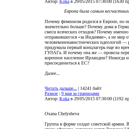
Автор:
Koka
в 29/05/2015 07:30:00
(
1630 п
Европа была самым несчастным 
Почему феминизм родился в Европе, но н
значительно больше? Почему дома в Герма
смеси всяческих отходов? Почему именно 
отправившегося «за Индиями», а не мир 
человеконенавистнических идеологий — 
придумала первый концлагерь еще во врем
ГУЛАГа. И почему она же — провела перв
коренное население Ирландии? Никогда не
присоединиться к ЕС?
Далее...
Читать дальше...
| 14241 байт
Разное
:
9 мая за границами
Автор:
Koka
в 29/05/2015 07:30:00
(
1192 п
Oxana Chelysheva
Группа в форме солдат советской армии. 