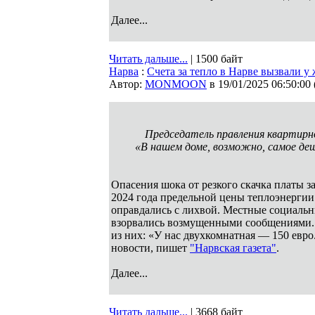
Далее...
Читать дальше...
| 1500 байт
Нарва
:
Счета за тепло в Нарве вызвали у
Автор:
MONMOON
в 19/01/2025 06:50:00
Председатель правления квартирн
«В нашем доме, возможно, самое деш
Опасения шока от резкого скачка платы з
2024 года предельной цены теплоэнергии 
оправдались с лихвой. Местные социальн
взорвались возмущенными сообщениями.
из них: «У нас двухкомнатная — 150 евро.
новости, пишет
"Нарвская газета"
.
Далее...
Читать дальше...
| 3668 байт