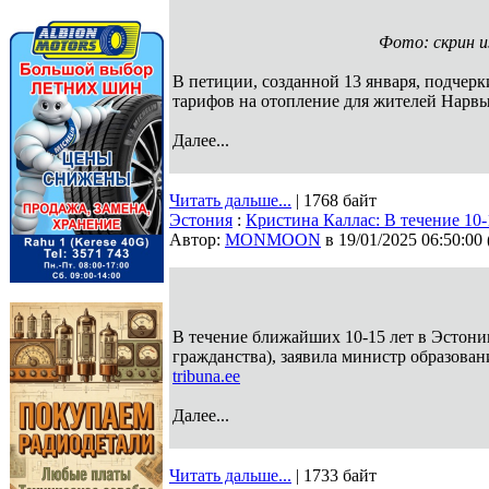
Фото: скрин и
В петиции, созданной 13 января, подчер
тарифов на отопление для жителей Нарв
Далее...
Читать дальше...
| 1768 байт
Эстония
:
Кристина Каллас: В течение 10-
Автор:
MONMOON
в 19/01/2025 06:50:00
В течение ближайших 10-15 лет в Эстонии
гражданства), заявила министр образован
tribuna.ee
Далее...
Читать дальше...
| 1733 байт