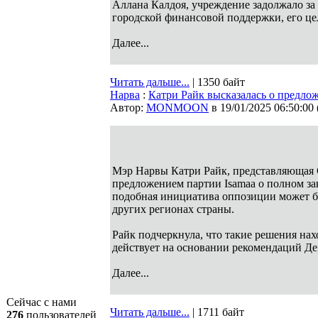
Аллана Калдоя, учреждение задолжало за а
городской финансовой поддержки, его це
Далее...
Читать дальше...
| 1350 байт
Нарва
:
Катри Райк высказалась о предлож
Автор:
MONMOON
в 19/01/2025 06:50:00
Мэр Нарвы Катри Райк, представляющая 
предложением партии Isamaa о полном за
подобная инициатива оппозиции может б
других регионах страны.
Райк подчеркнула, что такие решения нах
действует на основании рекомендаций Де
Далее...
Сейчас с нами
Читать дальше...
| 1711 байт
276
пользователей