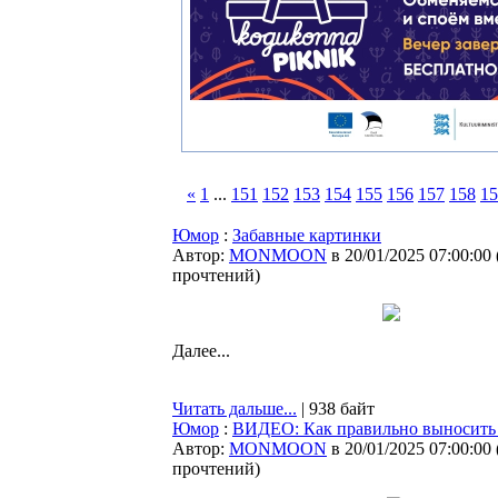
«
1
...
151
152
153
154
155
156
157
158
15
Юмор
:
Забавные картинки
Автор:
MONMOON
в 20/01/2025 07:00:00
прочтений
)
Далее...
Читать дальше...
| 938 байт
Юмор
:
ВИДЕО: Как правильно выносить 
Автор:
MONMOON
в 20/01/2025 07:00:00
прочтений
)