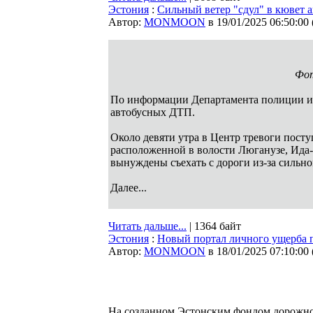
Эстония
:
Cильный ветер "сдул" в кювет 
Автор:
MONMOON
в 19/01/2025 06:50:00
Фо
По информации Департамента полиции и 
автобусных ДТП.
Около девяти утра в Центр тревоги пост
расположенной в волости Люганузе, Ида-
вынуждены съехать с дороги из-за сильно
Далее...
Читать дальше...
| 1364 байт
Эстония
:
Новый портал личного ущерба 
Автор:
MONMOON
в 18/01/2025 07:10:00
На созданном Эстонским фондом дорожног