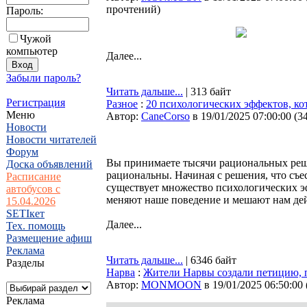
прочтений
)
Пароль:
Чужой
компьютер
Далее...
Забыли пароль?
Читать дальше...
| 313 байт
Регистрация
Разное
:
20 психологических эффектов, к
Меню
Автор:
CaneCorso
в 19/01/2025 07:00:00
(
3
Новости
Новости читателей
Форум
Вы принимаете тысячи рациональных реше
Доска объявлений
рациональны. Начиная с решения, что съе
Расписание
существует множество психологических эф
автобусов с
меняют наше поведение и мешают нам дей
15.04.2026
SETIкет
Далее...
Тех. помощь
Размещение афиш
Реклама
Читать дальше...
| 6346 байт
Разделы
Нарва
:
Жители Нарвы создали петицию, 
Автор:
MONMOON
в 19/01/2025 06:50:00
Реклама