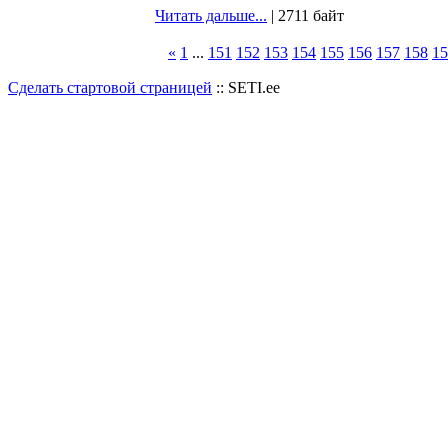
Читать дальше...
| 2711 байт
«
1
...
151
152
153
154
155
156
157
158
15
Сделать стартовой страницей
:: SETI.ee