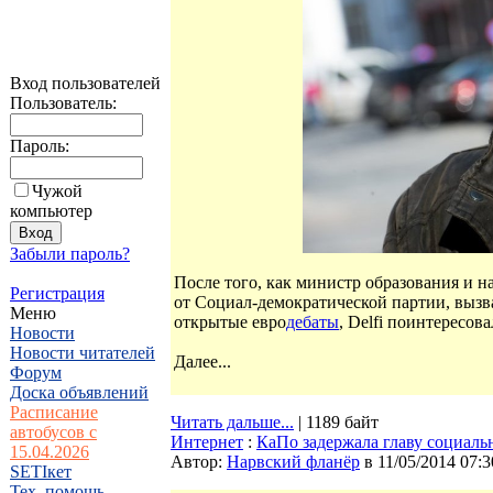
Вход пользователей
Пользователь:
Пароль:
Чужой
компьютер
Забыли пароль?
После того, как министр образования и 
Регистрация
от Социал-демократической партии, выз
Меню
открытые евро
дебаты
, Delfi поинтересов
Новости
Новости читателей
Далее...
Форум
Доска объявлений
Расписание
Читать дальше...
| 1189 байт
автобусов с
Интернет
:
КаПо задержала главу социаль
15.04.2026
Автор:
Нарвский фланёр
в 11/05/2014 07:3
SETIкет
Тех. помощь