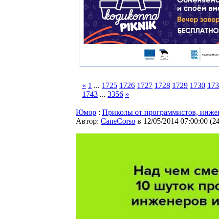
«
1
...
1725
1726
1727
1728
1729
1730
173
1743
...
3356
»
Юмор
:
Приколы от программистов, инже
Автор:
CaneCorso
в 12/05/2014 07:00:00
(
2