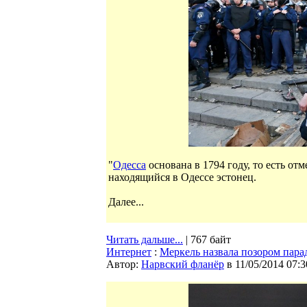
"
Одесса
основана в 1794 году, то есть отм
находящийся в Одессе эстонец.
Далее...
Читать дальше...
| 767 байт
Интернет
:
Меркель назвала позором пара
Автор:
Нарвский фланёр
в 11/05/2014 07:3