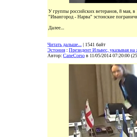
У группы российских ветеранов, 8 мая, в
"Ивангород - Нарва" эстонские погранич
Далее...
Читать дальше...
| 1541 байт
Эстония
:
Президент Ильвес, указывая на
Автор:
CaneCorso
в 11/05/2014 07:20:00
(
2