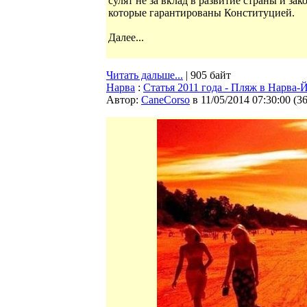
сулят не за вклад в развитие страны и зак
которые гарантированы Конституцией.
Далее...
Читать дальше...
| 905 байт
Нарва
:
Статья 2011 года - Пляж в Нарва-
Автор:
CaneCorso
в 11/05/2014 07:30:00
(
3