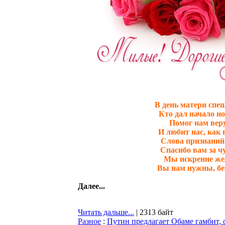
В день матери спе
Кто дал начало н
Помог нам веру
И любит нас, как 
Слова признаний
Спасибо вам за ч
Мы искренне жел
Вы нам нужны, бе
Далее...
Читать дальше...
| 2313 байт
Разное
:
Путин предлагает Обаме гамбит, о