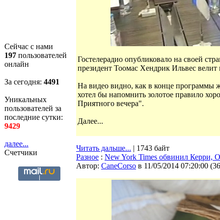
Сейчас с нами
197
пользователей
Гостелерадио опубликовало на своей стр
онлайн
президент Тоомас Хендрик Ильвес велит 
За сегодня:
4492
На видео видно, как в конце программы 
хотел бы напомнить золотое правило хоро
Уникальных
Приятного вечера".
пользователей за
последние сутки:
Далее...
9429
далее...
Читать дальше...
| 1743 байт
Счетчики
Разное
:
New York Times обвинил Керри, 
Автор:
CaneCorso
в 11/05/2014 07:20:00
(
3