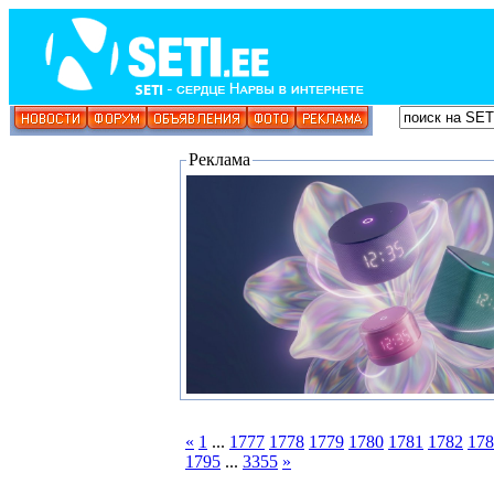
Реклама
«
1
...
1777
1778
1779
1780
1781
1782
178
1795
...
3355
»