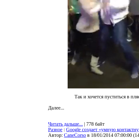
Так и хочется пуститься в пля
Далее...
Читать дальше...
| 778 байт
Разное
:
Google создает «умную контактн
Автор:
CaneCorso
в 18/01/2014 07:00:00
(
1