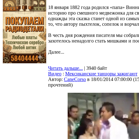
18 января 1882 года родился «папа» Вин
историю про смешного медвежонка для сво
однажды эта сказка станет одной из самы
то, что автору пыхтелок, сопелок и ворчал
В честь дня рождения писателя мы собра
захотелось ненадолго стать мишками и по
Далее...
Читать дальше...
| 3940 байт
Видео
:
Мексиканские танцоры зажигают
Автор:
CaneCorso
в 18/01/2014 07:00:00
(
1
прочтений
)