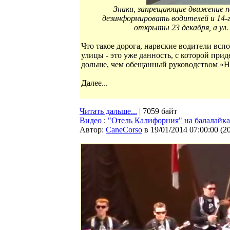
Знаки, запрещающие движение по
дезинформировать водителей и 14-го
открыты 23 декабря, а ул.
Что такое дорога, нарвские водители всп
улицы - это уже данность, с которой при
дольше, чем обещанный руководством «Н
Далее...
Читать дальше...
| 7059 байт
Видео
:
"Отель Калифорния" на балалайк
Автор:
CaneCorso
в 19/01/2014 07:00:00
(
2