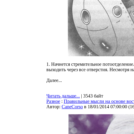
1. Начнется стремительное потоотделение.
выходить через все отверстия. Несмотря на
Далее...
Читать дальше...
| 3543 байт
Разное
:
Правильные мысли на основе во
Автор:
CaneCorso
в 18/01/2014 07:00:00
(
1