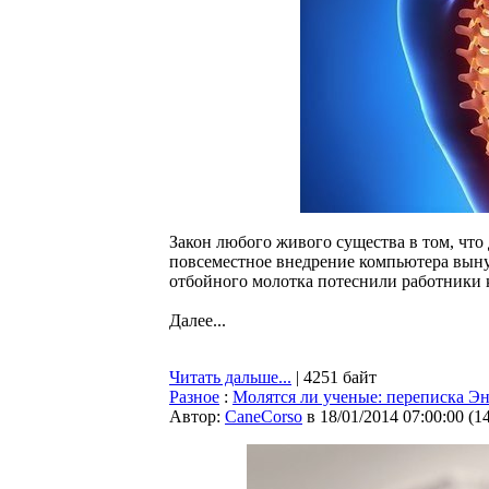
Закон любого живого существа в том, что
повсеместное внедрение компьютера выну
отбойного молотка потеснили работники 
Далее...
Читать дальше...
| 4251 байт
Разное
:
Молятся ли ученые: переписка Э
Автор:
CaneCorso
в 18/01/2014 07:00:00
(
1