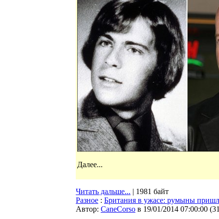
Далее...
Читать дальше...
| 1981 байт
Разное
:
Британия в ужасе: румыны приш
Автор:
CaneCorso
в 19/01/2014 07:00:00
(
3