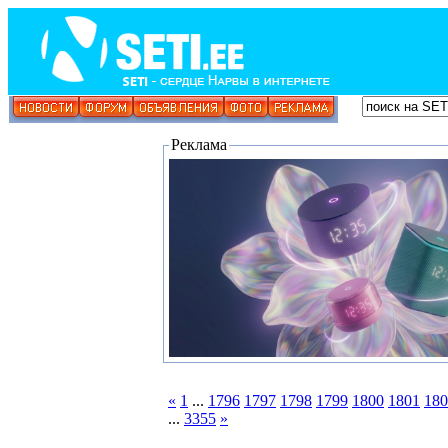
Реклама
«
1
...
1796
1797
1798
1799
1800
1801
180
...
3355
»