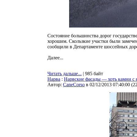
Состояние большинства дорог государств
хорошим. Скользкие участки были замече
сообщили в Департаменте шоссейных доро
Далее...
Читать дальше...
| 985 байт
Нарва
:
Нарвские фасады — хоть камни с 
Автор:
CaneCorso
в 02/12/2013 07:40:00
(
2