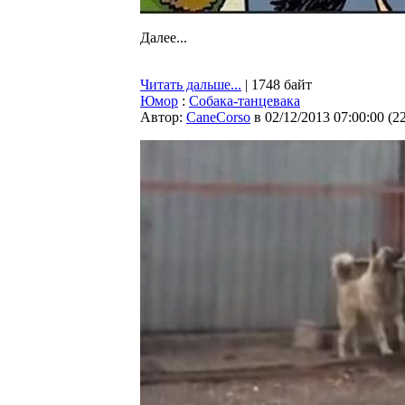
Далее...
Читать дальше...
| 1748 байт
Юмор
:
Собака-танцевака
Автор:
CaneCorso
в 02/12/2013 07:00:00
(
2