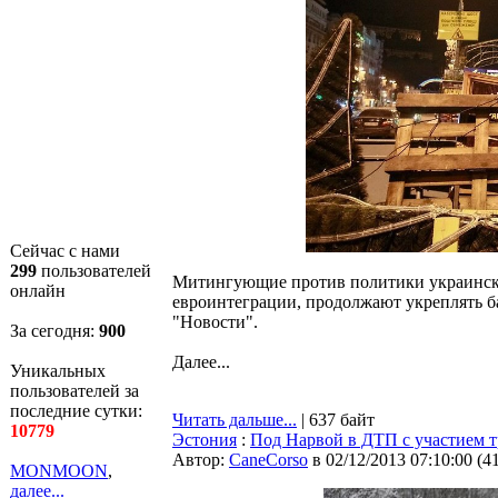
Сейчас с нами
299
пользователей
Митингующие против политики украинских
онлайн
евроинтеграции, продолжают укреплять б
"Новости".
За сегодня:
901
Далее...
Уникальных
пользователей за
последние сутки:
Читать дальше...
| 637 байт
10779
Эстония
:
Под Нарвой в ДТП с участием т
Автор:
CaneCorso
в 02/12/2013 07:10:00
(
4
MONMOON
,
далее...