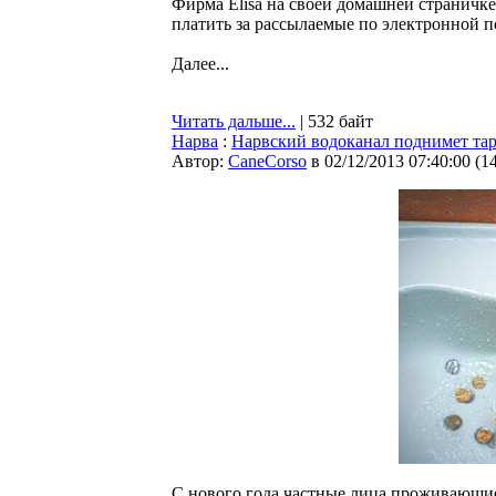
Фирма Elisa на своей домашней страничке 
платить за рассылаемые по электронной по
Далее...
Читать дальше...
| 532 байт
Нарва
:
Нарвский водоканал поднимет тар
Автор:
CaneCorso
в 02/12/2013 07:40:00
(
1
С нового года частные лица проживающие 