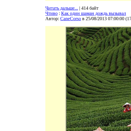
Читать дальше...
| 414 байт
Чтиво
:
Как один шаман дождь вызывал
Автор:
CaneCorso
в 25/08/2013 07:00:00
(
1