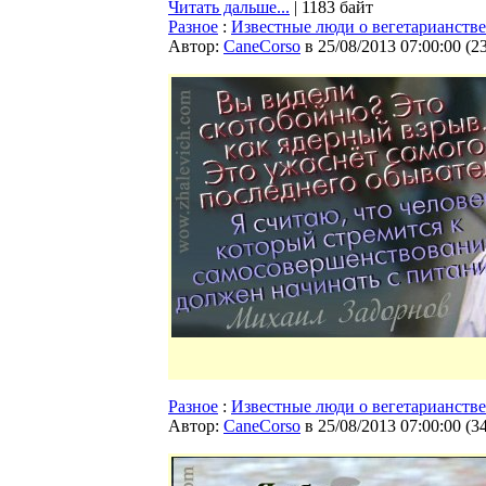
Читать дальше...
| 1183 байт
Разное
:
Известные люди о вегетарианстве
Автор:
CaneCorso
в 25/08/2013 07:00:00
(
2
Разное
:
Известные люди о вегетарианстве
Автор:
CaneCorso
в 25/08/2013 07:00:00
(
3