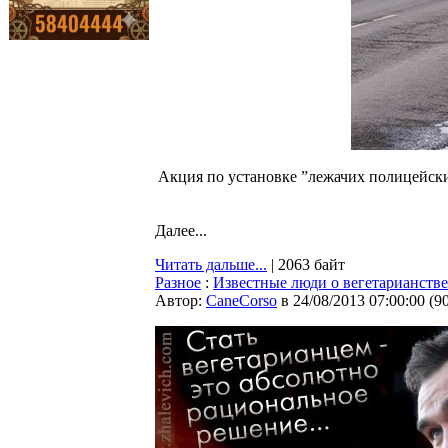
Акция по установке ”лежачих полицейски
Далее...
Читать дальше...
| 2063 байт
Разное
:
Известные люди о вегетарианстве
Автор:
CaneCorso
в 24/08/2013 07:00:00
(
9