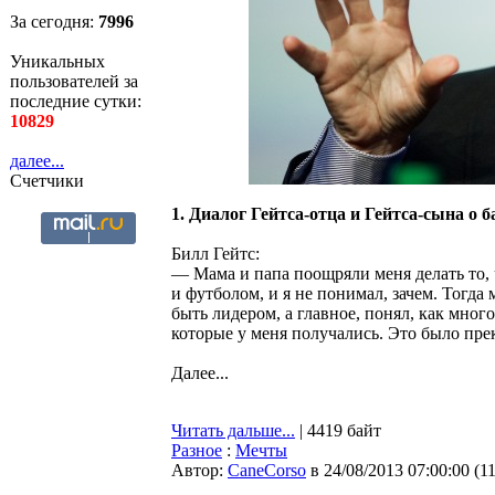
За сегодня:
7997
Уникальных
пользователей за
последние сутки:
10829
далее...
Счетчики
1. Диалог Гейтса-отца и Гейтса-сына о 
Билл Гейтс:
— Мама и папа поощряли меня делать то, 
и футболом, и я не понимал, зачем. Тогда 
быть лидером, а главное, понял, как мног
которые у меня получались. Это было прек
Далее...
Читать дальше...
| 4419 байт
Разное
:
Мечты
Автор:
CaneCorso
в 24/08/2013 07:00:00
(
1