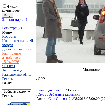
Чужой
компьютер
Забыли пароль?
Регистрация
Меню
Новости
Новости читателей
Форум
Доска объявлений
Расписание
автобусов с
15.04.2026
SETIкет
Миллионер.
Тех. помощь
Размещение афиш
Далее...
Реклама
Разделы
Читать дальше...
| 295 байт
Юмор
:
Забавные картинки
Реклама
Автор:
CaneCorso
в 24/08/2013 07:00:00
(
2