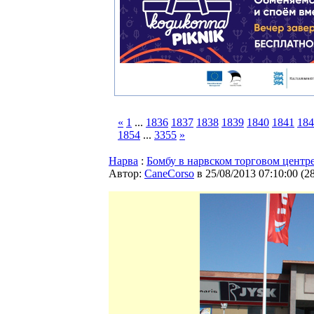
«
1
...
1836
1837
1838
1839
1840
1841
184
1854
...
3355
»
Нарва
:
Бомбу в нарвском торговом центр
Автор:
CaneCorso
в 25/08/2013 07:10:00
(
2