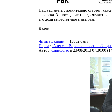
Наша планета стремительно стареет: кажд
человека. За последние три десятилетия на
его доля вырастет еще в два раза.
Далее...
Читать дальше...
| 13852 байт
Нарва
:
Алексей Воронов к осени обещал
Автор:
CaneCorso
в 23/08/2013 07:30:00
(
1