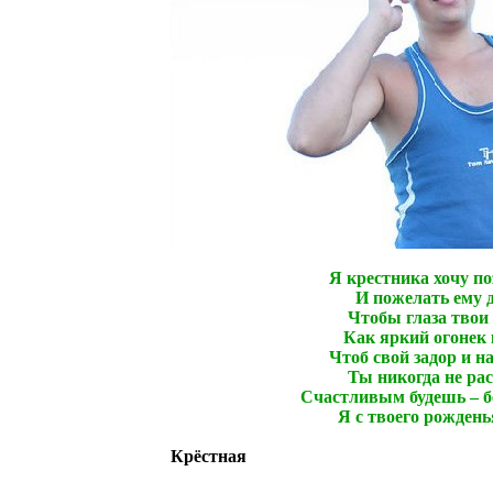
Я крестника хочу п
И пожелать ему 
Чтобы глаза твои 
Как яркий огонек 
Чтоб свой задор и н
Ты никогда не рас
Счастливым будешь – б
Я с твоего рождень
Крёстная