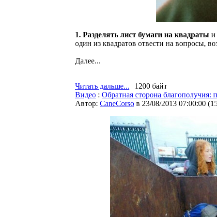
1. Разделять лист бумаги на квадраты
и 
один из квадратов отвести на вопросы, во
Далее...
Читать дальше...
| 1200 байт
Видео
:
Обратная сторона благополучия: 
Автор:
CaneCorso
в 23/08/2013 07:00:00
(
1