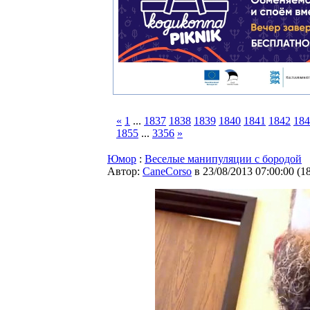
«
1
...
1837
1838
1839
1840
1841
1842
184
1855
...
3356
»
Юмор
:
Веселые манипуляции с бородой
Автор:
CaneCorso
в 23/08/2013 07:00:00
(
1