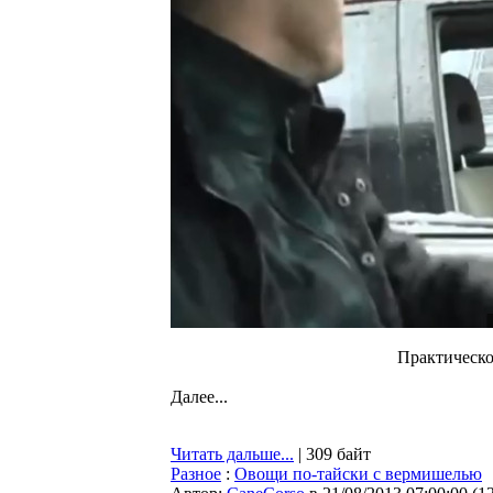
Практическо
Далее...
Читать дальше...
| 309 байт
Разное
:
Овощи по‑тайски с вермишелью