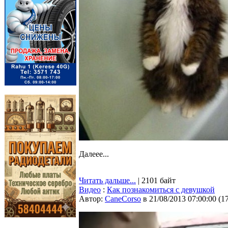
Далеее...
Читать дальше...
| 2101 байт
Видео
:
Как познакомиться с девушкой
Автор:
CaneCorso
в 21/08/2013 07:00:00
(
1