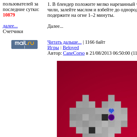
пользователей за
1. В блендер положите мелко нарезанный 
последние сутки:
чили, залейте маслом и взбейте до однор
10879
подержите на огне 1–2 минуты.
далее...
Далее...
Счетчики
Читать дальше...
| 1166 байт
Игры
:
Beloved
Автор:
CaneCorso
в 21/08/2013 06:50:00
(
1