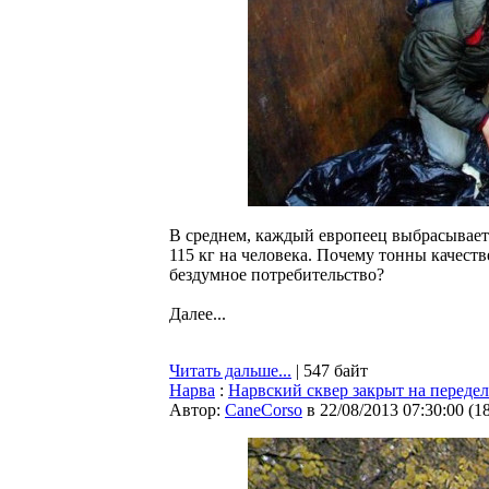
В среднем, каждый европеец выбрасывает 
115 кг на человека. Почему тонны качест
бездумное потребительство?
Далее...
Читать дальше...
| 547 байт
Нарва
:
Нарвский сквер закрыт на переде
Автор:
CaneCorso
в 22/08/2013 07:30:00
(
1