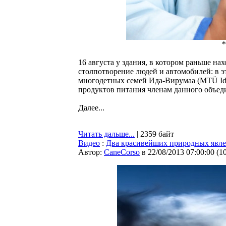
*
16 августа у здания, в котором раньше н
столпотворение людей и автомобилей: в э
многодетных семей Ида-Вирумаа (MTÜ Ida-V
продуктов питания членам данного объед
Далее...
Читать дальше...
| 2359 байт
Видео
:
Два красивейших природных явле
Автор:
CaneCorso
в 22/08/2013 07:00:00
(
1