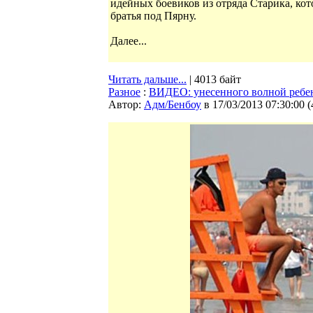
идейных боевиков из отряда Старика, ко
братья под Пярну.
Далее...
Читать дальше...
| 4013 байт
Разное
:
ВИДЕО: унесенного волной ребен
Автор:
Адм/Бенбоу
в 17/03/2013 07:30:00
(