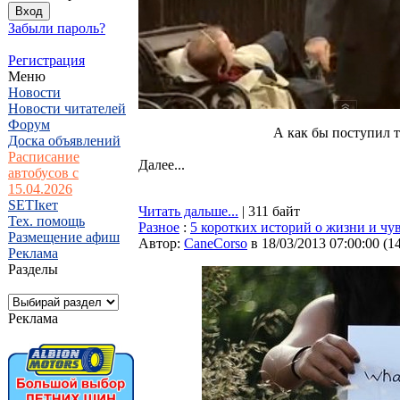
Забыли пароль?
Регистрация
Меню
Новости
Новости читателей
Форум
А как бы поступил т
Доска объявлений
Расписание
Далее...
автобусов с
15.04.2026
SETIкет
Читать дальше...
| 311 байт
Тех. помощь
Разное
:
5 коротких историй о жизни и чу
Размещение афиш
Автор:
CaneCorso
в 18/03/2013 07:00:00
(
1
Реклама
Разделы
Реклама