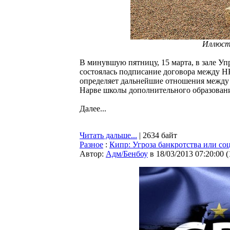
Иллюст
В минувшую пятницу, 15 марта, в зале Уп
состоялась подписание договора между 
определяет дальнейшие отношения между 
Нарве школы дополнительного образовани
Далее...
Читать дальше...
| 2634 байт
Разное
:
Кипр: Угроза банкротства или со
Автор:
Адм/Бенбоу
в 18/03/2013 07:20:00
(