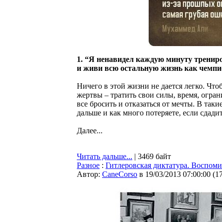
1. “Я ненавидел каждую минуту трениров
и живи всю остальную жизнь как чемпи
Ничего в этой жизни не дается легко. Чт
жертвы – тратить свои силы, время, огран
все бросить и отказаться от мечты. В так
дальше и как много потеряете, если сдадит
Далее...
Читать дальше...
| 3469 байт
Разное
:
Гитлеровская диктатура. Воспом
Автор:
CaneCorso
в 19/03/2013 07:00:00
(
1