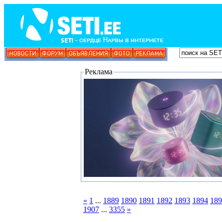
Реклама
«
1
...
1889
1890
1891
1892
1893
1894
189
1907
...
3355
»