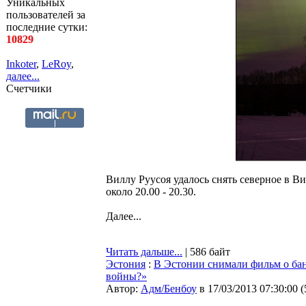
Уникальных
пользователей за
последние сутки:
10829
Inkoter
,
LeRoy
,
далее...
Счетчики
Виллу Руусоя удалось снять северное в В
около 20.00 - 20.30.
Далее...
Читать дальше...
| 586 байт
Эстония
:
В Эстонии снимали фильм о ба
войны?»
Автор:
Адм/Бенбоу
в 17/03/2013 07:30:00
(