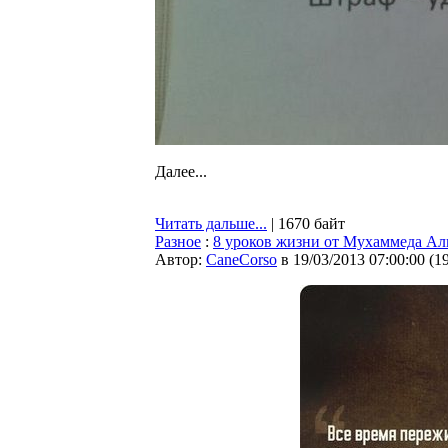
Далее...
Читать дальше...
| 1670 байт
Разное
:
8 уроков жизни от Мухаммеда Ал
Автор:
CaneCorso
в 19/03/2013 07:00:00
(
1