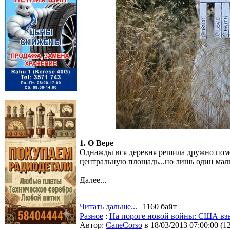
1. О Вере
Однажды вся деревня решила дружно помо
центральную площадь...но лишь один мальч
Далее...
Читать дальше...
| 1160 байт
Разное
:
На пороге новой войны: США вз
Автор:
CaneCorso
в 18/03/2013 07:00:00
(
1