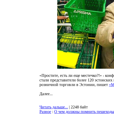
«Простите, есть ли еще местечко?!» - ко
стали представители более 120 эстонски
розничной торговли в Эстонии, пишет
«М
Далее...
Читать дальше...
| 2248 байт
Разное
:
О чем должны помнить пешеходы