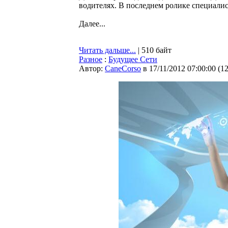
водителях. В последнем ролике специали
Далее...
Читать дальше...
| 510 байт
Разное
:
Будущее Сети
Автор:
CaneCorso
в 17/11/2012 07:00:00
(
1