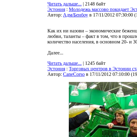
Читать дальше...
| 2148 байт
Эстония
:
Молодежь массово покидает Э
Автор:
Адм/Бенбоу
в 17/11/2012 07:30:00
(
Как их ни назови – экономические бежен
любви, таланты – факт в том, что в прош
количество населения, в основном 20- и 3
Далее...
Читать дальше...
| 1245 байт
Эстония
:
Торговых центров в Эстонии ст
Автор:
CaneCorso
в 17/11/2012 07:10:00
(
1