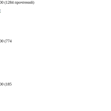
:00
(
1284 прочтений
)
:00
(
774
:00
(
185