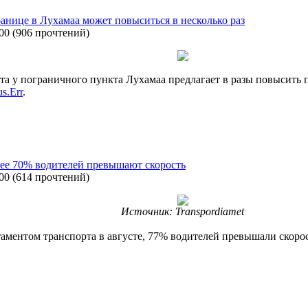
ранице в Лухамаа может повыситься в несколько раз
:00
(
906 прочтений
)
а у пограничного пункта Лухамаа предлагает в разы повысить п
s.Err
.
лее 70% водителей превышают скорость
:00
(
614 прочтений
)
Источник: Transpordiamet
аментом транспорта в августе, 77% водителей превышали скорос