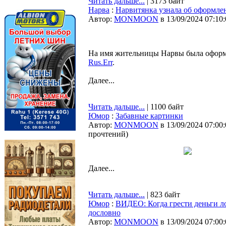
Читать дальше...
| 3173 байт
Нарва
:
Нарвитянка узнала об оформле
Автор:
MONMOON
в 13/09/2024 07:10
На имя жительницы Нарвы была оформле
Rus.Err
.
Далее...
Читать дальше...
| 1100 байт
Юмор
:
Забавные картинки
Автор:
MONMOON
в 13/09/2024 07:00
прочтений
)
Далее...
Читать дальше...
| 823 байт
Юмор
:
ВИДЕО: Когда грести деньги л
дословно
Автор:
MONMOON
в 13/09/2024 07:00