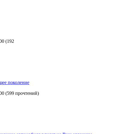
:00
(
192
щее поколение
:00
(
599 прочтений
)