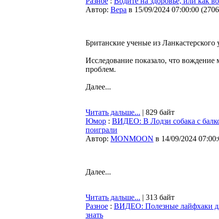
Разное
:
Водите на здоровье, или как 
Автор:
Bepa
в 15/09/2024 07:00:00
(
2706
Британские ученые из Ланкастерского 
Исследование показало, что вождение 
проблем.
Далее...
Читать дальше...
| 829 байт
Юмор
:
ВИДЕО: В Лодзи собака с балко
поиграли
Автор:
MONMOON
в 14/09/2024 07:00
Далее...
Читать дальше...
| 313 байт
Разное
:
ВИДЕО: Полезные лайфхаки дл
знать