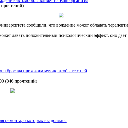
вождение автомобиля влияет на Ваш организм
 прочтений
)
университета сообщили, что вождение может обладать терапевт
может давать положительный психологический эффект, оно дает
на бросала прохожим мячик, чтобы те с ней
:00
(
846 прочтений
)
я ремонта, о которых вы должны