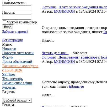
Пользователь:
Эстония
:
Плата за зону ожидания на г
Автор:
MONMOON
в 13/09/2024 07:10
Пароль:
Чужой компьютер
Оператор зоны ожидания автотранспорт
Забыли пароль?
пользование зоной ожидания, пишет
Ru
Регистрация
Далее...
Меню
Новости
Новости читателей
Читать дальше...
| 1502 байт
Форум
Эстония
:
Департамент транспорта: Бо
Доска объявлений
Автор:
MONMOON
в 13/09/2024 07:10
Расписание автобусов
с 15.04.2026
SETIкет
Тех. помощь
Согласно опросу, проведённому Департ
Размещение афиш
три года, пишет
tribuna.ee
Реклама
Разделы
Далее...
Реклама