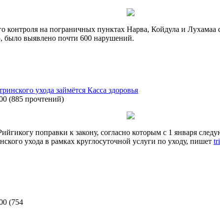
о контроля на пограничных пунктах Нарва, Койдула и Лухамаа с 
, было выявлено почти 600 нарушений.
тринского ухода займётся Касса здоровья
:00
(
885 прочтений
)
ийгикогу поправки к закону, согласно которым с 1 января следу
ского ухода в рамках круглосуточной услуги по уходу, пишет
tr
:00
(
754