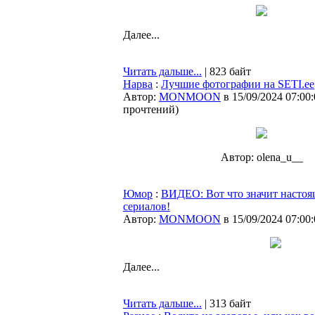
Далее...
Читать дальше...
| 823 байт
Нарва
:
Лучшие фотографии на SETI.ee
Автор:
MONMOON
в 15/09/2024 07:00
прочтений
)
Автор: olena_u__
Юмор
:
ВИДЕО: Вот что значит настоя
сериалов!
Автор:
MONMOON
в 15/09/2024 07:00
Далее...
Читать дальше...
| 313 байт