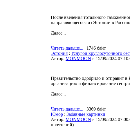
После введения тотального таможенног
направляющегося из Эстонии в Россию
Далее...
Читать дальше...
| 1746 байт
Эстония
:
Услугой круглосуточного сес
Автор:
MONMOON
в 15/09/2024 07:10
Правительство одобрило и отправит в Р
организацию и финансирование сестрин
Далее...
Читать дальше...
| 3369 байт
Юмор
:
Забавные картинки
Автор:
MONMOON
в 15/09/2024 07:00
прочтений
)