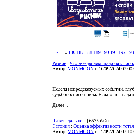
«
1
...
186
187
188
189
190
191
192
193
Разное
:
Что звезды нам пророчат: горо
Автор:
MONMOON
в 16/09/2024 07:00
Неделя непредсказуемых событий, глуб
судьбоносного цикла. Важно не впадат
Далее...
Читать дальше...
| 6575 байт
Эстония
:
Оценка эффективности тотал
Автор:
MONMOON
в 15/09/2024 07:10