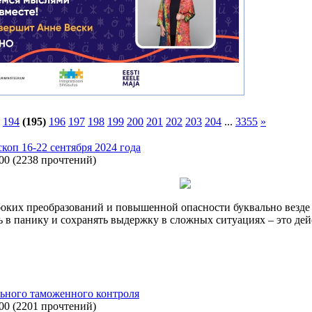
194
(195)
196
197
198
199
200
201
202
203
204
...
3355
»
скоп 16-22 сентября 2024 года
:00
(
2238 прочтений
)
оких преобразований и повышенной опасности буквально везде и
ь в панику и сохранять выдержку в сложных ситуациях – это дей
ьного таможенного контроля
:00
(
2201 прочтений
)