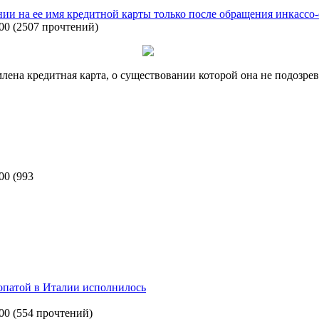
нии на ее имя кредитной карты только после обращения инкасс
:00
(
2507 прочтений
)
на кредитная карта, о существовании которой она не подозрева
:00
(
993
опатой в Италии исполнилось
:00
(
554 прочтений
)