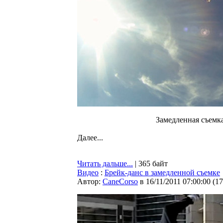
Замедленная съемка
Далее...
Читать дальше...
| 365 байт
Видео
:
Брейк-данс в замедленной съемке
Автор:
CaneCorso
в 16/11/2011 07:00:00
(
17