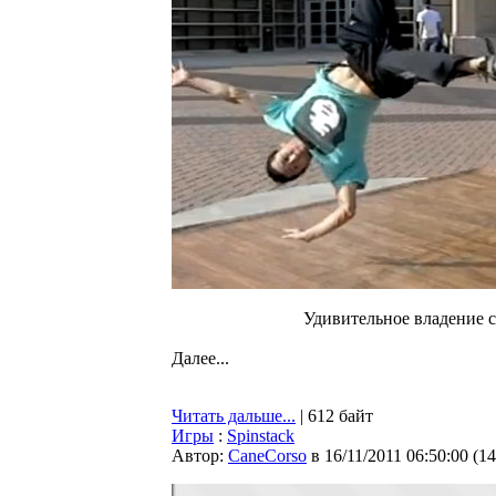
Удивительное владение с
Далее...
Читать дальше...
| 612 байт
Игры
:
Spinstack
Автор:
CaneCorso
в 16/11/2011 06:50:00
(
14