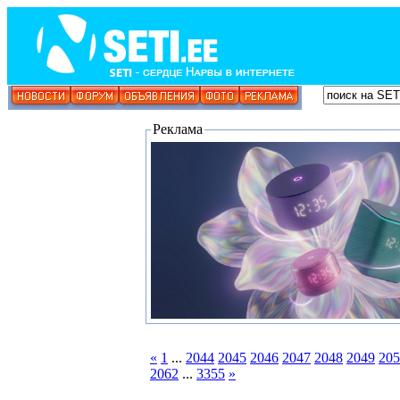
Реклама
«
1
...
2044
2045
2046
2047
2048
2049
205
2062
...
3355
»