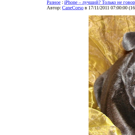
Разное
:
iPhone – лучший? Только не гово
Автор:
CaneCorso
в 17/11/2011 07:00:00
(
16