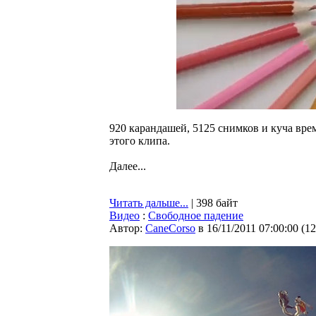
920 карандашей, 5125 снимков и куча вре
этого клипа.
Далее...
Читать дальше...
| 398 байт
Видео
:
Свободное падение
Автор:
CaneCorso
в 16/11/2011 07:00:00
(
12