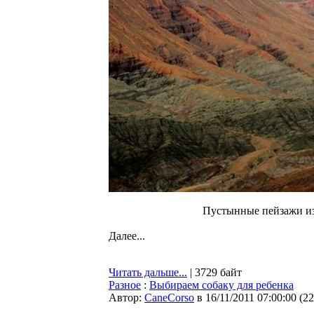
Пустынные пейзажи из
Далее...
Читать дальше...
| 3729 байт
Разное
:
Выбираем собаку для ребенка
Автор:
CaneCorso
в 16/11/2011 07:00:00
(
22