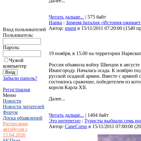
Далее...
Читать дальше...
| 575 байт
Нарва
:
Зимняя баталия «История оживает
Автор:
mumi
в 15/11/2011 07:20:00
(
1540 п
Вход пользователей
Пользователь:
Пароль:
19 ноября, в 15.00 на территории Нарвско
Чужой
Россия объявила войну Швеции в августе 
компьютер
Ивангороду. Началась осада. К ноябрю по
русской осадной армии. Вместе с армией с
Забыли пароль?
состоялось сражение, победителем из ко
короля Карла XII.
Регистрация
Меню
Далее...
Новости
Новости читателей
Форум
Читать дальше...
| 1404 байт
Доска объявлений
Это интересно
:
Туристы выбрали семь нов
Расписание
Автор:
CaneCorso
в 15/11/2011 07:00:00
(
20
автобусов с
15.04.2026
SETIкет