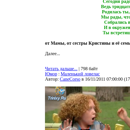
Сегодня радо
Ведь тридцать
Родилась ты,
Мы рады, что 
Собрались в
И в окружень
Ты встретиш
от Мамы, от сестры Кристины и её семьи
Далее...
Читать дальше...
| 798 байт
Юмор
:
Маленький ловелас
Автор:
CaneCorso
в 16/11/2011 07:00:00
(
17