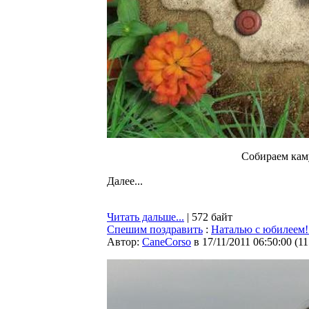
Собираем кам
Далее...
Читать дальше...
| 572 байт
Спешим поздравить
:
Наталью с юбилеем!
Автор:
CaneCorso
в 17/11/2011 06:50:00
(
11