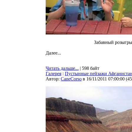
Забавный розыгр
Далее...
Читать дальше...
| 598 байт
Галерея
:
Пустынные пейзажи Афганиста
Автор:
CaneCorso
в 16/11/2011 07:00:00
(
45