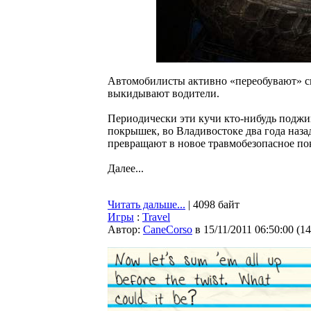
Автомобилисты активно «переобувают» св
выкидывают водители.
Периодически эти кучи кто-нибудь поджиг
покрышек, во Владивостоке два года наза
превращают в новое травмобезопасное по
Далее...
Читать дальше...
| 4098 байт
Игры
:
Travel
Автор:
CaneCorso
в 15/11/2011 06:50:00
(
14