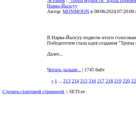
Эстония
:
"Тропа мудрости" вдоль побере
Нарва-Йыэсуу
Автор:
MONMOON
в 08/06/2024 07:20:00
В Нарва-Йыэсуу подвели итоги голосован
Победителем стала идея создания "Тропы 
Далее...
Читать дальше...
| 1745 байт
«
1
...
213
214
215
216
217
218
219
220
22
Сделать стартовой страницей
:: SETI.ee