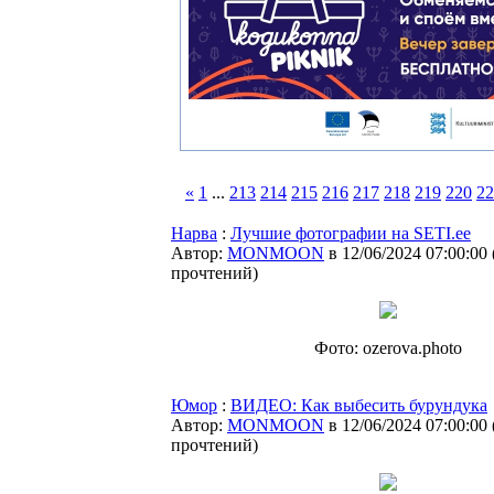
«
1
...
213
214
215
216
217
218
219
220
22
Нарва
:
Лучшие фотографии на SETI.ee
Автор:
MONMOON
в 12/06/2024 07:00:00
прочтений
)
Фото: ozerova.photo
Юмор
:
ВИДЕО: Как выбесить бурундука
Автор:
MONMOON
в 12/06/2024 07:00:00
прочтений
)