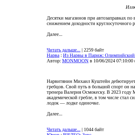
Илл
Десятки магазинов при автозаправках по 
снижением доходности круглосуточного 
Далее...
Читать дальше...
| 2259 байт
Нарва
:
Из Нарвы в Париж: Олимпийский
Автор:
MONMOON
в 10/06/2024 07:10:00
Нарвитянин Михаил Куштейн дебютирует 
гребцов. Свой путь в большой спорт он н
тренера Валерия Осмокеску. В 2023 году
академической гребле, в том числе стал 
лодок — лодке одиночке.
Далее...
Читать дальше...
| 1044 байт
Юмор
:
ВИДЕО: Зевс