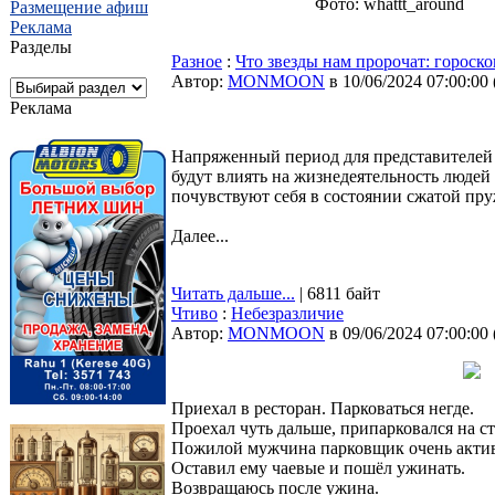
Фото: whattt_around
Размещение афиш
Реклама
Разделы
Разное
:
Что звезды нам пророчат: гороско
Автор:
MONMOON
в 10/06/2024 07:00:00
Реклама
Напряженный период для представителей 
будут влиять на жизнедеятельность люде
почувствуют себя в состоянии сжатой пр
Далее...
Читать дальше...
| 6811 байт
Чтиво
:
Небезразличие
Автор:
MONMOON
в 09/06/2024 07:00:00
Приехал в ресторан. Парковаться негде.
Проехал чуть дальше, припарковался на ст
Пожилой мужчина парковщик очень актив
Оставил ему чаевые и пошёл ужинать.
Возвращаюсь после ужина.