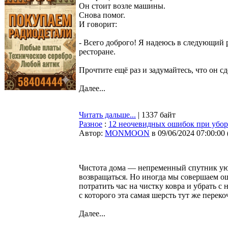
Он стоит возле машины.
Снова помог.
И говорит:
- Всего доброго! Я надеюсь в следующий 
ресторане.
Прочтите ещё раз и задумайтесь, что он сд
Далее...
Читать дальше...
| 1337 байт
Разное
:
12 неочевидных ошибок при уборке
Автор:
MONMOON
в 09/06/2024 07:00:00
Чистота дома — непременный спутник ую
возвращаться. Но иногда мы совершаем ош
потратить час на чистку ковра и убрать с
с которого эта самая шерсть тут же переко
Далее...