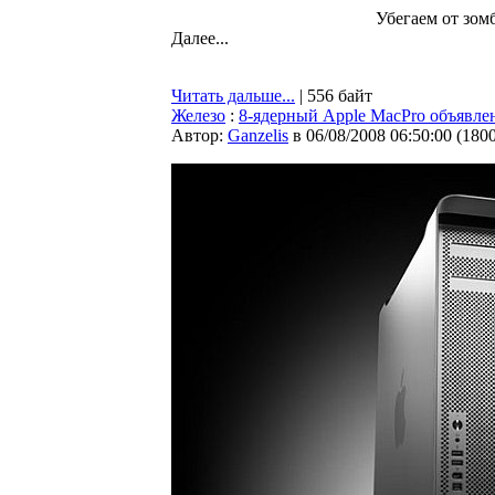
Убегаем от зомб
Далее...
Читать дальше...
| 556 байт
Железо
:
8-ядерный Apple MacPro объявле
Автор:
Ganzelis
в 06/08/2008 06:50:00
(
180