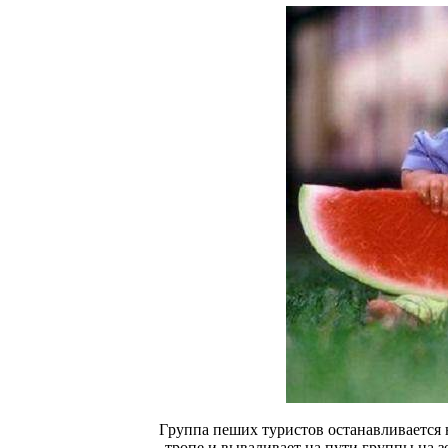
Гpуппа пеших туpистов останавливается н
тpопе и вываливает на пути гpуппы на з