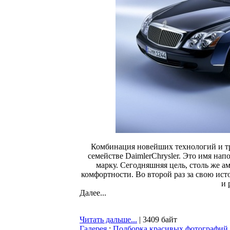
Комбинация новейших технологий и т
семействе DaimlerChrysler. Это имя на
марку. Сегодняшняя цель, столь же а
комфортности. Во второй раз за свою ис
и 
Далее...
Читать дальше...
| 3409 байт
Галерея
:
Подборка красивых фотографий