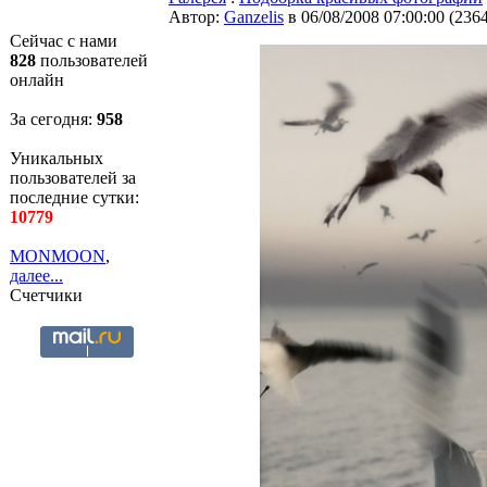
Автор:
Ganzelis
в 06/08/2008 07:00:00
(
236
Сейчас с нами
828
пользователей
онлайн
За сегодня:
959
Уникальных
пользователей за
последние сутки:
10779
MONMOON
,
далее...
Счетчики