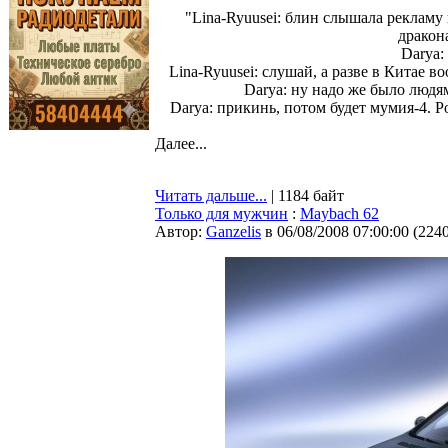
"Lina-Ryuusei: блин слышала реклам
дракон
Darya:
Lina-Ryuusei: слушай, а разве в Китае
Darya: ну надо же было людям
Darya: прикинь, потом будет мумия-4. Р
Далее...
Читать дальше...
| 1184 байт
Только для мужчин
:
Maybach 62
Автор:
Ganzelis
в 06/08/2008 07:00:00
(
224