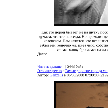
Как это порой бывает, не на шутку посс
думаем, что это навсегда. Но проходит д
человеком. Нам кажется, что все ныне
забываем, конечно же, из-за чего, собст
сломя голову бросаемся назад 
Далее...
Читать дальше...
| 5443 байт
Это интересно
:
Самые дорогие города ми
Автор:
Ganzelis
в 06/08/2008 07:00:00
(
219