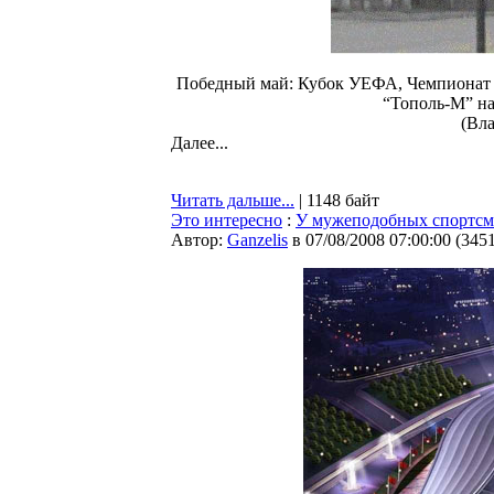
Победный май: Кубок УЕФА, Чемпионат м
“Тополь-М” н
(Вл
Далее...
Читать дальше...
| 1148 байт
Это интересно
:
У мужеподобных спортсме
Автор:
Ganzelis
в 07/08/2008 07:00:00
(
345