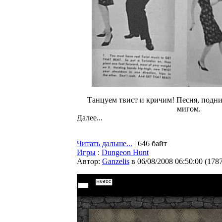
Танцуем твист и кричим! Песня, подн
мигом.
Далее...
Читать дальше...
| 646 байт
Игры
:
Dungeon Hunt
Автор:
Ganzelis
в 06/08/2008 06:50:00
(
178