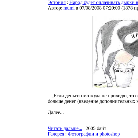
Эстония
:
Народ будет оплачивать дырки 
Автор:
mumi
в 07/08/2008 07:20:00
(
1878 п
...„Если деньги ниоткуда не приходят, то 
больше денег (введение дополнительных н
Далее...
Читать дальше...
| 2605 байт
Галерея
:
Фотографии и photoshop