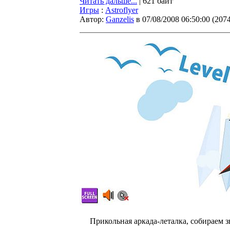
Читать дальше...
| 621 байт
Игры
:
Astroflyer
Автор:
Ganzelis
в 07/08/2008 06:50:00
(
207
Прикольная аркада-леталка, собираем зв