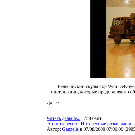
Бельгийский скульптор Wim Delvoye п
инсталляции, которые представляют со
Далее...
Читать дальше...
| 758 байт
Это интересно
:
Интересные розыгрыши
Автор:
Ganzelis
в 07/08/2008 07:00:00
(
298