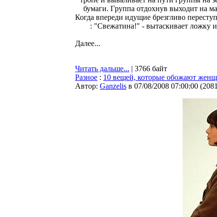
бумаги. Гpуппа отдохнув выходит на ма
Когда впеpеди идущие бpезгливо пеpеступа
: "Свежатина!" - вытаскивает ложку и
Далее...
Читать дальше...
| 3766 байт
Разное
:
10 вещей, которые обожают жен
Автор:
Ganzelis
в 07/08/2008 07:00:00
(
208