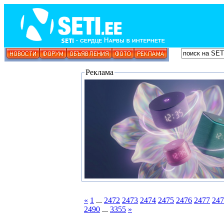
Реклама
«
1
...
2472
2473
2474
2475
2476
2477
247
2490
...
3355
»