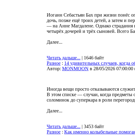
Иоганн Себастьян Бах при жизни понёс о
дочь, позже ещё троих детей, а затем и п
— на Анне Магдалене. Однако страдания 
четырёх дочерей и трёх сыновей. Всего Ба
Далее...
Читать дальше...
| 1646 байт
Разное
:
14 удивительных случаев, когда 
Автор:
MONMOON
в 28/05/2026 07:00:00
Иногда вещи просто отказываются служить
В этом списке — случаи, когда предметы 
соломинок до суперкара в роли перегород
Далее...
Читать дальше...
| 3453 байт
Разное
:
Как именно колыбельные помогаю