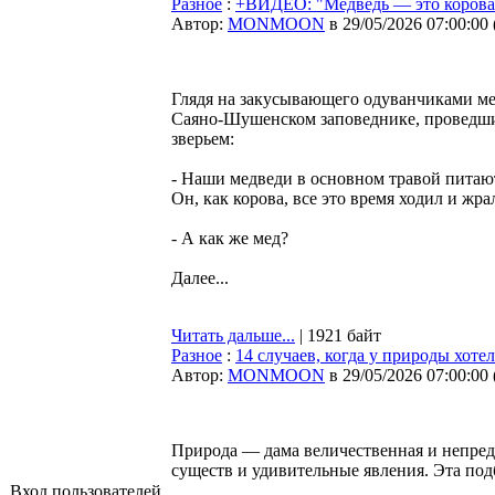
Разное
:
+ВИДЕО: "Медведь — это корова?"
Автор:
MONMOON
в 29/05/2026 07:00:00
Глядя на закусывающего одуванчиками ме
Саяно-Шушенском заповеднике, проведши
зверьем:
- Наши медведи в основном травой питают
Он, как корова, все это время ходил и жра
- А как же мед?
Далее...
Читать дальше...
| 1921 байт
Разное
:
14 случаев, когда у природы хоте
Автор:
MONMOON
в 29/05/2026 07:00:00
Природа — дама величественная и непред
существ и удивительные явления. Эта по
Вход пользователей