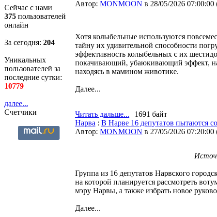
Автор:
MONMOON
в 28/05/2026 07:00:00
Сейчас с нами
375
пользователей
онлайн
Хотя колыбельные используются повсемест
За сегодня:
204
тайну их удивительной способности погру
эффективность колыбельных с их шестидо
Уникальных
покачивающий, убаюкивающий эффект, н
пользователей за
находясь в мамином животике.
последние сутки:
10779
Далее...
далее...
Счетчики
Читать дальше...
| 1691 байт
Нарва
:
В Нарве 16 депутатов пытаются со
Автор:
MONMOON
в 27/05/2026 07:20:00
Источ
Группа из 16 депутатов Нарвского городс
на которой планируется рассмотреть воту
мэру Нарвы, а также избрать новое руков
Далее...