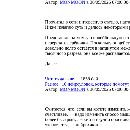
Автор:
MONMOON
в 30/05/2026 07:00:00
Прочитал в сети интересную статью, на
Ниже излагаю суть и делюсь некоторыми 
Представьте натянутую волейбольную се
перерезать верёвочки. Поскольку он действ
довольно долго остаётся в натянутом межд
тысячного разреза, она всё же распадается
Далее...
Читать дальше...
| 1858 байт
Разное
:
10 нейроуловок, которые помогут
Автор:
MONMOON
в 30/05/2026 07:00:00
Считается, что, если вы хотите изменить 
счастливее, — надо изменить способ мыш
более быстрый, лёгкий и научно обоснова
что хочется, — нейрохакинг.