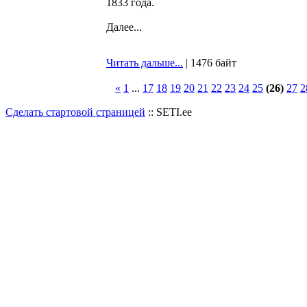
1833 года.
Далее...
Читать дальше...
| 1476 байт
«
1
...
17
18
19
20
21
22
23
24
25
(26)
27
2
Сделать стартовой страницей
:: SETI.ee