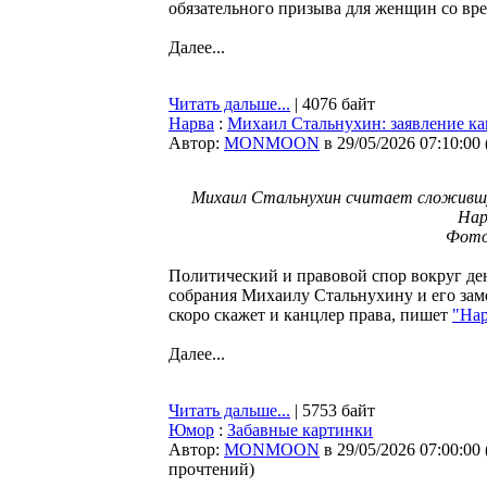
обязательного призыва для женщин со вр
Далее...
Читать дальше...
| 4076 байт
Нарва
:
Михаил Стальнухин: заявление ка
Автор:
MONMOON
в 29/05/2026 07:10:00
Михаил Стальнухин считает сложившу
Нар
Фото
Политический и правовой спор вокруг д
собрания Михаилу Стальнухину и его зам
скоро скажет и канцлер права, пишет
"Нар
Далее...
Читать дальше...
| 5753 байт
Юмор
:
Забавные картинки
Автор:
MONMOON
в 29/05/2026 07:00:00
прочтений
)