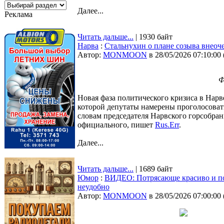
Далее...
Реклама
Читать дальше...
| 1930 байт
Нарва
:
Стальнухин о плане созыва внеоче
Автор:
MONMOON
в 28/05/2026 07:10:00
Ф
Новая фаза политического кризиса в Нарв
которой депутаты намерены проголосоват
словам председателя Нарвского горсобран
официального, пишет
Rus.Err
.
Далее...
Читать дальше...
| 1689 байт
Юмор
:
ВИДЕО: Потрясающе красиво и п
неудобно
Автор:
MONMOON
в 28/05/2026 07:00:00