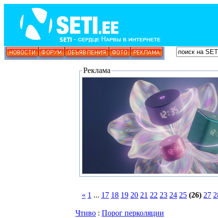
Реклама
«
1
...
17
18
19
20
21
22
23
24
25
(26)
27
2
Чтиво
:
Порог перколяции