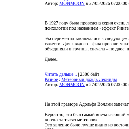
Автор:
MONMOON
в 27/05/2026 07:00:00
В 1927 году была проведена серия очень 
психологии под названием «эффект Ринге
Эксперименты заключались в следующем.
тяжести. Для каждого – фиксировали макс
объединяли в группы, сначала – по двое, п
Далее...
Читать дальше...
| 2386 байт
Разное
:
Метеорный дождь Леониды
Автор:
MONMOON
в 27/05/2026 07:00:00
На этой гравюре Адольфа Воллми запеча
Вероятно, это был самый впечатляющий ме
«ночь ста тысяч метеоров».
Это явление было лучше видно из восточ