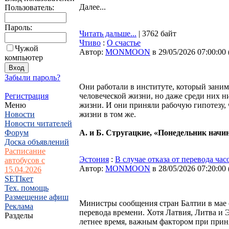
Далее...
Пользователь:
Пароль:
Читать дальше...
| 3762 байт
Чтиво
:
О счастье
Чужой
Автор:
MONMOON
в 29/05/2026 07:00:00
компьютер
Забыли пароль?
Они работали в институте, который заним
Регистрация
человеческой жизни, но даже среди них ни
Меню
жизни. И они приняли рабочую гипотезу, 
Новости
жизни в том же.
Новости читателей
Форум
А. и Б. Стругацкие, «Понедельник начин
Доска объявлений
Расписание
Эстония
:
В случае отказа от перевода ча
автобусов с
Автор:
MONMOON
в 28/05/2026 07:20:00
15.04.2026
SETIкет
Тех. помощь
Размещение афиш
Министры сообщения стран Балтии в мае 
Реклама
перевода времени. Хотя Латвия, Литва и
Разделы
летнее время, важным фактором при при